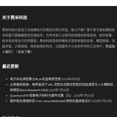
关于费米科技
费米科技以促进工业级模拟与仿真的应用为宗旨，致力于推广基于原子级别模拟技
术和基于图像模型的仿真技术，为学术和工业研究机构提供研发咨询、软件部署、
技术攻关等全方位的服务。费米科技提供的模拟方案具有面向应用、模型新颖、功
能丰富、计算高效、简单易用的特点，已经服务于众多的学术和工业用户。
欢迎加
入我们！（点击了解）
最近更新
电子杂化调控稀土RE₂In合金相变性质
2026年8月6日
从单轴到双轴：电势驱动下 IrN₄ 活性位点配位构型的动态演变与 C-N 偶联前
体锁定(Nano Research 2026)
2026年7月30日
QuantumATK 低维电子材料与器件合集（九）
2026年7月25日
面外极化增强的亚 5 nm Janus MoSiGeN4 场效应晶体管设计
2026年7月25日