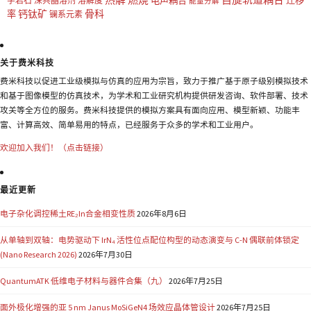
电声耦合
迁移
字岩石
深共晶溶剂
溶解度
能量分解
钙钛矿
骨科
率
镧系元素
关于费米科技
费米科技以促进工业级模拟与仿真的应用为宗旨，致力于推广基于原子级别模拟技术
和基于图像模型的仿真技术，为学术和工业研究机构提供研发咨询、软件部署、技术
攻关等全方位的服务。费米科技提供的模拟方案具有面向应用、模型新颖、功能丰
富、计算高效、简单易用的特点，已经服务于众多的学术和工业用户。
欢迎加入我们！（点击链接）
最近更新
电子杂化调控稀土RE₂In合金相变性质
2026年8月6日
从单轴到双轴：电势驱动下 IrN₄ 活性位点配位构型的动态演变与 C-N 偶联前体锁定
(Nano Research 2026)
2026年7月30日
QuantumATK 低维电子材料与器件合集（九）
2026年7月25日
面外极化增强的亚 5 nm Janus MoSiGeN4 场效应晶体管设计
2026年7月25日