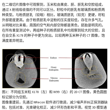
在二维切片图像中可观察到，玉米粒由果皮、胚、胚乳和空腔组成，
通过 X 射线吸收值的不同可以区分。籽粒中的胚乳有玻璃质和粉质两
种类型。与粉质胚乳（较暗）相比，玻璃质胚乳（较亮）更硬，籽粒
外部密度更高。由于粉质胚乳中淀粉的压实度较低，存在许多气孔。
从明暗对比来看，周围的空气和内部空隙都是黑色，胚胎是明亮的。
在所有重复测试中，两组种子的粉质胚乳中均观察到较大的空腔，且
在自交系 X178 的种子中更为突出。比较两种玉米种子的 CT 图像，饱
满度差异明显。
图2：不同组玉米粒 X178（左）和 W99（右）的 2D CT 图像，黄色圆圈
标记部分为空腔。
图像重建前，先通过 NRecon 软件进行微调，减少噪声并纠正探测器缺
陷，包括对准、光束硬化校正、减少环形伪影和平滑。视觉 3D 模型通