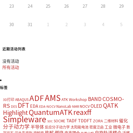
23
24
25
26
27
28
29
30
31
1
2
3
4
5
近期活动列表
没有活动
所有活动
标签
AMS
ADF
COSMO-
BAND
ATK Workshop
ABAQUS
3D打印
DFT
QATK
RS
OLED
EDA
NOCV
NanoLab
DES
EDA-NOCV
NMR
QuantumATK
reaxff
Highlight
Simpleware
TADF
TDDFT
催化
ZORA
SOCME
二维材料
SOC
分子动力学
半导体
微电子
工业
反应分子动力学
太阳能电池
密度泛函
数
热解
燃烧
自旋轨道耦合