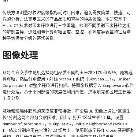
传统方法测量籽粒密度等指标耗时且困难，迫切需要简单、快速、可
靠的分析方法鉴定玉米的产品品质和育种的种质资源。本研究基于
Micro-CT 技术对玉米籽粒进行三维重建，检测不同类别玉米籽粒之间
的解剖差异，通过测量计算籽粒密度、空腔、孔隙度等表型特征及与
种子饱满度分级的密切关系。
图像处理
从每个自交系中随机选择两组品质不同的玉米粒 X178 和 W99。随机选
择籽粒，然后分别使用 X 射线 Micro-CT 系统（SkyScan 1172，Bruker
Corporation）对整个籽粒进行扫描。将图像数据导入 Simpleware 软件
进行处理，基于不同部位的灰度值利用阈值、洪水填充和区域生长等
工具分割。
胚胎和玻璃体胚乳的灰度值非常接近，在全局 3D 图像上通过“区域生
长”分割这两个部分会很困难。因此，打开“区域生长”工具，设置
Number of iteration = 1，Multiplier = 2，Initial neighborhood radius =
1。依次分别应用在合适的 2D 切片上，使用形态学操作 Close 获得胚胎
结构，然后通过布尔运算得到胚乳，利用侵蚀工具获得果皮。