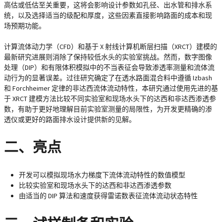
高估或低估至关重要，这将会影响设计参数如孔径、出水管和排水系
统，以及选择适当的级配和厚度，这些因素直接影响路面的成本和现
场预期功能。
计算流体动力学（CFD）和基于 X 射线计算机断层扫描（XRCT）建模的
最新研究进展则消除了保持较低水头的实验室挑战。然而，数字图像
处理（DIP）和有限体积模拟中的不当表征会导致渗透率测量和流体流
动行为的显著误差。过往研究确定了在透水路面混合料中遵循 Izbash
和 Forchheimer 定律的非达西流体流动特性，本研究通过使用先进的基
于 XRCT 建模方法比较不同实验室和现场水头下的达西和非达西渗透参
数，有助于更好地理解目前实验室测量的局限性，为开发更精确的渗
透仪或更好的路面排水设计提供新的见解。
二、亮点
开发可以模拟现场水力梯度下流体流动特性的数值模型
比较实验室和现场水头下的达西和非达西渗透参数
由适当的 DIP 算法和速度获得雷诺数表征流体流动状态特性