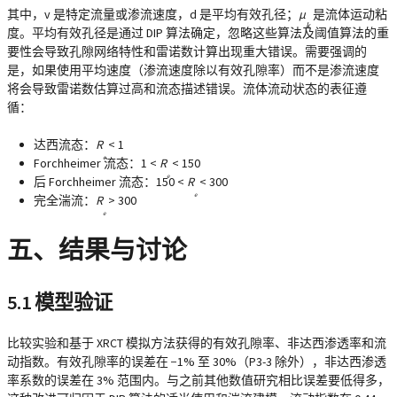
其中，v 是特定流量或渗流速度，d 是平均有效孔径；
μ
是流体运动粘
k
度。平均有效孔径是通过 DIP 算法确定，忽略这些算法及阈值算法的重
要性会导致孔隙网络特性和雷诺数计算出现重大错误。需要强调的
是，如果使用平均速度（渗流速度除以有效孔隙率）而不是渗流速度
将会导致雷诺数估算过高和流态描述错误。流体流动状态的表征遵
循：
达西流态：
R
< 1
e
Forchheimer 流态：1 <
R
< 150
e
后 Forchheimer 流态：150 <
R
< 300
e
完全湍流：
R
> 300
e
五、结果与讨论
5.1 模型验证
比较实验和基于 XRCT 模拟方法获得的有效孔隙率、非达西渗透率和流
动指数。有效孔隙率的误差在 −1% 至 30%（P3-3 除外），非达西渗透
率系数的误差在 3% 范围内。与之前其他数值研究相比误差要低得多，