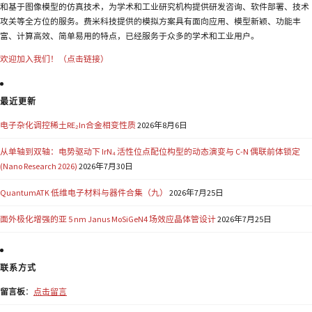
和基于图像模型的仿真技术，为学术和工业研究机构提供研发咨询、软件部署、技术
攻关等全方位的服务。费米科技提供的模拟方案具有面向应用、模型新颖、功能丰
富、计算高效、简单易用的特点，已经服务于众多的学术和工业用户。
欢迎加入我们！（点击链接）
最近更新
电子杂化调控稀土RE₂In合金相变性质
2026年8月6日
从单轴到双轴：电势驱动下 IrN₄ 活性位点配位构型的动态演变与 C-N 偶联前体锁定
(Nano Research 2026)
2026年7月30日
QuantumATK 低维电子材料与器件合集（九）
2026年7月25日
面外极化增强的亚 5 nm Janus MoSiGeN4 场效应晶体管设计
2026年7月25日
联系方式
留言板
：
点击留言