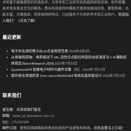
术和基于图像模型的仿真技术，为学术和工业研究机构提供研发咨询、软件部署、
技术攻关等全方位的服务。费米科技提供的模拟方案具有面向应用、模型新颖、功
能丰富、计算高效、简单易用的特点，已经服务于众多的学术和工业用户。
欢迎加
入我们！（点击了解）
最近更新
电子杂化调控稀土RE₂In合金相变性质
2026年8月6日
从单轴到双轴：电势驱动下 IrN₄ 活性位点配位构型的动态演变与 C-N 偶联前
体锁定(Nano Research 2026)
2026年7月30日
QuantumATK 低维电子材料与器件合集（九）
2026年7月25日
面外极化增强的亚 5 nm Janus MoSiGeN4 场效应晶体管设计
2026年7月25日
联系我们
留言板
：
点击给我们留言
邮箱
：sales_at_fermitech.com.cn
QQ
：1732167264
邮件订阅
：使用常用邮箱接收费米科技的产品更新和新闻。
点击这里马上订阅！