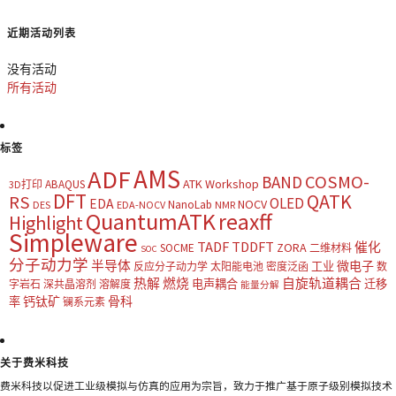
近期活动列表
没有活动
所有活动
标签
AMS
ADF
COSMO-
BAND
ATK Workshop
ABAQUS
3D打印
DFT
QATK
RS
OLED
EDA
NOCV
NanoLab
DES
EDA-NOCV
NMR
QuantumATK
reaxff
Highlight
Simpleware
TADF
TDDFT
催化
ZORA
SOCME
二维材料
SOC
分子动力学
半导体
微电子
工业
反应分子动力学
太阳能电池
密度泛函
数
热解
燃烧
自旋轨道耦合
电声耦合
迁移
字岩石
深共晶溶剂
溶解度
能量分解
钙钛矿
骨科
率
镧系元素
关于费米科技
费米科技以促进工业级模拟与仿真的应用为宗旨，致力于推广基于原子级别模拟技术