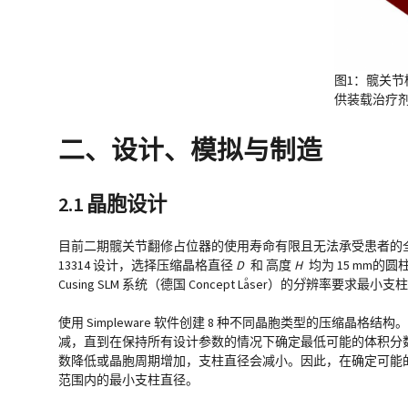
图1：髋关节
供装载治疗
二、设计、模拟与制造
2.1 晶胞设计
目前二期髋关节翻修占位器的使用寿命有限且无法承受患者的全
13314 设计，选择压缩晶格直径
D
和 高度
H
均为 15 mm的
o
o
Cusing SLM 系统（德国 Concept Laser）的分辨率要求
使用 Simpleware 软件创建 8 种不同晶胞类型的压缩
减，直到在保持所有设计参数的情况下确定最低可能的体积分数。
数降低或晶胞周期增加，支柱直径会减小。因此，在确定可能的
范围内的最小支柱直径。