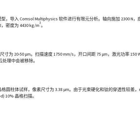
型，导入 Comsol Multiphysics 软件进行有限元分析。轴向施加 230
3
2，密度为 4430 kg/m
。
粉末尺寸为 20-50 μm。扫描速度 1750 mm/s，开口间距 75 μm，激光功率 15
后处理中会被移除。
统扫描晶格圆柱体试样，像素尺寸为 3.38 μm。由于光束硬化和钛的穿透性较差，m
ed) 10% 晶格扫描。