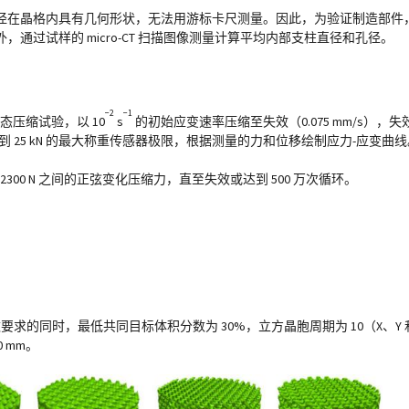
径在晶格内具有几何形状，无法用游标卡尺测量。因此，为验证制造部件
过试样的 micro-CT 扫描图像测量计算平均内部支柱直径和孔径。
−2
−1
态压缩试验，以 10
s
的初始应变速率压缩至失效（0.075 mm/s）
到 25 kN 的最大称重传感器极限，根据测量的力和位移绘制应力-应变曲线
加 300-2300 N 之间的正弦变化压缩力，直至失效或达到 500 万次循环。
参数要求的同时，最低共同目标体积分数为 30%，立方晶胞周期为 10（X、Y 
0 mm。