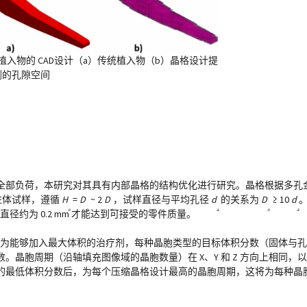
植入物的 CAD设计（a）传统植入物（b）晶格设计提
剂的孔隙空间
部负荷，本研究对其具有内部晶格的结构优化进行研究。晶格根据多孔金属
圆柱体试样，遵循
H
=
D
~ 2
D
，试样直径与平均孔径
d
的关系为
D
≥ 10
d
o
o
o
a
o
a
最小支柱直径约为 0.2 mm 才能达到可接受的零件质量。
晶格结构。为能够加入最大体积的治疗剂，每种晶胞类型的目标体积分数（固体与孔
晶胞周期（沿轴填充图像域的晶胞数量）在 X、Y 和 Z 方向上相同，以
最低体积分数后，为每个压缩晶格设计最高的晶胞周期，这将为每种晶胞类