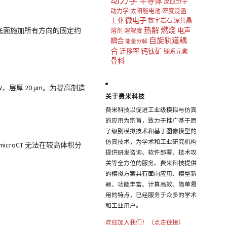
动力学
半导体
反应分子
动力学
太阳能电池
密度泛函
微电子
工业
数字岩石
深共晶
热解
燃烧
0 N，底面施加所有方向的固定约
电声
溶剂
溶解度
自旋轨道耦
耦合
能量分解
合
钙钛矿
迁移率
镧系元素
骨科
0 W，层厚 20 μm。为提高制造
关于费米科技
费米科技以促进工业级模拟与仿真
的应用为宗旨，致力于推广基于原
子级别模拟技术和基于图像模型的
仿真技术，为学术和工业研究机构
icroCT 无法在较高体积分
提供研发咨询、软件部署、技术攻
关等全方位的服务。费米科技提供
的模拟方案具有面向应用、模型新
颖、功能丰富、计算高效、简单易
用的特点，已经服务于众多的学术
和工业用户。
欢迎加入我们！（点击链接）