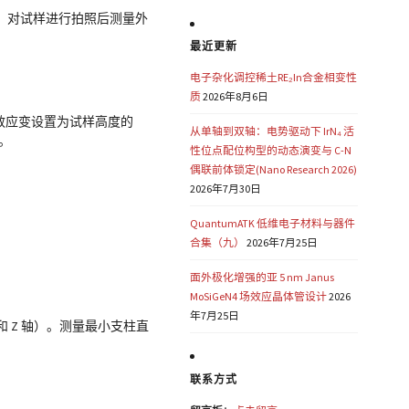
，对试样进行拍照后测量外
最近更新
电子杂化调控稀土RE₂In合金相变性
质
2026年8月6日
，失效应变设置为试样高度的
从单轴到双轴：电势驱动下 IrN₄ 活
。
性位点配位构型的动态演变与 C-N
偶联前体锁定(Nano Research 2026)
2026年7月30日
QuantumATK 低维电子材料与器件
合集（九）
2026年7月25日
面外极化增强的亚 5 nm Janus
MoSiGeN4 场效应晶体管设计
2026
年7月25日
和 Z 轴）。测量最小支柱直
联系方式