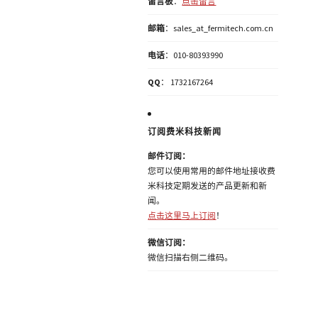
留言板
：
点击留言
邮箱
：sales_at_fermitech.com.cn
电话
：010-80393990
QQ
： 1732167264
订阅费米科技新闻
邮件订阅：
您可以使用常用的邮件地址接收费
米科技定期发送的产品更新和新
闻。
点击这里马上订阅
！
微信订阅：
微信扫描右侧二维码。