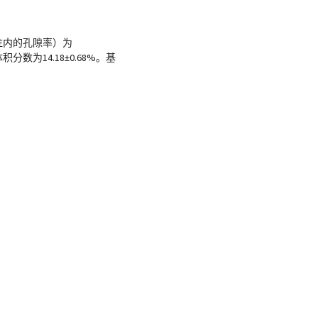
格支柱内的孔隙率）为
数为14.18±0.68%。基