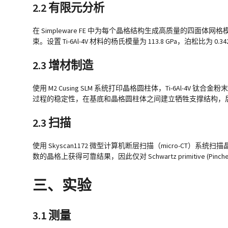
2.2 有限元分析
在 Simpleware FE 中为每个晶格结构生成高质量的四面体网格模
束。设置 Ti-6Al-4V 材料的杨氏模量为 113.8 GPa，泊松比为 0.34
2.3 增材制造
使用 M2 Cusing SLM 系统打印晶格圆柱体，Ti-6Al-4V 钛合金
过程的稳定性，在基底和晶格圆柱体之间建立牺牲支撑结构，
2.3 扫描
使用 Skyscan1172 微型计算机断层扫描（micro-CT）系
数的晶格上获得可靠结果，因此仅对 Schwartz primitive (Pinch
三、实验
3.1 测量