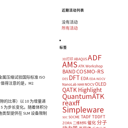
近期活动列表
没有活动
所有活动
标签
ADF
ABAQUS
3D打印
AMS
ATK Workshop
COSMO-RS
BAND
DFT
压缩试验国际标准 ISO
EDA
DES
EDA-NOCV
。值得注意的是，M2
OLED
NOCV
NanoLab
NMR
QATK Highlight
QuantumATK
reaxff
隙的比率）以 10 为增量递
Simpleware
 5 为步长变化。随着体积分
型提供在 SLM 设备限制
TADF
TDDFT
SOCME
SOC
分子
催化
ZORA
二维材料