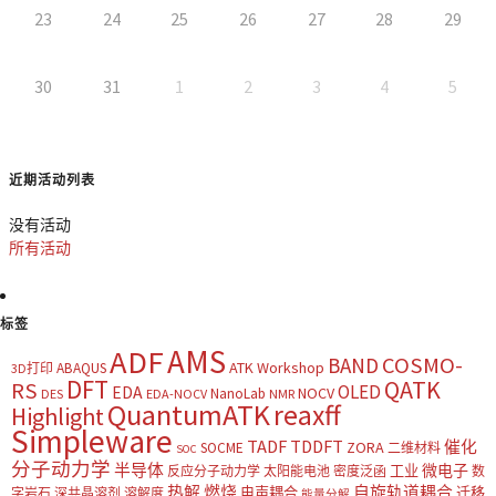
23
24
25
26
27
28
29
30
31
1
2
3
4
5
近期活动列表
没有活动
所有活动
标签
AMS
ADF
COSMO-
BAND
ATK Workshop
ABAQUS
3D打印
DFT
QATK
RS
OLED
EDA
NOCV
NanoLab
DES
EDA-NOCV
NMR
QuantumATK
reaxff
Highlight
Simpleware
TADF
TDDFT
催化
ZORA
SOCME
二维材料
SOC
分子动力学
半导体
微电子
工业
反应分子动力学
太阳能电池
密度泛函
数
热解
燃烧
自旋轨道耦合
电声耦合
迁移
字岩石
深共晶溶剂
溶解度
能量分解