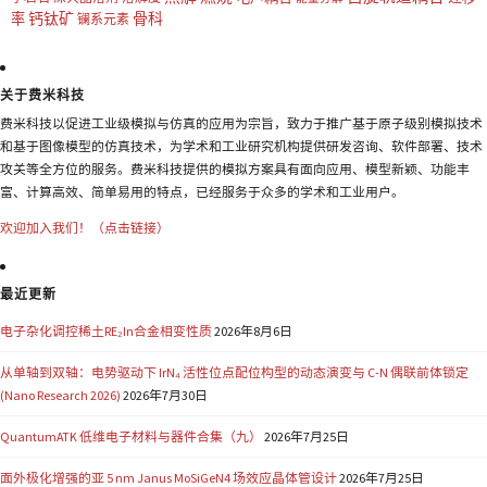
钙钛矿
骨科
率
镧系元素
关于费米科技
费米科技以促进工业级模拟与仿真的应用为宗旨，致力于推广基于原子级别模拟技术
和基于图像模型的仿真技术，为学术和工业研究机构提供研发咨询、软件部署、技术
攻关等全方位的服务。费米科技提供的模拟方案具有面向应用、模型新颖、功能丰
富、计算高效、简单易用的特点，已经服务于众多的学术和工业用户。
欢迎加入我们！（点击链接）
最近更新
电子杂化调控稀土RE₂In合金相变性质
2026年8月6日
从单轴到双轴：电势驱动下 IrN₄ 活性位点配位构型的动态演变与 C-N 偶联前体锁定
(Nano Research 2026)
2026年7月30日
QuantumATK 低维电子材料与器件合集（九）
2026年7月25日
面外极化增强的亚 5 nm Janus MoSiGeN4 场效应晶体管设计
2026年7月25日