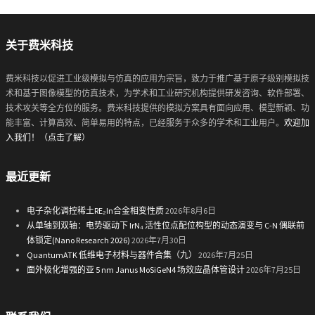
关于费米科技
费米科技以促进工业级模拟与仿真的应用为宗旨，致力于推广基于原子级别模拟技
术和基于图像模型的仿真技术，为学术和工业研究机构提供研发咨询、软件部署、
技术攻关等全方位的服务。费米科技提供的模拟方案具有面向应用、模型新颖、功
能丰富、计算高效、简单易用的特点，已经服务于众多的学术和工业用户。
欢迎加
入我们！（点击了解）
最近更新
电子杂化调控稀土RE₂In合金相变性质
2026年8月6日
从单轴到双轴：电势驱动下 IrN₄ 活性位点配位构型的动态演变与 C-N 偶联前
体锁定(Nano Research 2026)
2026年7月30日
QuantumATK 低维电子材料与器件合集（九）
2026年7月25日
面外极化增强的亚 5 nm Janus MoSiGeN4 场效应晶体管设计
2026年7月25日