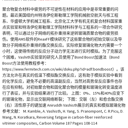
聚合物复合材料中疲劳的不可逆性在材料的应用中是非常重要的问
题。最近美国纽约州特洛伊伦斯勒理工学院机械航空航天与核工程
系、华盛顿大学机械工程系、北京化工大学有机无机复合材料国家重
点实验室和特洛伊伦斯勒理工学院材料科学与工程系的一项合作研究
表明，可以通过分子网络的拓扑重排来逆转玻璃质聚合物的疲劳损
伤。使用AMS软件的ReaxFF模块研究了这些聚合物的初始交联以及导
致分子网络拓扑重排的酯交换反应。实际修复玻璃化物大约需要一个
小时，这使得传统的反应分子动力学无法进行实时模拟。为了克服这
个困难，Vashith实验室的研究人员使用了Bond Boost加速法（Bond
Boost方法使用教程参考：
https://www.fermitech.com.cn/wiki/doku.php?id=adf:bondboost）。该
方法允许在真实的低温下模拟酯交换反应，这有助于模拟实验中看到
的化学反应，避免不必要的高温副反应，当然对高势垒反应事件也存
在应有抑制。对初始聚合物和固化聚合物的模量和玻璃化转变温度进
行了表征，并与实验结果进行了比较。 上图：0%、15%和40%应变下
的玻璃化物，显示出交联网络断裂； 下图：交联（左）和愈合酯交换
（右）活性原子的键加速 Aniruddh Vashisth展示的真实和模拟玻璃化物
参考文献： M. Kamble, A. Vashisth, H. Yang, S. Pranompont, C. R.Picu, D.
Wang, N. Koratkara, Reversing fatigue in carbon-fiber reinforced
vitrimer composites, Carbon Volume 187 Pages 108-114