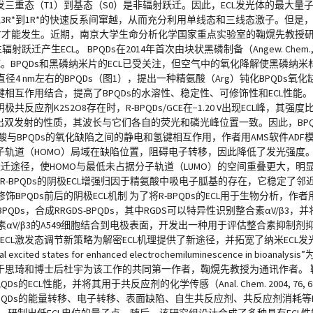
最低激发三重态（T1）到基态（S0）是非辐射跃迁。因此，ECL发光体的最大量
3R*到1R*的快速反系间窜越，从而充分利用单线态和三线态激子。但是
eV）时才能发生。近期，南京大学生命分析化学国家重点实验室的鞠熀先教授
生ECL。 BPQDs在2014年首次由块状黑磷制备（Angew. Chem., Int. Ed
领域。BPQDs和黑磷纳米片的ECL已受关注，但空气中的氧化降解使黑磷纳
 nm左右的BPQDs（图1），提出一种精氨酸（Arg）钝化BPQDs氧
互作用结合，提高了BPQDs的水溶性、稳定性、可修饰性和ECL性能。 图
反应剂K2S2O8存在时，R-BPQDs/GCE在−1.20 V出现ECL峰，其强度比
光谱都表现出双发射的性质，其波长与它们各自的荧光和磷光峰位置一致。因此，BPQD
氨酸与BPQDs的氧化缺陷之间的静电和氢键相互作用，作者用AMS软件AD
分子轨道（HOMO）局域在缺陷位置，阻碍电子转移，因此降低了发光强度
子跃迁途径，使HOMO与最低未占据分子轨道（LUMO）的空间重叠更大，
R-BPQDs的阴极ECL增强归因于精氨酸中吸电子胍基的存在，它稳定了邻近的
 精氨酸修饰BPQDs前后的阴极ECL机制 为了将R-BPQDs的ECL用于生物分析
Ds，合成RRGDS-BPQDs，其中RGDS可以特异性识别整合素αV/β3，并将
素αV/β3的A549细胞结合到电极表面，开发出一种用于评估整合素抑制剂
的ECL激发态调节新策略为解密ECL机理提供了新途径，并拓宽了纳米ECL
ual excited states for enhanced electrochemiluminescence in bioanaly
2-35015-9）。博士生于思琦和博士后杜宇为该工作的共同第一作者，鞠熀先教授为通讯
L性能，并将其用于共反应剂的化学传感（Anal. Chem. 2004, 76, 6
406），构建了QDs的能量转移、电子转移、表面缺陷、自生共反应剂、共反应剂消耗