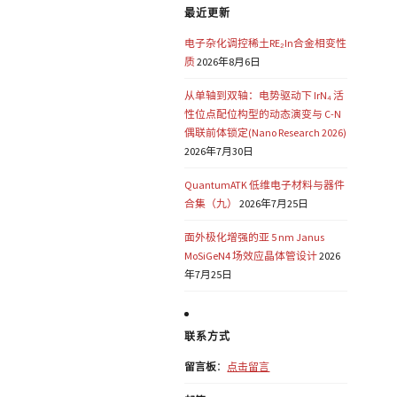
最近更新
电子杂化调控稀土RE₂In合金相变性
质
2026年8月6日
从单轴到双轴：电势驱动下 IrN₄ 活
性位点配位构型的动态演变与 C-N
偶联前体锁定(Nano Research 2026)
2026年7月30日
QuantumATK 低维电子材料与器件
合集（九）
2026年7月25日
面外极化增强的亚 5 nm Janus
MoSiGeN4 场效应晶体管设计
2026
年7月25日
联系方式
留言板
：
点击留言