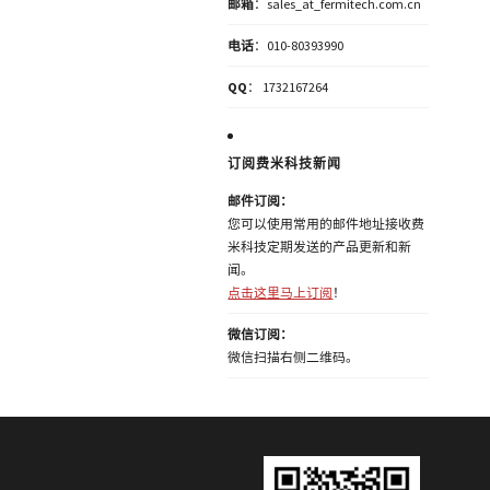
邮箱
：sales_at_fermitech.com.cn
电话
：010-80393990
QQ
： 1732167264
订阅费米科技新闻
邮件订阅：
您可以使用常用的邮件地址接收费
米科技定期发送的产品更新和新
闻。
点击这里马上订阅
！
微信订阅：
微信扫描右侧二维码。