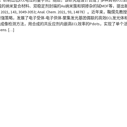
，研制出低ECL电位的量子点。随后，该研究组设计合成了多种具有ECL性
32+负载的纳米复合材料、双稳定剂封端的Au纳米簇和铜掺杂的铽MOF等，提出
 Chem. Soc. 2021, 143, 3049-3053; Anal. Chem. 2021, 93, 14878
CL增强策略，发展了电子受体-电子供体-聚集发光基团偶联的高效ECL发光体和
成像检测方法，用合成的共反应剂内嵌高ECL效率的Pdots，实现了单
ens. […]