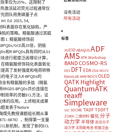
近期活动列表
子效率仅为25%，这限制了
，热激活延迟荧光过程通常仅
没有活动
研究团队用黑磷量子点
所有活动
. 2015, 54,
米材料表面存在氧化缺陷，严
化缺陷的策略。精氨酸通过其胍
标签
 1. 精氨酸修饰前
BPQDs/GCE高25倍，阴极
ADF
ABAQUS
3D打印
s和R-BPQDs具有同时从S1
AMS
ATK Workshop
F模块进行密度泛函理论计算，
COSMO-RS
BAND
。在精氨酸修饰钝化表面氧化
DFT
明显提高了发射强度和电荷转移
EDA
DES
EDA-NOCV
OLED
电子注入R-BPQDs的
NOCV
NanoLab
NMR
QATK Highlight
，作者用含有精氨酸的多肽（精氨
QuantumATK
RRGDS-BPQDs共价连接在
reaxff
抑制效率的灵敏ECL方法，证
Simpleware
发光体的应用。 上述相关成果
sis”为题发表于Nature
TADF
TDDFT
SOCME
SOC
作者。 鞠熀先教授课题组长期从事
分子
催化
ZORA
二维材料
871–6876），制得第一支量
动力学
半导体
反应分子
等ECL新机制，发现了新的ECL
动力学
太阳能电池
密度泛函