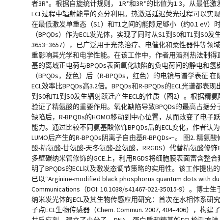
者3R*。根据自旋统计规则， 1R*和3R*的比值为1:3，从
ECL过程中辐射能量的充分利用。热激活延迟荧光过程可以实现
在最低激发单重态（S1）和T1之间的能隙足够小（约0.1 
（BPQDs）作为ECL发光体，实现了同时从S1到S0和T1到S0发生辐射跃迁产
3653−3657），已广泛用于光热治疗、电催化和柔性器件等
重影响其光学和电学性能。在该工作中，作者用溶剂热法制得直径4
基的离域正电荷与BPQDs表面氧化缺陷的负电荷间的静电和氢键相
（BPQDs，蓝色）后（R-BPQDs，红色）的电镜与谱学表征 在阴极共
ECL效率比BPQDs高3.2倍。BPQDs和R-BPQDs的ECL
到S0和T1到S0发生辐射跃迁产生ECL的性质（图2）。根据精
验证了精氨酸的重要作用。氧化缺陷导致BPQDs的最高占据
缺陷后，R-BPQDs的HOMO移动到中心位置，从而改变了电
能力。通过比较不同氨基酸修饰BPQDs后的ECL变化，作者认为
LUMO后产生的R-BPQDs阴离子自由基R-BPQDs•−。 图2.
酸-精氨酸-甘氨酸-天冬氨酸-丝氨酸，RRGDS）代替精氨酸修饰BPQ
多壁碳纳米管修饰的GCE上，利用RGDS将细胞膜表面富含整合
明了BPQDs的ECL以及激发态调节策略的实用性。该工作提出
已以“Arginine-modified black phosphorus quantum dots with d
Communications（DOI: 10.1038/s41467-02
纳米发光体的ECL及其生物传感应用研究：首次在水相体系研究QDs的EC
子点ECL生物传感器（Chem. Commun. 2007, 404–