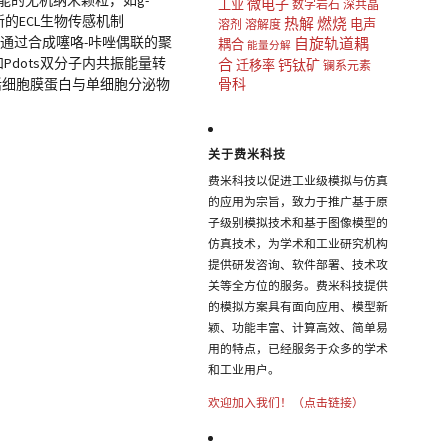
能的无机纳米颗粒，如g-
微电子
工业
数字岩石
深共晶
新的ECL生物传感机制
热解
燃烧
电声
溶剂
溶解度
）。近年来，鞠熀先教授通过合成噻咯-咔唑偶联的聚
自旋轨道耦
耦合
能量分解
Pdots双分子内共振能量转
合
钙钛矿
迁移率
镧系元素
个活细胞膜蛋白与单细胞分泌物
骨科
关于费米科技
费米科技以促进工业级模拟与仿真
的应用为宗旨，致力于推广基于原
子级别模拟技术和基于图像模型的
仿真技术，为学术和工业研究机构
提供研发咨询、软件部署、技术攻
关等全方位的服务。费米科技提供
的模拟方案具有面向应用、模型新
颖、功能丰富、计算高效、简单易
用的特点，已经服务于众多的学术
和工业用户。
欢迎加入我们！（点击链接）