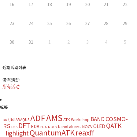
16
17
18
19
20
21
22
23
24
25
26
27
28
29
30
31
1
2
3
4
5
近期活动列表
没有活动
所有活动
标签
AMS
ADF
COSMO-
BAND
ATK Workshop
ABAQUS
3D打印
DFT
QATK
RS
OLED
EDA
NOCV
NanoLab
DES
EDA-NOCV
NMR
QuantumATK
reaxff
Highlight