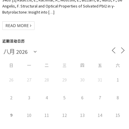
3409. [2] Radicchi, E.; Kachmar, A.; Mosconi, E.; Bizzarri, B.; Nunzi, F.; De
Angelis, F. Structural and Optical Properties of Solvated PbI2 in γ-
Butyrolactone: Insight into […]
READ MORE
近期活动日历
日
一
二
三
四
五
六
26
27
28
29
30
31
1
2
3
4
5
6
7
8
9
10
11
12
13
14
15