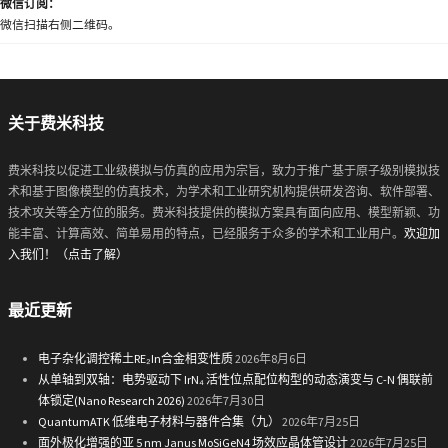
微信订阅：
微信扫描右侧二维码。
关于费米科技
费米科技以促进工业级模拟与仿真的应用为宗旨，致力于推广基于原子级别模拟技
术和基于图像模型的仿真技术，为学术和工业研究机构提供研发咨询、软件部署、
技术攻关等全方位的服务。费米科技提供的模拟方案具有面向应用、模型新颖、功
能丰富、计算高效、简单易用的特点，已经服务于众多的学术和工业用户。
欢迎加
入我们！（点击了解）
最近更新
电子杂化调控稀土RE₂In合金相变性质
2026年8月6日
从单轴到双轴：电势驱动下 IrN₄ 活性位点配位构型的动态演变与 C-N 偶联前
体锁定(Nano Research 2026)
2026年7月30日
QuantumATK 低维电子材料与器件合集（九）
2026年7月25日
面外极化增强的亚 5 nm Janus MoSiGeN4 场效应晶体管设计
2026年7月25日