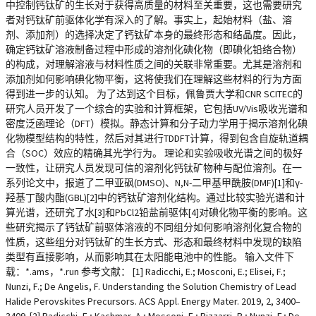
中控制钙钛矿的生长对于获得高质量的材料至关重要，这也需要研究
者对钙钛矿前驱体化学有深入的了解。事实上，起始材料（盐、溶
剂、添加剂）的选择决定了钙钛矿本身的最终形态和结晶度。因此，
确定钙钛矿溶液制备过程中形成的溶剂化碘化物（即碘化铅络合物）
的构成，对理解溶液与材料性质之间的关联非常重要。尤其是溶剂和
添加剂如何影响碘化物平衡，这将使我们在理解这些材料的行为方面
得到进一步的认知。 为了达到这个目标，佩鲁贾大学和CNR SCITEC的
研究人员开发了一个综合的实验和计算框架，它包括UV/Vis吸收光谱和
密度泛函理论（DFT）模拟。静态计算和分子动力学用于揭示溶剂化碘
化物模型结构的特性，然后对其进行TDDFT计算，得到包含自旋轨道耦
合（SOC）效应的精确其光学行为。 理论和实验吸收光谱之间的极好
一致性，让研究人员发现可信的溶剂化钙钛矿物种与配位溶剂。在一
系列论文中，报道了二甲亚砜(DMSO)、N,N-二甲基甲酰胺(DMF)[1]和γ-
羟基丁酸内酯(GBL)[2]中的钙钛矿溶剂化结构。通过比较实验光谱和计
算光谱，还研究了水[3]和PbCl2铅盐前驱体[4]对碘化物平衡的影响。这
些研究揭示了钙钛矿前驱体溶液的不同组分如何影响溶剂化复合物的
性质，这些组分对钙钛矿的生长方式、形态和最终材料中发现的缺陷
类型有直接影响，从而影响其在太阳能电池中的性能。 输入文件下
载：*.ams，*.run 参考文献： [1] Radicchi, E.; Mosconi, E.; Elisei, F.;
Nunzi, F.; De Angelis, F. Understanding the Solution Chemistry of Lead
Halide Perovskites Precursors. ACS Appl. Energy Mater. 2019, 2, 3400–