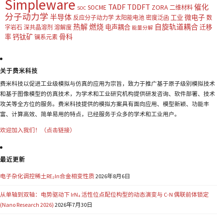
Simpleware
TADF
TDDFT
催化
ZORA
SOCME
二维材料
SOC
分子动力学
半导体
微电子
工业
反应分子动力学
太阳能电池
密度泛函
数
热解
燃烧
自旋轨道耦合
电声耦合
迁移
字岩石
深共晶溶剂
溶解度
能量分解
钙钛矿
骨科
率
镧系元素
关于费米科技
费米科技以促进工业级模拟与仿真的应用为宗旨，致力于推广基于原子级别模拟技术
和基于图像模型的仿真技术，为学术和工业研究机构提供研发咨询、软件部署、技术
攻关等全方位的服务。费米科技提供的模拟方案具有面向应用、模型新颖、功能丰
富、计算高效、简单易用的特点，已经服务于众多的学术和工业用户。
欢迎加入我们！（点击链接）
最近更新
电子杂化调控稀土RE₂In合金相变性质
2026年8月6日
从单轴到双轴：电势驱动下 IrN₄ 活性位点配位构型的动态演变与 C-N 偶联前体锁定
(Nano Research 2026)
2026年7月30日