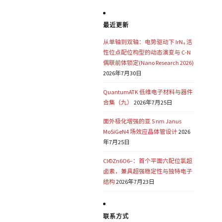
最近更新
从单轴到双轴：电势驱动下 IrN₄ 活
性位点配位构型的动态演变与 C-N
偶联前体锁定(Nano Research 2026)
2026年7月30日
QuantumATK 低维电子材料与器件
合集（九）
2026年7月25日
面外极化增强的亚 5 nm Janus
MoSiGeN4 场效应晶体管设计
2026
年7月25日
Cl©Zn6O6−：首个平面六配位氯超
卤素，兼具超强稳定性与独特电子
结构
2026年7月23日
联系方式