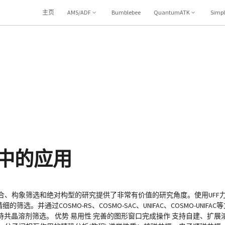
主页
AMS/ADF
Bumblebee
QuantumATK
Simp
学中的应用
结合、构象筛选和绝对构型的研究提供了非常有价值的研究角度。使用UFF
筛选。并通过COSMO-RS、COSMO-SAC、UNIFAC、COSMO-UNIF
共晶溶剂筛选。 优势 易用性 完善的图形窗口完成操作 支持自建、扩展