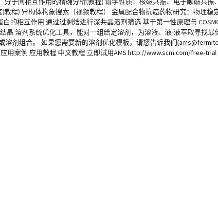
氢键、分子间相互作用的精确分析(教程) 谱学性质：核磁共振、电子顺磁共振、紫
究(教程) 异构体构象搜索（视频教程） 金属配合物抗癌药物研究：物理
白的相互作用 通过过剩焓进行深共晶溶剂筛选 基于第一性原理与 COSM
或重结晶 溶剂系统优化工具，能对一组给定溶剂，为溶液、液-液萃取寻找
。 如果您需要新的溶剂优化模板，请您告诉我们(ams@fermitech.co
教程 中文教程 立即试用AMS http://www.scm.com/free-trial