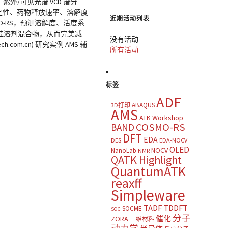
外/可见光谱 VCD 谱分
稳定性、药物释放速率、溶解度
近期活动列表
O-RS，预测溶解度、活度系
最佳溶剂混合物，从而完美减
没有活动
m.cn) 研究实例 AMS 辅
所有活动
标签
ADF
ABAQUS
3D打印
AMS
ATK Workshop
COSMO-RS
BAND
DFT
EDA
DES
EDA-NOCV
OLED
NOCV
NanoLab
NMR
QATK Highlight
QuantumATK
reaxff
Simpleware
TADF
TDDFT
SOCME
SOC
分子
催化
ZORA
二维材料