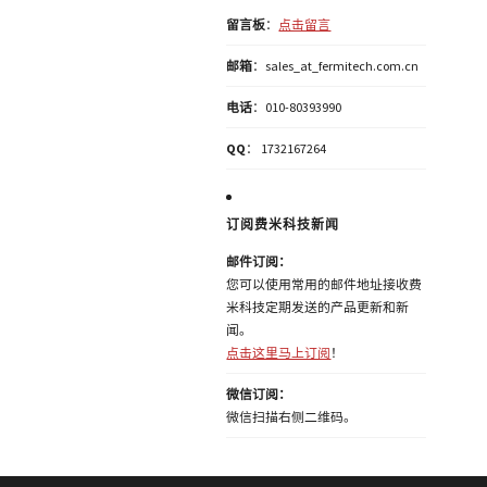
留言板
：
点击留言
邮箱
：sales_at_fermitech.com.cn
电话
：010-80393990
QQ
： 1732167264
订阅费米科技新闻
邮件订阅：
您可以使用常用的邮件地址接收费
米科技定期发送的产品更新和新
闻。
点击这里马上订阅
！
微信订阅：
微信扫描右侧二维码。