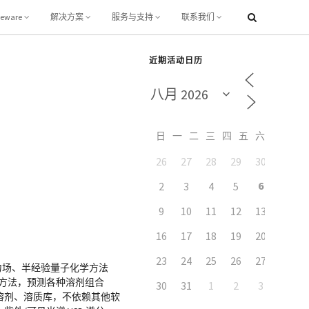
leware
解决方案
服务与支持
联系我们
近期活动日历
日
一
二
三
四
五
六
26
27
28
29
30
31
6
2
3
4
5
7
9
10
11
12
13
14
16
17
18
19
20
21
23
24
25
26
27
28
力场、半经验量子化学方法
AC等方法，预测各种溶剂组合
30
31
1
2
3
4
溶剂、溶质库，不依赖其他软