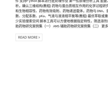
件 支持P ython 脚本进行批处理作业 第一性原理分析工具 
析，确认三维结构(教程) 药物与蛋白质相互作用的化学过程研
和生物相容性、药物有效吸附、药物递送载体，药物与 DNA、蛋
数、分配系数、pKa、气液与液液相平衡等(教程) 最优萃取
少实验搜索空间 脚本工具可以方便地根据指定特性，筛选溶剂或溶剂组合
助药物研究案例集（一） AMS 辅助药物研究案例集（二） 更多应用案例 应用
READ MORE