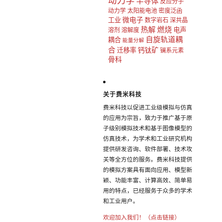
动力学
半导体
反应分子
动力学
太阳能电池
密度泛函
微电子
工业
数字岩石
深共晶
热解
燃烧
电声
溶剂
溶解度
自旋轨道耦
耦合
能量分解
合
钙钛矿
迁移率
镧系元素
骨科
关于费米科技
费米科技以促进工业级模拟与仿真
的应用为宗旨，致力于推广基于原
子级别模拟技术和基于图像模型的
仿真技术，为学术和工业研究机构
提供研发咨询、软件部署、技术攻
关等全方位的服务。费米科技提供
的模拟方案具有面向应用、模型新
颖、功能丰富、计算高效、简单易
用的特点，已经服务于众多的学术
和工业用户。
欢迎加入我们！（点击链接）