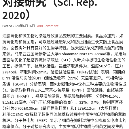
对接研究（Sci. Rep.
2020）
Posted
2020年6月16日
·
Add Comment
油脂氧化和微生物污染是导致食品变质的主要因素。食品添加剂，如
抗氧化剂和抗菌剂，可以通过延缓氧化和防止细菌生长来防止食品腐
败。面包树叶具有良好的生物学特性，是天然抗氧化剂和抗菌剂的新
来源。马来西亚国际伊斯兰大学Mohammad Norazmi Ahmad等，采用响
应面法优化了超临界流体萃取法（SFE）从叶片中提取生物活性物质的
工艺，提供产率、抗氧化活性。最佳萃取条件为：温度50.5℃、压力
3784 psi、萃取时间52 min。验证试验结果（Tukey试验）表明，预期的
DPPH活性与实验的DPPH活性及收率（99%）无显著差异。 气相色谱-
质谱（GC-MS）分析表明，面包树提取物中含有三种主要的生物活性成
分。该提取物具有2,3-二苯基-1-苦基肼（DPPH）清除活性、血浆铁还
原能力（FRAP）、羟基清除活性、酪氨酸酶抑制率，分别为41.5%、
8.15 ± 1.31毫克（相当于抗坏血酸的微克）、32%、37%，抑制区直径
分别为0.766 ± 0.06 cm（蜡样芽胞杆菌）和1.27 ± 0.12 cm（大肠杆菌）。
利用COSMO-RS解释了超临界流体萃取过程中主要生物活性物质的萃取
机理。分子静电势（MEP）显示了细菌在抑制过程中亲核和亲电攻击的
概率位点。分子对接研究表明，主要生物活性物质与细菌之间发生的