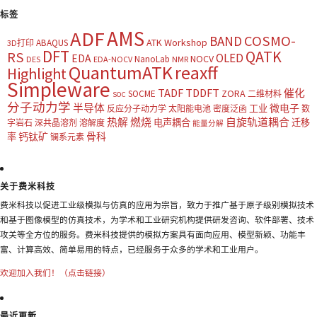
标签
AMS
ADF
COSMO-
BAND
ATK Workshop
ABAQUS
3D打印
DFT
QATK
RS
OLED
EDA
NOCV
NanoLab
DES
EDA-NOCV
NMR
QuantumATK
reaxff
Highlight
Simpleware
TADF
TDDFT
催化
ZORA
SOCME
二维材料
SOC
分子动力学
半导体
微电子
工业
反应分子动力学
太阳能电池
密度泛函
数
热解
燃烧
自旋轨道耦合
电声耦合
迁移
字岩石
深共晶溶剂
溶解度
能量分解
钙钛矿
骨科
率
镧系元素
关于费米科技
费米科技以促进工业级模拟与仿真的应用为宗旨，致力于推广基于原子级别模拟技术
和基于图像模型的仿真技术，为学术和工业研究机构提供研发咨询、软件部署、技术
攻关等全方位的服务。费米科技提供的模拟方案具有面向应用、模型新颖、功能丰
富、计算高效、简单易用的特点，已经服务于众多的学术和工业用户。
欢迎加入我们！（点击链接）
最近更新