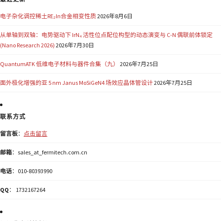
电子杂化调控稀土RE₂In合金相变性质
2026年8月6日
从单轴到双轴：电势驱动下 IrN₄ 活性位点配位构型的动态演变与 C-N 偶联前体锁定
(Nano Research 2026)
2026年7月30日
QuantumATK 低维电子材料与器件合集（九）
2026年7月25日
面外极化增强的亚 5 nm Janus MoSiGeN4 场效应晶体管设计
2026年7月25日
联系方式
留言板
：
点击留言
邮箱
：sales_at_fermitech.com.cn
电话
：010-80393990
QQ
： 1732167264