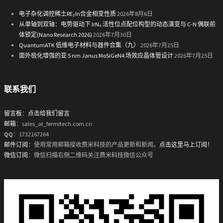
电子杂化调控稀土RE₂In合金相变性质
2026年8月6日
从单轴到双轴：电势驱动下 IrN₄ 活性位点配位构型的动态演变与 C-N 偶联前
体锁定(Nano Research 2026)
2026年7月30日
QuantumATK 低维电子材料与器件合集（九）
2026年7月25日
面外极化增强的亚 5 nm Janus MoSiGeN4 场效应晶体管设计
2026年7月25日
联系我们
留言板
：
点击给我们留言
邮箱
：sales_at_fermitech.com.cn
QQ
：1732167264
邮件订阅
：使用常用邮箱接收费米科技的产品更新和新闻。
点击这里马上订阅！
微信订阅
：微信扫描右侧二维码关注费米科技微信公众号