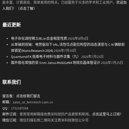
能丰富、计算高效、简单易用的特点，已经服务于众多的学术和工业用户。
欢迎加
入我们！（点击了解）
最近更新
电子杂化调控稀土RE₂In合金相变性质
2026年8月6日
从单轴到双轴：电势驱动下 IrN₄ 活性位点配位构型的动态演变与 C-N 偶联前
体锁定(Nano Research 2026)
2026年7月30日
QuantumATK 低维电子材料与器件合集（九）
2026年7月25日
面外极化增强的亚 5 nm Janus MoSiGeN4 场效应晶体管设计
2026年7月25日
联系我们
留言板
：
点击给我们留言
邮箱
：sales_at_fermitech.com.cn
QQ
：1732167264
邮件订阅
：使用常用邮箱接收费米科技的产品更新和新闻。
点击这里马上订阅！
微信订阅
：微信扫描右侧二维码关注费米科技微信公众号