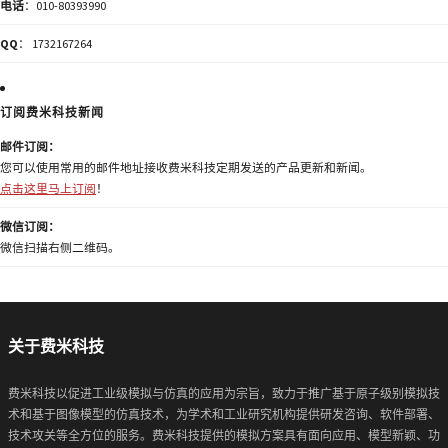
电话
：010-80393990
QQ
： 1732167264
订阅费米科技新闻
邮件订阅：
您可以使用常用的邮件地址接收费米科技定期发送的产品更新和新闻。
点击这里马上订阅
！
微信订阅：
微信扫描右侧二维码。
关于费米科技
费米科技以促进工业级模拟与仿真的应用为宗旨，致力于推广基于原子级别模拟技
术和基于图像模型的仿真技术，为学术和工业研究机构提供研发咨询、软件部署、
技术攻关等全方位的服务。费米科技提供的模拟方案具有面向应用、模型新颖、功