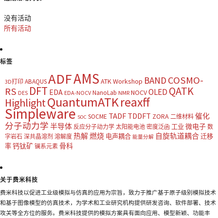
没有活动
所有活动
标签
AMS
ADF
COSMO-
BAND
ATK Workshop
ABAQUS
3D打印
DFT
QATK
RS
OLED
EDA
NOCV
NanoLab
DES
EDA-NOCV
NMR
QuantumATK
reaxff
Highlight
Simpleware
TADF
TDDFT
催化
ZORA
SOCME
二维材料
SOC
分子动力学
半导体
微电子
工业
反应分子动力学
太阳能电池
密度泛函
数
热解
燃烧
自旋轨道耦合
电声耦合
迁移
字岩石
深共晶溶剂
溶解度
能量分解
钙钛矿
骨科
率
镧系元素
关于费米科技
费米科技以促进工业级模拟与仿真的应用为宗旨，致力于推广基于原子级别模拟技术
和基于图像模型的仿真技术，为学术和工业研究机构提供研发咨询、软件部署、技术
攻关等全方位的服务。费米科技提供的模拟方案具有面向应用、模型新颖、功能丰