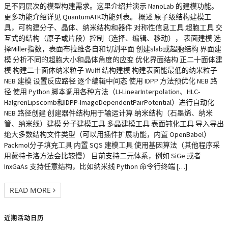
足不同层次的模型构建需求。这里介绍并演示 NanoLab 的建模功能。
更多功能介绍详见 QuantumATK功能列表。 概述 原子级结构建模工
具，可构建分子、晶体、纳米结构和器件 对称性信息工具 超胞工具 交
互式的结构（原子或片段）控制（选择、编辑、移动）， 表面建模 选
择Miller指数，表面布拉维各自和切割平面 创建slab或超胞结构 界面建
模 分析不同的超胞大小和晶体角度的应变 优化界面结构 正二十面体建
模 构建二十面体纳米粒子 Wulff 结构建模 构建表面能最低的纳米粒子
NEB 建模 设置反应路径 逐个编辑中间态 使用 IDPP 方法预优化 NEB 路
径 使用 Python 脚本调用各种方法（LI-LinearInterpolation、HLC-
HalgrenLipscomb和IDPP-ImageDependentPairPotential）进行自动化
NEB 路径创建 创建器件结构用于输运计算 纳米结构（石墨烯、纳米
管、纳米线）建模 分子建模工具 多晶建模工具 表面钝化工具 导入导出
绝大多数结构文件类型（可以用插件扩展功能，内置 OpenBabel）
Packmol分子填充工具 内置 SQS 建模工具 使用基因算法（其他程序采
用蒙特卡洛方法会比较慢） 目前支持二元体系，例如 SiGe 或者
InxGaAs 支持任意结构，比如纳米线 Python 命令行终端 […]
READ MORE
近期活动日历