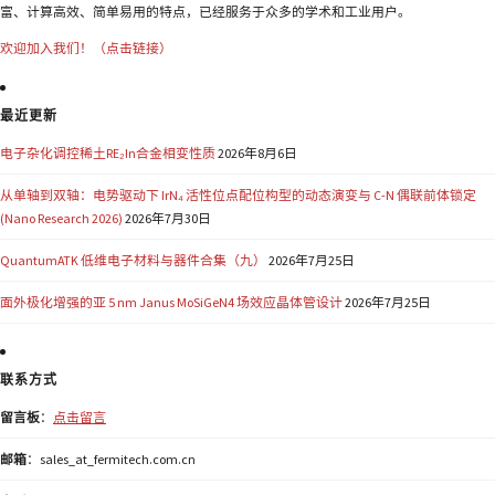
富、计算高效、简单易用的特点，已经服务于众多的学术和工业用户。
欢迎加入我们！（点击链接）
最近更新
电子杂化调控稀土RE₂In合金相变性质
2026年8月6日
从单轴到双轴：电势驱动下 IrN₄ 活性位点配位构型的动态演变与 C-N 偶联前体锁定
(Nano Research 2026)
2026年7月30日
QuantumATK 低维电子材料与器件合集（九）
2026年7月25日
面外极化增强的亚 5 nm Janus MoSiGeN4 场效应晶体管设计
2026年7月25日
联系方式
留言板
：
点击留言
邮箱
：sales_at_fermitech.com.cn