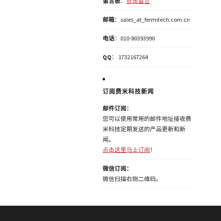
留言板
：
点击留言
邮箱
：sales_at_fermitech.com.cn
电话
：010-80393990
QQ
： 1732167264
订阅费米科技新闻
邮件订阅：
您可以使用常用的邮件地址接收费
米科技定期发送的产品更新和新
闻。
点击这里马上订阅
！
微信订阅：
微信扫描右侧二维码。