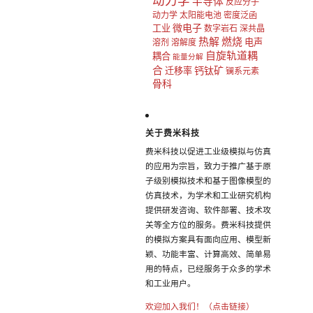
动力学
半导体
反应分子
动力学
太阳能电池
密度泛函
微电子
工业
数字岩石
深共晶
热解
燃烧
电声
溶剂
溶解度
自旋轨道耦
耦合
能量分解
合
钙钛矿
迁移率
镧系元素
骨科
关于费米科技
费米科技以促进工业级模拟与仿真
的应用为宗旨，致力于推广基于原
子级别模拟技术和基于图像模型的
仿真技术，为学术和工业研究机构
提供研发咨询、软件部署、技术攻
关等全方位的服务。费米科技提供
的模拟方案具有面向应用、模型新
颖、功能丰富、计算高效、简单易
用的特点，已经服务于众多的学术
和工业用户。
欢迎加入我们！（点击链接）