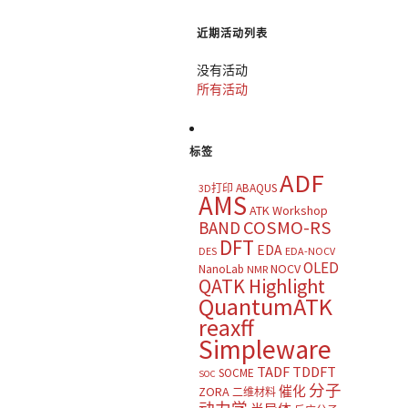
近期活动列表
没有活动
所有活动
标签
ADF
ABAQUS
3D打印
AMS
ATK Workshop
COSMO-RS
BAND
DFT
EDA
DES
EDA-NOCV
OLED
NOCV
NanoLab
NMR
QATK Highlight
QuantumATK
reaxff
Simpleware
TADF
TDDFT
SOCME
SOC
分子
催化
ZORA
二维材料