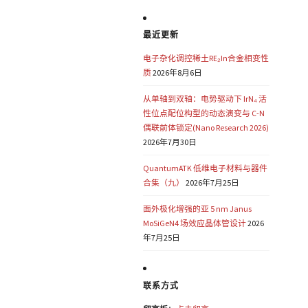
最近更新
电子杂化调控稀土RE₂In合金相变性
质
2026年8月6日
从单轴到双轴：电势驱动下 IrN₄ 活
性位点配位构型的动态演变与 C-N
偶联前体锁定(Nano Research 2026)
2026年7月30日
QuantumATK 低维电子材料与器件
合集（九）
2026年7月25日
面外极化增强的亚 5 nm Janus
MoSiGeN4 场效应晶体管设计
2026
年7月25日
联系方式