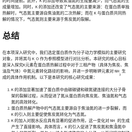
的时间提前。此外，K 的添加导致焦油氮的生成量减少，而气态氮的生
成量增加。同时，K 的添加还改变了气态氮的主要来源：在蛋白质单独
热解时，气态氮主要源自焦油氮的二次热解；而在 K 与蛋白质共同热
解的情况下，气态氮则主要来源于焦炭氮的裂解。
总结
在本项深入研究中，我们选定蛋白质作为分子动力学模拟的主要研究
对象，并将其与 K
O 作为参照模型进行对比分析。本研究的核心目标
2
是深入探究K元素在蛋白质热解过程中对于三相产物（具体为焦炭、焦
油及气体）中氮元素转化路径的影响，并进一步明晰钾元素对 NH
生
3
成的具体作用机制。以下是本研究的核心研究成果：
K 的添加显著加速了蛋白质中由碳碳键和碳氮键连接的大分子骨
架的裂解过程，从而促进了氮从蛋白质向焦炭氮、焦油氮和气态
氮的高效转化。
蛋白质热解产物中的气态氮主要源自于焦油氮的进一步裂解，而
K 的引入则主要促使焦炭氮转化为气态氮。
K 的加入对脱水反应具有显著的促进作用，这一变化对 NH
的生成
3
产生了直接影响。具体而言，K 的引入促进了焦炭氮和焦油氮中