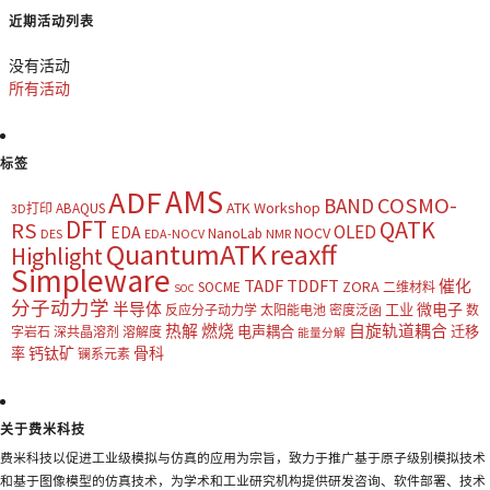
近期活动列表
没有活动
所有活动
标签
AMS
ADF
COSMO-
BAND
ATK Workshop
ABAQUS
3D打印
DFT
QATK
RS
OLED
EDA
NOCV
NanoLab
DES
EDA-NOCV
NMR
QuantumATK
reaxff
Highlight
Simpleware
TADF
TDDFT
催化
ZORA
SOCME
二维材料
SOC
分子动力学
半导体
微电子
工业
反应分子动力学
太阳能电池
密度泛函
数
热解
燃烧
自旋轨道耦合
电声耦合
迁移
字岩石
深共晶溶剂
溶解度
能量分解
钙钛矿
骨科
率
镧系元素
关于费米科技
费米科技以促进工业级模拟与仿真的应用为宗旨，致力于推广基于原子级别模拟技术
和基于图像模型的仿真技术，为学术和工业研究机构提供研发咨询、软件部署、技术