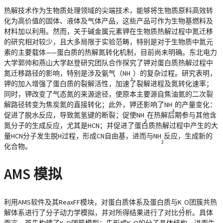
热解技术作为生物质处理领域的尖端技术，能够将生物质原料高效转
化为高价值的固体、液体及气体产品，这些产品可作为生物基燃料及
材料加以利用。然而，关于碱金属元素钾在生物质热解过程中氮迁移
的研究相对较少，且大多局限于实验范畴，特别是对于生物质中氮元
素的主要载体——蛋白质的热解氮转化机制，目前尚未明确。东北电力
大学郭帅和燕山大学赵登研究团队合作探究了钾对蛋白质热解过程中
氮迁移路径的影响，特别是涉及氨气（NH
）的复杂过程。研究表明，
3
钾的加入增强了蛋白质的裂解活性，加速了裂解进程及氮转化速率；
同时，钾改变了气态氮的来源途径，使原本主要源自焦油氮的二次裂
解路径转变为焦炭氮的直接转化；此外，钾还影响了NH
的产量变化：
3
促进了脱水反应，导致氮氢键的断裂；促使NH
在热解后期参与其他含
3
氮分子的生成反应，尤其是HCN；并促进了蛋白质热解过程中产生的大
量HCN分子发生脱H过程，形成CN自由基，进而与NH
反应，生成新的
3
化合物。
AMS 模拟
利用AMS软件及其ReaxFF模块，对蛋白质体系及蛋白质与K
O团簇共热
2
解体系进行了分子动力学模拟，并对所得结果进行了对比分析。具体