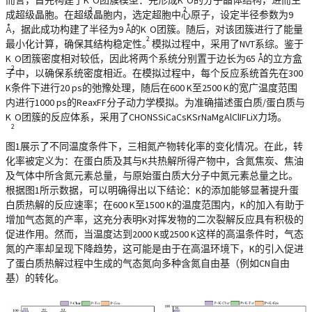
而言，首先构建了K
O团簇模型：先形成K
O的分子晶体结构，进而生
2
2
成超级晶胞。在超级晶胞内，选定超胞中心原子，设定半径参数为9
Å，据此成功构建了半径为9 Å的K
O团簇。随后，对该团簇进行了能量
2
最小化计算，确保其结构稳定性。模拟过程中，采用了NVT系综。鉴于
K
O团簇密度相对较低，因此将两个系统分别置于边长为65 Å的立方盒
2
子中，以确保系统密度相近。在模拟过程中，每个反应系统首先在300
K条件下进行20 ps的弛豫处理，随后在600 K至2500 K的宽广温度范围
内进行1000 ps的ReaxFF分子动力学模拟。为准确描述蛋白质/蛋白质与
K
O团簇的反应体系，采用了CHONSSiCaCsKSrNaMgAlClIFLiX力场。
2
图1展示了不同温度条件下，三相氮产物转化率的变化情况。在此，转
化率被定义为：在蛋白质及其与K共热解所得产物中，含氮焦炭、焦油
及气体中所含氮元素总量，与原始蛋白质大分子中氮元素总量之比。
根据图1所示数据，可以明确得出以下结论：K的添加能够显著提升蛋
白质热解的反应速率；在600 K至1500 K的温度范围内，K的加入有助于
增加气态氮的产率，这充分表明K对挥发物的二次裂解反应具有积极的
促进作用。然而，当温度达到2000 K或2500 K这样的高温条件时，气态
氮的产率却呈现下降趋势，这可能是由于在高温环境下，K的引入促进
了蛋白质热解过程中生成的气态氮向多种含氮自由基（例如CN自由
基）的转化。