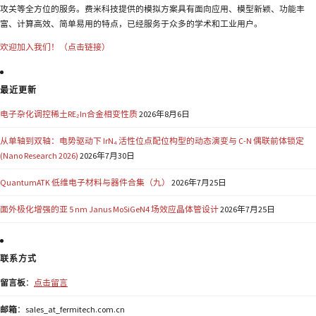
攻关等全方位的服务。费米科技提供的模拟方案具有面向应用、模型新颖、功能丰
富、计算高效、简单易用的特点，已经服务于众多的学术和工业用户。
欢迎加入我们！（点击链接）
最近更新
电子杂化调控稀土RE₂In合金相变性质
2026年8月6日
从单轴到双轴：电势驱动下 IrN₄ 活性位点配位构型的动态演变与 C-N 偶联前体锁定
(Nano Research 2026)
2026年7月30日
QuantumATK 低维电子材料与器件合集（九）
2026年7月25日
面外极化增强的亚 5 nm Janus MoSiGeN4 场效应晶体管设计
2026年7月25日
联系方式
留言板
：
点击留言
邮箱
：sales_at_fermitech.com.cn