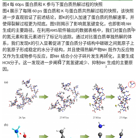
图4 每 60ps 蛋白质和 K 参与下蛋白质热解过程的快照
图4 展示了每隔 60 ps 蛋白质和 K 与蛋白质共热解过程的快照，该快照
进一步直观验证了前述结论，即K的引入加速了蛋白质的热解速率，并
使得裂解过程更为彻底。图5则揭示了影响氮氢键变化，也即影响 NH
3
生成的主要路径。在利用AMS软件输出的数据表格中，我们对蛋白质中
的氮元素和氢元素进行了标记与追踪。通过对比蛋白质单独热解的体
系，我们发现K的引入显著促进了蛋白质分子结构中碳碳之间氮原子上
的氢原子形成稳定的水分子结构，并且使得热解产物NH
既作为反应物
3
又作为生成物参与反应，即NH
结合小分子碎片发生再转化，主要生成
3
HCN分子。这一发现进一步阐释了氮氢键减少、抑制NH
生成的主要原
3
因。