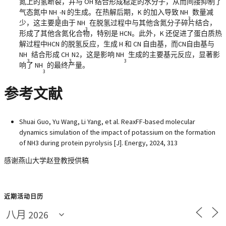
氮上的氢断裂，并与 OH 结合形成稳定的水分子，从而间接抑制了
气态氮中 NH
-N 的生成。在热解后期，K 的加入导致 NH
数量减
3
3
少，这主要是由于 NH
在脱氢过程中与其他含氮分子碎片结合，
3
形成了其他含氮化合物，特别是 HCN。此外，K 还促进了蛋白质热
解过程中HCN 的脱氢反应，生成 H 和 CN 自由基，而CN自由基与
NH
结合形成 CH
N2，这是影响 NH
生成的主要基元反应，显著影
3
3
3
响了 NH
的最终产量。
3
参考文献
Shuai Guo, Yu Wang, Li Yang, et al. ReaxFF-based molecular
dynamics simulation of the impact of potassium on the formation
of NH3 during protein pyrolysis [J]. Energy, 2024, 313
感谢燕山大学赵登教授供稿
近期活动日历