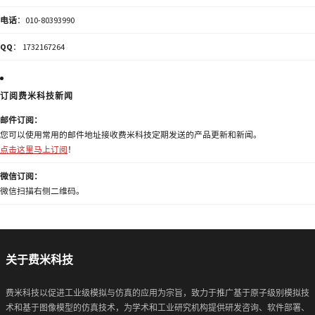
电话
：010-80393990
QQ
： 1732167264
订阅费米科技新闻
邮件订阅：
您可以使用常用的邮件地址接收费米科技定期发送的产品更新和新闻。
点击这里马上订阅
！
微信订阅：
微信扫描右侧二维码。
关于费米科技
费米科技以促进工业级模拟与仿真的应用为宗旨，致力于推广基于原子级别模拟技
术和基于图像模型的仿真技术，为学术和工业研究机构提供研发咨询、软件部署、