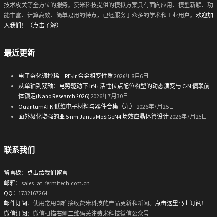
技术攻关等全方位的服务。费米科技提供的模拟方案具有面向应用、模型新颖、功
能丰富、计算高效、简单易用的特点，已经服务于众多的学术和工业用户。
欢迎加
入我们！（点击了解）
最近更新
电子杂化调控稀土RE₂In合金相变性质
2026年8月6日
从单轴到双轴：电势驱动下 IrN₄ 活性位点配位构型的动态演变与 C-N 偶联前
体锁定(Nano Research 2026)
2026年7月30日
QuantumATK 低维电子材料与器件合集（九）
2026年7月25日
面外极化增强的亚 5 nm Janus MoSiGeN4 场效应晶体管设计
2026年7月25日
联系我们
留言板
：
点击给我们留言
邮箱
：sales_at_fermitech.com.cn
QQ
：1732167264
邮件订阅
：使用常用邮箱接收费米科技的产品更新和新闻。
点击这里马上订阅！
微信订阅
：微信扫描右侧二维码关注费米科技微信公众号