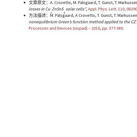
文章原文：A. Crovetto, M. Palsgaard, T. Gunst, T. Markussen
losses in Cu
ZnSnS
solar cells”
,
Appl. Phys. Lett. 110, 0839
2
4
方法描述：M. Palsgaard, A Crovetto, T. Gunst, T. Markussen,
nonequilibrium Green’s function method applied to the CZT
Processes and Devices (sispad) – 2016, pp. 377-380
.