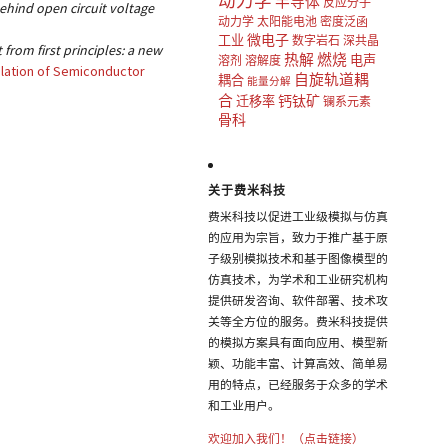
动力学
半导体
反应分子
ehind open circuit voltage
动力学
太阳能电池
密度泛函
微电子
工业
数字岩石
深共晶
rom first principles: a new
热解
燃烧
电声
溶剂
溶解度
ulation of Semiconductor
自旋轨道耦
耦合
能量分解
合
钙钛矿
迁移率
镧系元素
骨科
关于费米科技
费米科技以促进工业级模拟与仿真
的应用为宗旨，致力于推广基于原
子级别模拟技术和基于图像模型的
仿真技术，为学术和工业研究机构
提供研发咨询、软件部署、技术攻
关等全方位的服务。费米科技提供
的模拟方案具有面向应用、模型新
颖、功能丰富、计算高效、简单易
用的特点，已经服务于众多的学术
和工业用户。
欢迎加入我们！（点击链接）