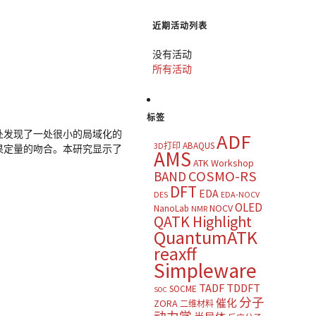
近期活动列表
没有活动
所有活动
标签
界面处发现了一处很小的局域化的
ADF
ABAQUS
3D打印
结果定量的吻合。本研究显示了
AMS
ATK Workshop
COSMO-RS
BAND
DFT
EDA
DES
EDA-NOCV
OLED
NOCV
NanoLab
NMR
QATK Highlight
QuantumATK
reaxff
Simpleware
TADF
TDDFT
SOCME
SOC
分子
催化
ZORA
二维材料