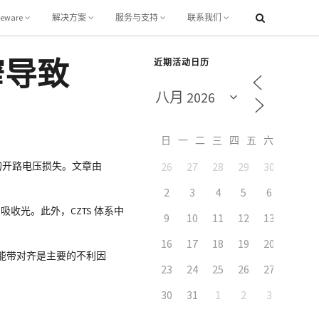
leware
解决方案
服务与支持
联系我们
窄导致
近期活动日历
日
一
二
三
四
五
六
收窄导致的开路电压损失。文章由
26
27
28
29
30
31
2
3
4
5
6
7
吸收光。此外，CZTS 体系中
9
10
11
12
13
14
16
17
18
19
20
21
状）能带对齐是主要的不利因
23
24
25
26
27
28
30
31
1
2
3
4