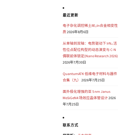
最近更新
电子杂化调控稀土RE₂In合金相变性
质
2026年8月6日
从单轴到双轴：电势驱动下 IrN₄ 活
性位点配位构型的动态演变与 C-N
偶联前体锁定(Nano Research 2026)
2026年7月30日
QuantumATK 低维电子材料与器件
合集（九）
2026年7月25日
面外极化增强的亚 5 nm Janus
MoSiGeN4 场效应晶体管设计
2026
年7月25日
联系方式