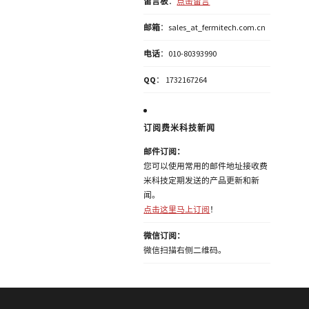
留言板
：
点击留言
邮箱
：sales_at_fermitech.com.cn
电话
：010-80393990
QQ
： 1732167264
订阅费米科技新闻
邮件订阅：
您可以使用常用的邮件地址接收费
米科技定期发送的产品更新和新
闻。
点击这里马上订阅
！
微信订阅：
微信扫描右侧二维码。