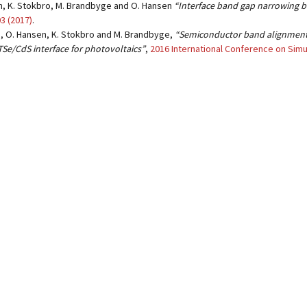
, K. Stokbro, M. Brandbyge and O. Hansen
“Interface band gap narrowing b
03 (2017)
.
 O. Hansen, K. Stokbro and M. Brandbyge,
“Semiconductor band alignment f
Se/CdS interface for photovoltaics”
,
2016 International Conference on Sim