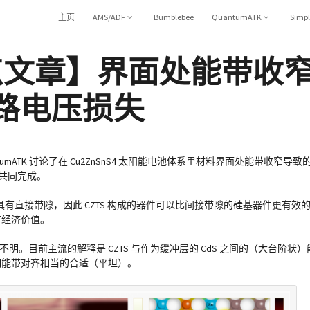
主页
AMS/ADF
Bumblebee
QuantumATK
Simp
K亮点文章】界面处能带收
开路电压损失
中使用 QuantumATK 讨论了在 Cu2ZnSnS4 太阳能电池体系里材料界面处能带
究者共同完成。
其具有直接带隙，因此 CZTS 构成的器件可以比间接带隙的硅基器件更有效的
有经济价值。
因不明。目前主流的解释是 CZTS 与作为缓冲层的 CdS 之间的（大台阶
明能带对齐相当的合适（平坦）。