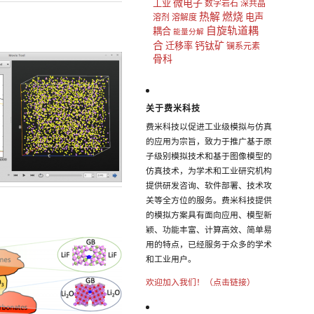
微电子
工业
数字岩石
深共晶
热解
燃烧
电声
溶剂
溶解度
自旋轨道耦
耦合
能量分解
合
钙钛矿
迁移率
镧系元素
骨科
关于费米科技
费米科技以促进工业级模拟与仿真
的应用为宗旨，致力于推广基于原
子级别模拟技术和基于图像模型的
仿真技术，为学术和工业研究机构
提供研发咨询、软件部署、技术攻
关等全方位的服务。费米科技提供
的模拟方案具有面向应用、模型新
颖、功能丰富、计算高效、简单易
用的特点，已经服务于众多的学术
和工业用户。
欢迎加入我们！（点击链接）