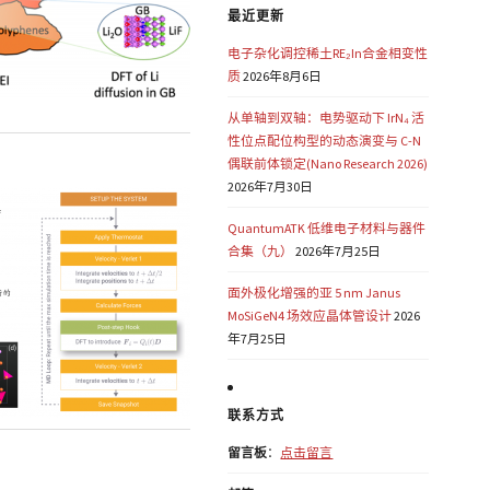
最近更新
电子杂化调控稀土RE₂In合金相变性
质
2026年8月6日
从单轴到双轴：电势驱动下 IrN₄ 活
性位点配位构型的动态演变与 C-N
偶联前体锁定(Nano Research 2026)
2026年7月30日
QuantumATK 低维电子材料与器件
合集（九）
2026年7月25日
面外极化增强的亚 5 nm Janus
MoSiGeN4 场效应晶体管设计
2026
年7月25日
联系方式
留言板
：
点击留言