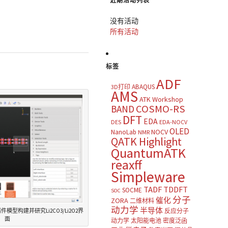
近期活动列表
没有活动
所有活动
标签
ADF
ABAQUS
3D打印
AMS
ATK Workshop
COSMO-RS
BAND
DFT
EDA
DES
EDA-NOCV
OLED
NOCV
NanoLab
NMR
QATK Highlight
QuantumATK
reaxff
Simpleware
TADF
TDDFT
SOCME
SOC
分子
催化
ZORA
二维材料
动力学
半导体
件模型构建并研究Li2CO3/Li2O2界
反应分子
面
动力学
太阳能电池
密度泛函