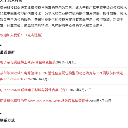
关于费米科技
费米科技以促进工业级模拟与仿真的应用为宗旨，致力于推广基于原子级别模拟技术
和基于图像模型的仿真技术，为学术和工业研究机构提供研发咨询、软件部署、技术
攻关等全方位的服务。费米科技提供的模拟方案具有面向应用、模型新颖、功能丰
富、计算高效、简单易用的特点，已经服务于众多的学术和工业用户。
欢迎加入我们！（点击链接）
最近更新
电子杂化调控稀土RE₂In合金相变性质
2026年8月6日
从单轴到双轴：电势驱动下 IrN₄ 活性位点配位构型的动态演变与 C-N 偶联前体锁定
(Nano Research 2026)
2026年7月30日
QuantumATK 低维电子材料与器件合集（九）
2026年7月25日
面外极化增强的亚 5 nm Janus MoSiGeN4 场效应晶体管设计
2026年7月25日
联系方式