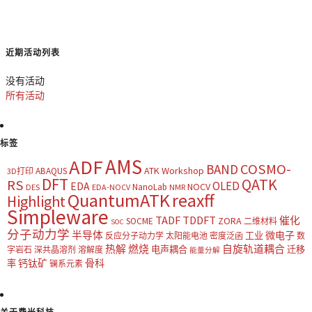
近期活动列表
没有活动
所有活动
标签
AMS
ADF
COSMO-
BAND
ATK Workshop
ABAQUS
3D打印
DFT
QATK
RS
OLED
EDA
NOCV
NanoLab
DES
EDA-NOCV
NMR
QuantumATK
reaxff
Highlight
Simpleware
TADF
TDDFT
催化
ZORA
SOCME
二维材料
SOC
分子动力学
半导体
微电子
工业
反应分子动力学
太阳能电池
密度泛函
数
热解
燃烧
自旋轨道耦合
电声耦合
迁移
字岩石
深共晶溶剂
溶解度
能量分解
钙钛矿
骨科
率
镧系元素