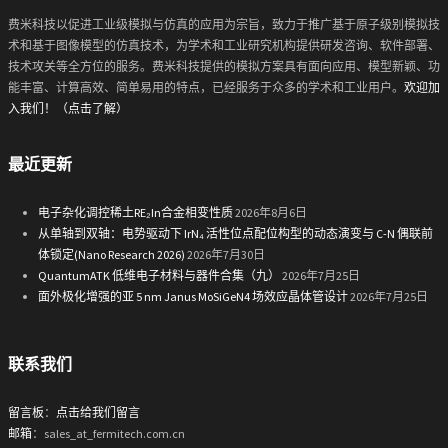
费米科技以促进工业级模拟与仿真的应用为宗旨，致力于推广基于原子级别模拟技
术和基于图像模型的仿真技术，为学术和工业研究机构提供研发咨询、软件部署、
技术攻关等全方位的服务。费米科技提供的模拟方案具有面向应用、模型新颖、功
能丰富、计算高效、简单易用的特点，已经服务于众多的学术和工业用户。
欢迎加
入我们！（点击了解）
最近更新
电子杂化调控稀土RE₂In合金相变性质
2026年8月6日
从单轴到双轴：电势驱动下 IrN₄ 活性位点配位构型的动态演变与 C-N 偶联前
体锁定(Nano Research 2026)
2026年7月30日
QuantumATK 低维电子材料与器件合集（九）
2026年7月25日
面外极化增强的亚 5 nm Janus MoSiGeN4 场效应晶体管设计
2026年7月25日
联系我们
留言板
：
点击给我们留言
邮箱
：sales_at_fermitech.com.cn