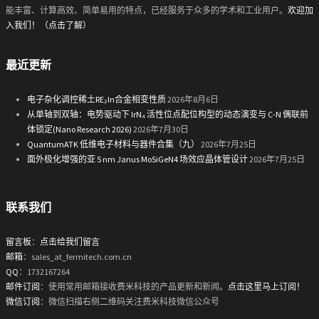
能丰富、计算高效、简单易用的特点，已经服务于众多的学术和工业用户。
欢迎加
入我们！（点击了解）
最近更新
电子杂化调控稀土RE₂In合金相变性质
2026年8月6日
从单轴到双轴：电势驱动下 IrN₄ 活性位点配位构型的动态演变与 C-N 偶联前
体锁定(Nano Research 2026)
2026年7月30日
QuantumATK 低维电子材料与器件合集（九）
2026年7月25日
面外极化增强的亚 5 nm Janus MoSiGeN4 场效应晶体管设计
2026年7月25日
联系我们
留言板
：
点击给我们留言
邮箱
：sales_at_fermitech.com.cn
QQ
：1732167264
邮件订阅
：使用常用邮箱接收费米科技的产品更新和新闻。
点击这里马上订阅！
微信订阅
：微信扫描右侧二维码关注费米科技微信公众号