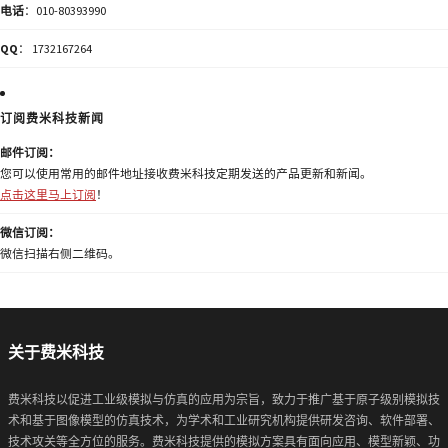
电话
：010-80393990
QQ
： 1732167264
订阅费米科技新闻
邮件订阅：
您可以使用常用的邮件地址接收费米科技定期发送的产品更新和新闻。
点击这里马上订阅
！
微信订阅：
微信扫描右侧二维码。
关于费米科技
费米科技以促进工业级模拟与仿真的应用为宗旨，致力于推广基于原子级别模拟技
术和基于图像模型的仿真技术，为学术和工业研究机构提供研发咨询、软件部署、
技术攻关等全方位的服务。费米科技提供的模拟方案具有面向应用、模型新颖、功