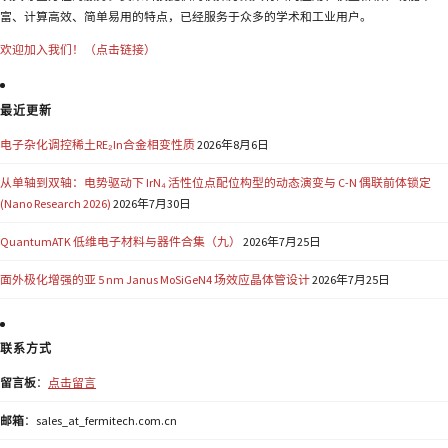
富、计算高效、简单易用的特点，已经服务于众多的学术和工业用户。
欢迎加入我们！（点击链接）
最近更新
电子杂化调控稀土RE₂In合金相变性质
2026年8月6日
从单轴到双轴：电势驱动下 IrN₄ 活性位点配位构型的动态演变与 C-N 偶联前体锁定
(Nano Research 2026)
2026年7月30日
QuantumATK 低维电子材料与器件合集（九）
2026年7月25日
面外极化增强的亚 5 nm Janus MoSiGeN4 场效应晶体管设计
2026年7月25日
联系方式
留言板
：
点击留言
邮箱
：sales_at_fermitech.com.cn