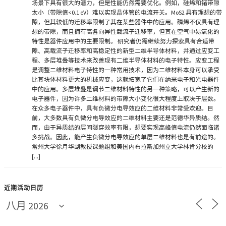
场景下具有很大的潜力，但是性能仍然需要优化。例如，硅烯和锗带隙
太小（带隙值<0.1 eV）难以实现晶体管的电流开关。MoS2 具有理想的带
隙，但其较低的迁移率限制了其在某些器件中的应用。磷烯不仅具有理
想的带隙，而且拥有高各向异性载流子迁移率，但其在空气中易氧化的
特性是器件应用中的主要限制。 研究者仍需继续努力探索具有合适带
隙、高载流子迁移率和高稳定性的新型二维半导体材料，并通过应变工
程、多层堆叠等技术来改善现有二维半导体材料的电子特性。应变工程
是调整二维材料电子特性的一种常用技术，因为二维材料本身可以承受
比其块体材料更大的机械应变，这就拓宽了它们在纳米电子和光电器件
中的应用。多层堆叠是调节二维材料特性的另一种策略，可以产生新的
电子器件，因为许多二维材料的带隙大小变化很大程度上取决于层数。
在众多电子器件中，具有负微分电导效应的二维材料非常受欢迎。目
前，大多数具有负微分电导效应的二维材料主要还是范德华异质结。然
而，由于异质结的层间隧穿效率有限，想要实现高峰值电流仍然面临诸
多挑战。因此，能产生负微分电导效应的单层二维材料也是有前途的。
常州大学徐月华副教授课题组和美国内布拉斯加州立大学林肯分校的
[...]
近期活动日历