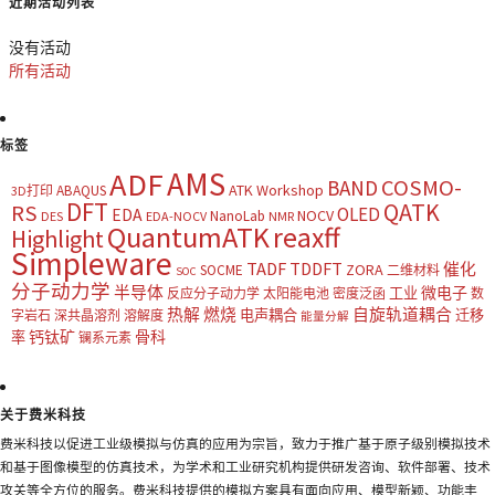
近期活动列表
没有活动
所有活动
标签
AMS
ADF
COSMO-
BAND
ATK Workshop
ABAQUS
3D打印
DFT
QATK
RS
OLED
EDA
NOCV
NanoLab
DES
EDA-NOCV
NMR
QuantumATK
reaxff
Highlight
Simpleware
TADF
TDDFT
催化
ZORA
SOCME
二维材料
SOC
分子动力学
半导体
微电子
工业
反应分子动力学
太阳能电池
密度泛函
数
热解
燃烧
自旋轨道耦合
电声耦合
迁移
字岩石
深共晶溶剂
溶解度
能量分解
钙钛矿
骨科
率
镧系元素
关于费米科技
费米科技以促进工业级模拟与仿真的应用为宗旨，致力于推广基于原子级别模拟技术
和基于图像模型的仿真技术，为学术和工业研究机构提供研发咨询、软件部署、技术
攻关等全方位的服务。费米科技提供的模拟方案具有面向应用、模型新颖、功能丰