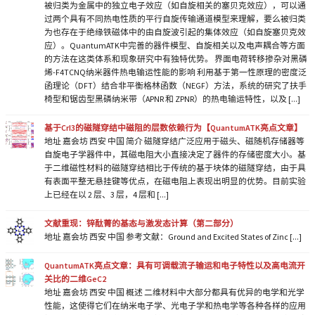
被归类为金属中的独立电子效应（如自旋相关的塞贝克效应），可以通
过两个具有不同热电性质的平行自旋传输通道模型来理解，要么被归类
为也存在于绝缘铁磁体中的由自旋波引起的集体效应（如自旋塞贝克效
应）。QuantumATK中完善的器件模型、自旋相关以及电声耦合等方面
的方法在这类体系和现象研究中有独特优势。 界面电荷转移掺杂对黑磷
烯-F4TCNQ纳米器件热电输运性能的影响 利用基于第一性原理的密度泛
函理论（DFT）结合非平衡格林函数（NEGF）方法，系统的研究了扶手
椅型和锯齿型黑磷纳米带（APNR 和 ZPNR）的热电输运特性，以及 [...]
基于CrI3的磁隧穿结中磁阻的层数依赖行为【QuantumATK亮点文章】
地址 嘉会坊 西安 中国 简介 磁隧穿结广泛应用于磁头、磁随机存储器等
自旋电子学器件中，其磁电阻大小直接决定了器件的存储密度大小。基
于二维磁性材料的磁隧穿结相比于传统的基于块体的磁隧穿结，由于具
有表面平整无悬挂键等优点，在磁电阻上表现出明显的优势。目前实验
上已经在以 2 层、3 层，4 层和 [...]
文献重现：锌酞菁的基态与激发态计算（第二部分）
地址 嘉会坊 西安 中国 参考文献：Ground and Excited States of Zinc [...]
QuantumATK亮点文章：具有可调载流子输运和电子特性以及高电流开
关比的二维GeC2
地址 嘉会坊 西安 中国 概述 二维材料中大部分都具有优异的电学和光学
性能，这使得它们在纳米电子学、光电子学和热电学等各种各样的应用