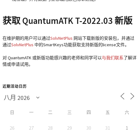
获取 QuantumATK T-2022.03 新版
在维护期的用户可以通过
SolvNetPlus
网站下载新版的安装包，并通过
通过
SolvNetPlus
中的SmartKeys功能获取支持新版的license文件。
对 QuantumATK 或新版功能感兴趣的老师和同学可以
与我们联系
了解详
情或申请试用。
近期活动日历
日
一
二
三
四
五
六
26
27
28
29
30
31
1