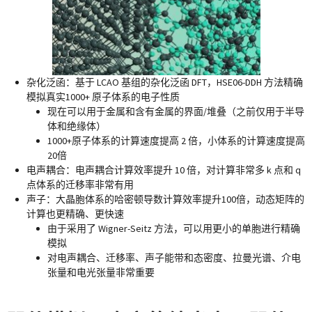
杂化泛函
：基于 LCAO 基组的杂化泛函 DFT，HSE06-DDH 方法精确
模拟真实1000+ 原子体系的电子性质
现在可以用于金属和含有金属的界面/堆叠（之前仅用于半导
体和绝缘体）
1000+原子体系的计算速度提高 2 倍，小体系的计算速度提高
20倍
电声耦合
：电声耦合计算效率提升 10 倍，对计算非常多 k 点和 q
点体系的迁移率非常有用
声子
：大晶胞体系的哈密顿导数计算效率提升100倍，动态矩阵的
计算也更精确、更快速
由于采用了 Wigner-Seitz 方法，可以用更小的单胞进行精确
模拟
对电声耦合、迁移率、声子能带和态密度、拉曼光谱、介电
张量和电光张量非常重要