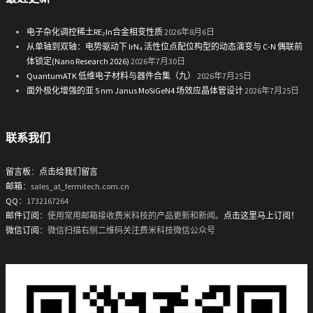
电子杂化调控稀土RE₂In合金相变性质
2026年8月6日
从单轴到双轴：电势驱动下 IrN₄ 活性位点配位构型的动态演变与 C-N 偶联前
体锁定(Nano Research 2026)
2026年7月30日
QuantumATK 低维电子材料与器件合集（九）
2026年7月25日
面外极化增强的亚 5 nm Janus MoSiGeN4 场效应晶体管设计
2026年7月25日
联系我们
留言板
：
点击给我们留言
邮箱
：sales_at_fermitech.com.cn
QQ
：1732167264
邮件订阅
：使用常用邮箱接收费米科技的产品更新和新闻。
点击这里马上订阅！
微信订阅
：微信扫描右侧二维码关注费米科技微信公众号