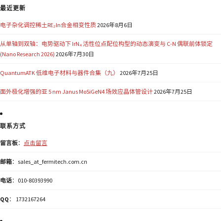
最近更新
电子杂化调控稀土RE₂In合金相变性质
2026年8月6日
从单轴到双轴：电势驱动下 IrN₄ 活性位点配位构型的动态演变与 C-N 偶联前体锁定
(Nano Research 2026)
2026年7月30日
QuantumATK 低维电子材料与器件合集（九）
2026年7月25日
面外极化增强的亚 5 nm Janus MoSiGeN4 场效应晶体管设计
2026年7月25日
联系方式
留言板
：
点击留言
邮箱
：sales_at_fermitech.com.cn
电话
：010-80393990
QQ
： 1732167264