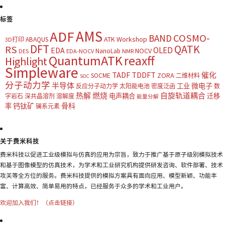
标签
AMS
ADF
COSMO-
BAND
ATK Workshop
ABAQUS
3D打印
DFT
QATK
RS
OLED
EDA
NOCV
NanoLab
DES
EDA-NOCV
NMR
QuantumATK
reaxff
Highlight
Simpleware
TADF
TDDFT
催化
ZORA
SOCME
二维材料
SOC
分子动力学
半导体
微电子
工业
反应分子动力学
太阳能电池
密度泛函
数
热解
燃烧
自旋轨道耦合
电声耦合
迁移
字岩石
深共晶溶剂
溶解度
能量分解
钙钛矿
骨科
率
镧系元素
关于费米科技
费米科技以促进工业级模拟与仿真的应用为宗旨，致力于推广基于原子级别模拟技术
和基于图像模型的仿真技术，为学术和工业研究机构提供研发咨询、软件部署、技术
攻关等全方位的服务。费米科技提供的模拟方案具有面向应用、模型新颖、功能丰
富、计算高效、简单易用的特点，已经服务于众多的学术和工业用户。
欢迎加入我们！（点击链接）