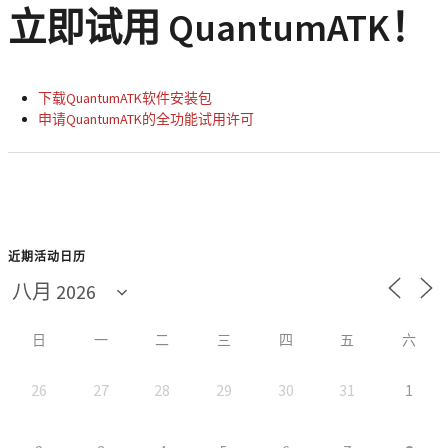
立即试用 QuantumATK！
下载QuantumATK软件安装包
申请QuantumATK的全功能试用许可
近期活动日历
日
一
二
三
四
五
六
26
27
28
29
30
31
1