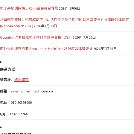
电子杂化调控稀土RE₂In合金相变性质
2026年8月6日
从单轴到双轴：电势驱动下 IrN₄ 活性位点配位构型的动态演变与 C-N 偶联前体锁定
(Nano Research 2026)
2026年7月30日
QuantumATK 低维电子材料与器件合集（九）
2026年7月25日
面外极化增强的亚 5 nm Janus MoSiGeN4 场效应晶体管设计
2026年7月25日
联系方式
留言板
：
点击留言
邮箱
：sales_at_fermitech.com.cn
电话
：010-80393990
QQ
： 1732167264