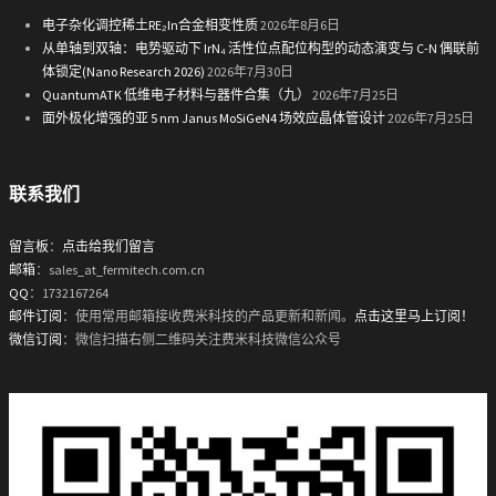
电子杂化调控稀土RE₂In合金相变性质
2026年8月6日
从单轴到双轴：电势驱动下 IrN₄ 活性位点配位构型的动态演变与 C-N 偶联前
体锁定(Nano Research 2026)
2026年7月30日
QuantumATK 低维电子材料与器件合集（九）
2026年7月25日
面外极化增强的亚 5 nm Janus MoSiGeN4 场效应晶体管设计
2026年7月25日
联系我们
留言板
：
点击给我们留言
邮箱
：sales_at_fermitech.com.cn
QQ
：1732167264
邮件订阅
：使用常用邮箱接收费米科技的产品更新和新闻。
点击这里马上订阅！
微信订阅
：微信扫描右侧二维码关注费米科技微信公众号