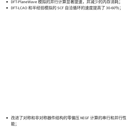
DFT-PlaneWave 模拟的并行计算显著提速，并减少的内存消耗；
DFT-LCAO 和半经验模拟的 SCF 自洽循环的速度提高了 30-60％；
改进了对称和非对称器件结构的零偏压 NEGF 计算的串行和并行性
能；