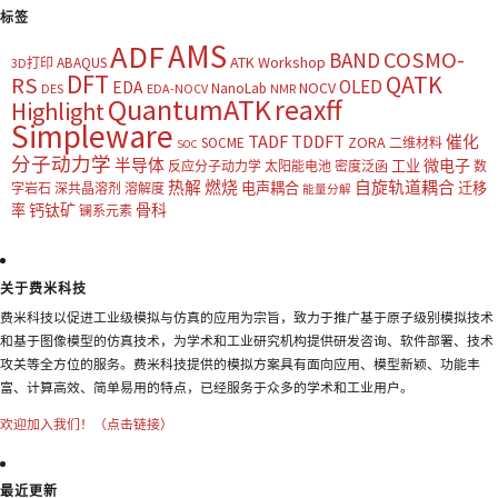
标签
AMS
ADF
COSMO-
BAND
ATK Workshop
ABAQUS
3D打印
DFT
QATK
RS
OLED
EDA
NOCV
NanoLab
DES
EDA-NOCV
NMR
QuantumATK
reaxff
Highlight
Simpleware
TADF
TDDFT
催化
ZORA
SOCME
二维材料
SOC
分子动力学
半导体
微电子
工业
反应分子动力学
太阳能电池
密度泛函
数
热解
燃烧
自旋轨道耦合
电声耦合
迁移
字岩石
深共晶溶剂
溶解度
能量分解
钙钛矿
骨科
率
镧系元素
关于费米科技
费米科技以促进工业级模拟与仿真的应用为宗旨，致力于推广基于原子级别模拟技术
和基于图像模型的仿真技术，为学术和工业研究机构提供研发咨询、软件部署、技术
攻关等全方位的服务。费米科技提供的模拟方案具有面向应用、模型新颖、功能丰
富、计算高效、简单易用的特点，已经服务于众多的学术和工业用户。
欢迎加入我们！（点击链接）
最近更新