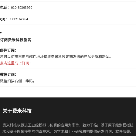
电话
：010-80393990
QQ
： 1732167264
订阅费米科技新闻
邮件订阅：
您可以使用常用的邮件地址接收费米科技定期发送的产品更新和新闻。
点击这里马上订阅
！
微信订阅：
微信扫描右侧二维码。
关于费米科技
费米科技以促进工业级模拟与仿真的应用为宗旨，致力于推广基于原子级别模拟技
术和基于图像模型的仿真技术，为学术和工业研究机构提供研发咨询、软件部署、