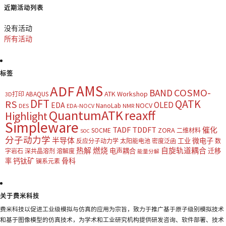
近期活动列表
没有活动
所有活动
标签
AMS
ADF
COSMO-
BAND
ATK Workshop
ABAQUS
3D打印
DFT
QATK
RS
OLED
EDA
NOCV
NanoLab
DES
EDA-NOCV
NMR
QuantumATK
reaxff
Highlight
Simpleware
TADF
TDDFT
催化
ZORA
SOCME
二维材料
SOC
分子动力学
半导体
微电子
工业
反应分子动力学
太阳能电池
密度泛函
数
热解
燃烧
自旋轨道耦合
电声耦合
迁移
字岩石
深共晶溶剂
溶解度
能量分解
钙钛矿
骨科
率
镧系元素
关于费米科技
费米科技以促进工业级模拟与仿真的应用为宗旨，致力于推广基于原子级别模拟技术
和基于图像模型的仿真技术，为学术和工业研究机构提供研发咨询、软件部署、技术