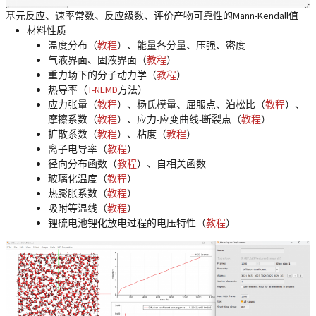
基元反应、速率常数、反应级数、评价产物可靠性的Mann-Kendall值
材料性质
温度分布（
教程
）、能量各分量、压强、密度
气液界面、固液界面（
教程
）
重力场下的分子动力学（
教程
）
热导率（
T-NEMD
方法）
应力张量（
教程
）、杨氏模量、屈服点、泊松比（
教程
）、
摩擦系数（
教程
）、应力-应变曲线-断裂点（
教程
）
扩散系数（
教程
）、粘度（
教程
）
离子电导率（
教程
）
径向分布函数（
教程
）、自相关函数
玻璃化温度（
教程
）
热膨胀系数（
教程
）
吸附等温线（
教程
）
锂硫电池锂化放电过程的电压特性（
教程
）