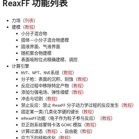
ReaxFF 功能列表
力场（
列表
）
建模（
教程
）
小分子混合物
固体－小分子混合物建模
固液界面、气液界面
随机聚合物建模
表面吸附位点精确建模、调控
计算引擎
NVT、NPT、NVE系综（
教程
）
分子枪：表面的沉积、刻蚀（
教程
）
反应过程中移除特定产物（
教程
）
添加匀强电场、弹性墙壁（
教程
）
冲击与切割（
教程
）
禁止反应：禁止 ReaxFF 分子动力学过程的反应发生（
教程
）
固定某一类/几类化学键的键长（
教程
）
eReaxFF功能（电子作为粒子参与反应）（
教程
）
巨正则系综蒙特卡洛 GCMC 模拟（
教程
）
计算过渡态（
教程
）、自由能（
教程
）
应力下的结构优化（
教程
）