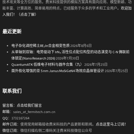
技术攻关等全方位的服务。费米科技提供的模拟方案具有面向应用、模型新颖、功
能丰富、计算高效、简单易用的特点，已经服务于众多的学术和工业用户。
欢迎加
入我们！（点击了解）
最近更新
电子杂化调控稀土RE₂In合金相变性质
2026年8月6日
从单轴到双轴：电势驱动下 IrN₄ 活性位点配位构型的动态演变与 C-N 偶联前
体锁定(Nano Research 2026)
2026年7月30日
QuantumATK 低维电子材料与器件合集（九）
2026年7月25日
面外极化增强的亚 5 nm Janus MoSiGeN4 场效应晶体管设计
2026年7月25日
联系我们
留言板
：
点击给我们留言
邮箱
：sales_at_fermitech.com.cn
QQ
：1732167264
邮件订阅
：使用常用邮箱接收费米科技的产品更新和新闻。
点击这里马上订阅！
微信订阅
：微信扫描右侧二维码关注费米科技微信公众号