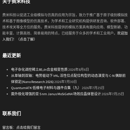
关于费米科技
费米科技以促进工业级模拟与仿真的应用为宗旨，致力于推广基于原子级别模拟技
术和基于图像模型的仿真技术，为学术和工业研究机构提供研发咨询、软件部署、
技术攻关等全方位的服务。费米科技提供的模拟方案具有面向应用、模型新颖、功
能丰富、计算高效、简单易用的特点，已经服务于众多的学术和工业用户。
欢迎加
入我们！（点击了解）
最近更新
电子杂化调控稀土RE₂In合金相变性质
2026年8月6日
从单轴到双轴：电势驱动下 IrN₄ 活性位点配位构型的动态演变与 C-N 偶联前
体锁定(Nano Research 2026)
2026年7月30日
QuantumATK 低维电子材料与器件合集（九）
2026年7月25日
面外极化增强的亚 5 nm Janus MoSiGeN4 场效应晶体管设计
2026年7月25日
联系我们
留言板
：
点击给我们留言