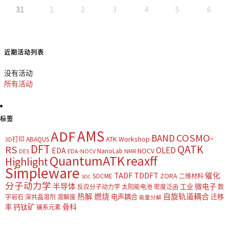
31
1
2
3
4
5
6
近期活动列表
没有活动
所有活动
标签
AMS
ADF
COSMO-
BAND
ATK Workshop
ABAQUS
3D打印
DFT
QATK
RS
OLED
EDA
NOCV
NanoLab
DES
EDA-NOCV
NMR
QuantumATK
reaxff
Highlight
Simpleware
TADF
TDDFT
催化
ZORA
SOCME
二维材料
SOC
分子动力学
半导体
微电子
工业
反应分子动力学
太阳能电池
密度泛函
数
热解
燃烧
自旋轨道耦合
电声耦合
迁移
字岩石
深共晶溶剂
溶解度
能量分解
钙钛矿
骨科
率
镧系元素