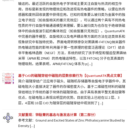
输运的。最近活跃的自旋热电子学领域主要关注自旋与热流的相互作
用，目标是新发现的物理效应和改进现有热电器件的策略，以便在热传
感器和废热回收装置中获得应用。已知的现象要么被归类为金属中的独
立电子效应（如自旋相关的塞贝克效应），可以通过两个具有不同热电
性质的平行自旋传输通道模型来理解，要么被归类为也存在于绝缘铁磁
体中的由自旋波引起的集体效应（如自旋塞贝克效应）。QuantumATK
中完善的器件模型、自旋相关以及电声耦合等方面的方法在这类体系和
现象研究中有独特优势。 界面电荷转移掺杂对黑磷烯-F4TCNQ纳米器件
热电输运性能的影响 利用基于第一性原理的密度泛函理论（DFT）结合
非平衡格林函数（NEGF）方法，系统的研究了扶手椅型和锯齿型黑磷纳
米带（APNR 和 ZPNR）的热电输运特性，以及 F4TCNQ 分子在其表面的
物理吸附。结果表明，APNR/F4TCNQ 体系为 p [...]
基于CrI3的磁隧穿结中磁阻的层数依赖行为【QuantumATK亮点文章】
简介 磁隧穿结广泛应用于磁头、磁随机存储器等自旋电子学器件中，其
磁电阻大小直接决定了器件的存储密度大小。基于二维磁性材料的磁隧
穿结相比于传统的基于块体的磁隧穿结，由于具有表面平整无悬挂键等
优点，在磁电阻上表现出明显的优势。目前实验上已经在以 2 层、3
层，4 层和 10 层 CrI3 为隧穿层的磁隧穿结中观测到了 [...]
文献重现：锌酞菁的基态与激发态计算（第二部分）
参考文献：Ground and Excited States of Zinc Phthalocyanine Studied by
Density [...]