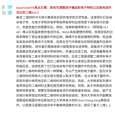
QuantumATK亮点文章：具有可调载流子输运和电子特性以及高电流开
关比的二维GeC2
概述 二维材料中大部分都具有优异的电学和光学性能，这使得它们在纳
米电子学、光电子学和热电学等各种各样的应用场景下具有很大的潜
力，但是性能仍然需要优化。例如，硅烯和锗带隙太小（带隙值<0.1
eV）难以实现晶体管的电流开关。MoS2 具有理想的带隙，但其较低的迁
移率限制了其在某些器件中的应用。磷烯不仅具有理想的带隙，而且拥
有高各向异性载流子迁移率，但其在空气中易氧化的特性是器件应用中
的主要限制。 研究者仍需继续努力探索具有合适带隙、高载流子迁移率
和高稳定性的新型二维半导体材料，并通过应变工程、多层堆叠等技术
来改善现有二维半导体材料的电子特性。应变工程是调整二维材料电子
特性的一种常用技术，因为二维材料本身可以承受比其块体材料更大的
机械应变，这就拓宽了它们在纳米电子和光电器件中的应用。多层堆叠
是调节二维材料特性的另一种策略，可以产生新的电子器件，因为许多
二维材料的带隙大小变化很大程度上取决于层数。 在众多电子器件中，
具有负微分电导效应的二维材料非常受欢迎。目前，大多数具有负微分
电导效应的二维材料主要还是范德华异质结。然而，由于异质结的层间
隧穿效率有限，想要实现高峰值电流仍然面临诸多挑战。因此，能产生
负微分电导效应的单层二维材料也是有前途的。常州大学徐月华副教授
课题组和美国内布拉斯加州立大学林肯分校的 Xiao Cheng Zeng 教授合
作，以密度泛函理论结合非平衡格林函数的方法，研究了基于二维 [...]