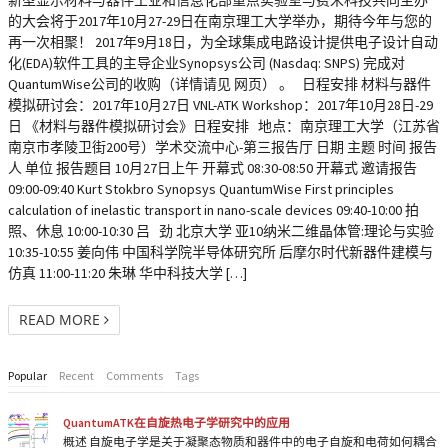
新型显示材料与器件工业和信息化部重点实验室与费米科技共同主办
的大会将于2017年10月27-29日在南京理工大学举办，期待今年与您的
再一次相聚！ 2017年9月18日，为全球集成电路设计提供电子设计自动
化(EDA)软件工具的主导企业Synopsys公司 (Nasdaq: SNPS) 完成对
QuantumWise公司的收购（详情请见 网页） 。 日程安排 材料与器件
模拟研讨会：2017年10月27日 VNL-ATK Workshop：2017年10月28日-29
日 《材料与器件模拟研讨会》日程安排 地点：南京理工大学（江苏省
南京市孝陵卫街200号）学术交流中心-第三报告厅 日期 主题 时间 报告
人 单位 报告题目 10月27日上午 开幕式 08:30-08:50 开幕式 邀请报告
09:00-09:40 Kurt Stokbro Synopsys QuantumWise First principles
calculation of inelastic transport in nano-scale devices 09:40-10:00 拍
照、休息 10:00-10:30 吕 劲 北京大学 亚10纳米二维晶体管:理论与实验
10:35-10:55 姜向伟 中国科学院半导体研究所 后摩尔时代新器件建模与
仿真 11:00-11:20 朱琳 华中科技大学 […]
READ MORE
Popular
Recent
Comments
Tags
QuantumATK在自旋热电子学研究中的应用
概述 自旋电子学是关于凝聚态物质和器件中的电子自旋和电荷如何耦合