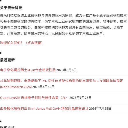
关于费米科技
费米科技以促进工业级模拟与仿真的应用为宗旨，致力于推广基于原子级别模拟技术
和基于图像模型的仿真技术，为学术和工业研究机构提供研发咨询、软件部署、技术
攻关等全方位的服务。费米科技提供的模拟方案具有面向应用、模型新颖、功能丰
富、计算高效、简单易用的特点，已经服务于众多的学术和工业用户。
欢迎加入我们！（点击链接）
最近更新
电子杂化调控稀土RE₂In合金相变性质
2026年8月6日
从单轴到双轴：电势驱动下 IrN₄ 活性位点配位构型的动态演变与 C-N 偶联前体锁定
(Nano Research 2026)
2026年7月30日
QuantumATK 低维电子材料与器件合集（九）
2026年7月25日
面外极化增强的亚 5 nm Janus MoSiGeN4 场效应晶体管设计
2026年7月25日