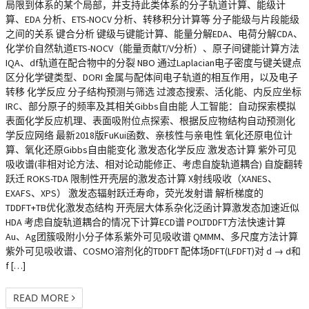
局限到体系的某个局部，并支持此类体系的分子轨道计算、能级计
算、EDA 分析、ETS-NOCV 分析、转移积分计算等 分子能级与片段能级
之间的关系 键合分析 键级与键能计算、能量分解EDA、电荷分解CDA、
化学价自然轨道ETS-NOCV（能量贡献T/V分析）、原子间键能计算方法
IQA、df轨道在配合物中的分裂 NBO 通过Laplacian电子密度与键关键点
区分化学键类型、DORI 金属与配体间电子轨道的相互作用，以及电子
转移 化学反应 分子结构预测与筛选 过渡态搜索、活化能、内反应坐标
IRC、部分原子的频率及其相关Gibbs自由能 人工智能：自动探索模拟
表面化学反应机理、表面吸附位点探索、根据反应物结构自动预测化
学反应网络 最新2018版FuKui函数、亲核性与亲电性 氧化还原电位计
算、氧化还原Gibbs自由能变化 激发态化学反应 激发态计算 紫外可见
吸收谱(非相对论方法、相对论动能修正、考虑自旋轨道耦合) 自旋翻转
跃迁 ROKS-TDA 限制性开壳层的激发态计算 X射线吸收（XANES、
EXAFS、XPS） 激发态辐射跃迁寿命，荧光发射谱 解析梯度的
TDDFT+TB优化激发态结构 开壳层大体系杂化泛函计算激发态加速近似
HDA 考虑自旋轨道耦合的情况下计算ECD谱 POLTDDFT方法快速计算
Au、Ag团簇吸附小分子体系紫外可见吸收谱 QMMM、多尺度方法计算
紫外可见吸收谱、COSMO溶剂化的TDDFT 配体场DFT(LFDFT)对 d → d和
f […]
READ MORE