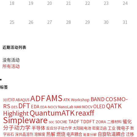
18
19
20
21
22
23
24
25
26
27
28
29
30
31
近期活动列表
没有活动
所有活动
标签
AMS
ADF
COSMO-
BAND
ATK Workshop
ABAQUS
3D打印
DFT
QATK
RS
OLED
EDA
NOCV
NanoLab
DES
EDA-NOCV
NMR
QuantumATK
reaxff
Highlight
Simpleware
TADF
TDDFT
催化
ZORA
SOCME
二维材料
SOC
分子动力学
半导体
微电子
工业
反应分子动力学
太阳能电池
密度泛函
数
热解
燃烧
自旋轨道耦合
电声耦合
迁移
字岩石
深共晶溶剂
溶解度
能量分解