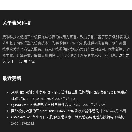
关于费米科技
费米科技以促进工业级模拟与仿真的应用为宗旨，致力于推广基于原子级别模拟技
术和基于图像模型的仿真技术，为学术和工业研究机构提供研发咨询、软件部署、
技术攻关等全方位的服务。费米科技提供的模拟方案具有面向应用、模型新颖、功
能丰富、计算高效、简单易用的特点，已经服务于众多的学术和工业用户。
欢迎加
入我们！（点击了解）
最近更新
从单轴到双轴：电势驱动下 IrN₄ 活性位点配位构型的动态演变与 C-N 偶联前
体锁定(Nano Research 2026)
2026年7月30日
QuantumATK 低维电子材料与器件合集（九）
2026年7月25日
面外极化增强的亚 5 nm Janus MoSiGeN4 场效应晶体管设计
2026年7月25日
Cl©Zn6O6−：首个平面六配位氯超卤素，兼具超强稳定性与独特电子结构
2026年7月23日