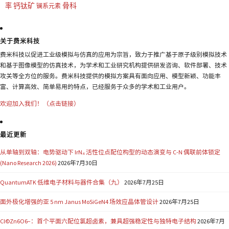
钙钛矿
骨科
率
镧系元素
关于费米科技
费米科技以促进工业级模拟与仿真的应用为宗旨，致力于推广基于原子级别模拟技术
和基于图像模型的仿真技术，为学术和工业研究机构提供研发咨询、软件部署、技术
攻关等全方位的服务。费米科技提供的模拟方案具有面向应用、模型新颖、功能丰
富、计算高效、简单易用的特点，已经服务于众多的学术和工业用户。
欢迎加入我们！（点击链接）
最近更新
从单轴到双轴：电势驱动下 IrN₄ 活性位点配位构型的动态演变与 C-N 偶联前体锁定
(Nano Research 2026)
2026年7月30日
QuantumATK 低维电子材料与器件合集（九）
2026年7月25日
面外极化增强的亚 5 nm Janus MoSiGeN4 场效应晶体管设计
2026年7月25日
Cl©Zn6O6−：首个平面六配位氯超卤素，兼具超强稳定性与独特电子结构
2026年7月