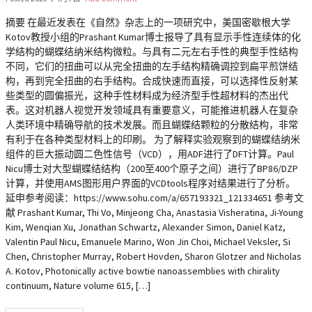
摘要 在最近发表在《自然》杂志上的一项研究中，美国密歇根大学
Kotov教授小组的Prashant Kumar博士报导了具有显示手性连续体的化
学结构的蝴蝶结纳米结构微粒。与具有二元左右手性的典型手性结构
不同，它们的扭曲可以从完全扭曲的左手结构精确调控到扁平煎饼结
构，再到完全扭曲的右手结构。合成快速而直接，可以选择性反射某
些类型的圆偏振光，这种手性材料成为经济型手性超材料的杰出代
表。这对机器人视觉开发领域具有重要意义，可能推进机器人在复杂
人类环境中精确导航的技术发展。而且蝴蝶结颗粒的分散结构，非常
有利于在各种类型材料上的印刷。 为了解释实验观察到的蝴蝶结纳米
组件的巨大振动圆二色性信号（VCD），用ADF进行了DFT计算。Paul
Nicu博士对大型蝴蝶结结构（200至400个原子之间）进行了BP86/DZP
计算，并使用AMS图形用户界面的VCDtools程序对结果进行了分析。
延申参考阅读：https://www.sohu.com/a/657193321_121334651 参考文
献 Prashant Kumar, Thi Vo, Minjeong Cha, Anastasia Visheratina, Ji-Young
Kim, Wenqian Xu, Jonathan Schwartz, Alexander Simon, Daniel Katz,
Valentin Paul Nicu, Emanuele Marino, Won Jin Choi, Michael Veksler, Si
Chen, Christopher Murray, Robert Hovden, Sharon Glotzer and Nicholas
A. Kotov, Photonically active bowtie nanoassemblies with chirality
continuum, Nature volume 615, […]