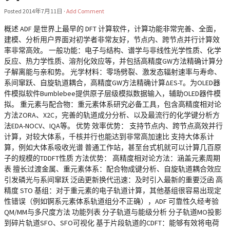
Posted
2014年7月11日
·
Add Comment
概述 ADF 是世界上最早的 DFT 计算软件，计算功能非常完善、全面，
建模、分析用户界面对初学者非常友好，节点内、跨节点并行计算效
率非常高效。 一般功能：电子与结构、谱学与非线性光学性质、化学
反应、热力学性质、溶剂化效应等，并包括高精度GW方法精确计算分
子解离能与亲和势。 光学材料：零场劈裂、激发态辐射速率与寿命、
系间窜跃、自旋轨道耦合，高精度GW方法精确计算ΔES-T。为OLED器
件模拟软件Bumblebee提供原子层级模拟数据输入，辅助OLED器件模
拟。 重元素与配合物：重元素体系研究必备工具，包含高精度相对论
方法ZORA、X2C，完善的轨道成分分析、以及最流行的化学键分析方
法EDA-NOCV、IQA等。 优势 效率优势： 支持节点内、跨节点高效并行
计算，对较大体系，千核并行也能达到非常高加速比 支持大体系计
算，例如大体系吸收光谱 普通工作站，甚至台式机就可以计算几百原
子的规模的TDDFT性质 方法优势： 高精度相对论方法：涵盖元素周期
表 擅长过渡金属、重元素体系：配合物成键分析、自旋轨道耦合效应
引发磷光与系间窜跃 泛函更新换代迅速：及时引入最新的重要泛函 高
精度 STO 基组：对于重元素的电子轨道计算，其他基组很容易出现定
性错误（例如锕系元素体系轨道组分不正确），ADF 可靠性久经考验
QM/MM与多尺度方法 功能列表 分子轨道与能级分析 分子轨道MO投影
到碎片轨道SFO、SFO可视化 基于片段轨道的CDFT：能够有效将电荷