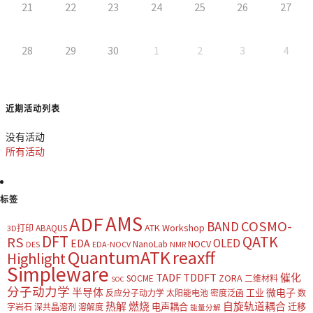
21
22
23
24
25
26
27
28
29
30
1
2
3
4
近期活动列表
没有活动
所有活动
标签
AMS
ADF
COSMO-
BAND
ATK Workshop
ABAQUS
3D打印
DFT
QATK
RS
OLED
EDA
NOCV
NanoLab
DES
EDA-NOCV
NMR
QuantumATK
reaxff
Highlight
Simpleware
TADF
TDDFT
催化
ZORA
SOCME
二维材料
SOC
分子动力学
半导体
微电子
工业
反应分子动力学
太阳能电池
密度泛函
数
热解
燃烧
自旋轨道耦合
电声耦合
迁移
字岩石
深共晶溶剂
溶解度
能量分解