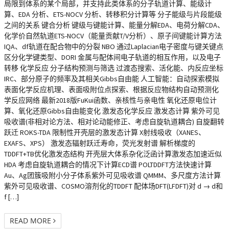
局限到体系的某个局部，并支持此类体系的分子轨道计算、能级计
算、EDA 分析、ETS-NOCV 分析、转移积分计算等 分子能级与片段能级
之间的关系 键合分析 键级与键能计算、能量分解EDA、电荷分解CDA、
化学价自然轨道ETS-NOCV（能量贡献T/V分析）、原子间键能计算方法
IQA、df轨道在配合物中的分裂 NBO 通过Laplacian电子密度与键关键点
区分化学键类型、DORI 金属与配体间电子轨道的相互作用，以及电子
转移 化学反应 分子结构预测与筛选 过渡态搜索、活化能、内反应坐标
IRC、部分原子的频率及其相关Gibbs自由能 人工智能：自动探索模拟
表面化学反应机理、表面吸附位点探索、根据反应物结构自动预测化
学反应网络 最新2018版FuKui函数、亲核性与亲电性 氧化还原电位计
算、氧化还原Gibbs自由能变化 激发态化学反应 激发态计算 紫外可见
吸收谱(非相对论方法、相对论动能修正、考虑自旋轨道耦合) 自旋翻转
跃迁 ROKS-TDA 限制性开壳层的激发态计算 X射线吸收（XANES、
EXAFS、XPS） 激发态辐射跃迁寿命，荧光发射谱 解析梯度的
TDDFT+TB优化激发态结构 开壳层大体系杂化泛函计算激发态加速近似
HDA 考虑自旋轨道耦合的情况下计算ECD谱 POLTDDFT方法快速计算
Au、Ag团簇吸附小分子体系紫外可见吸收谱 QMMM、多尺度方法计算
紫外可见吸收谱、COSMO溶剂化的TDDFT 配体场DFT(LFDFT)对 d → d和
f […]
READ MORE