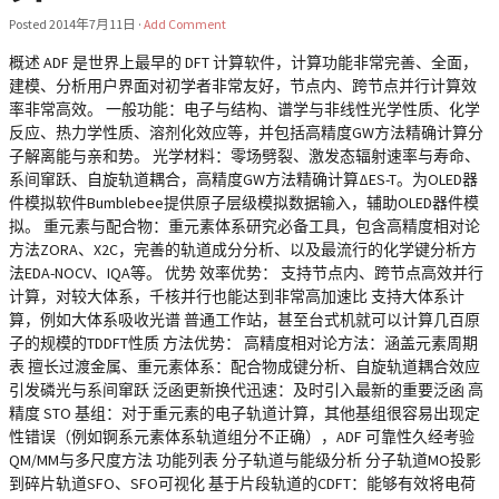
Posted
2014年7月11日
·
Add Comment
概述 ADF 是世界上最早的 DFT 计算软件，计算功能非常完善、全面，
建模、分析用户界面对初学者非常友好，节点内、跨节点并行计算效
率非常高效。 一般功能：电子与结构、谱学与非线性光学性质、化学
反应、热力学性质、溶剂化效应等，并包括高精度GW方法精确计算分
子解离能与亲和势。 光学材料：零场劈裂、激发态辐射速率与寿命、
系间窜跃、自旋轨道耦合，高精度GW方法精确计算ΔES-T。为OLED器
件模拟软件Bumblebee提供原子层级模拟数据输入，辅助OLED器件模
拟。 重元素与配合物：重元素体系研究必备工具，包含高精度相对论
方法ZORA、X2C，完善的轨道成分分析、以及最流行的化学键分析方
法EDA-NOCV、IQA等。 优势 效率优势： 支持节点内、跨节点高效并行
计算，对较大体系，千核并行也能达到非常高加速比 支持大体系计
算，例如大体系吸收光谱 普通工作站，甚至台式机就可以计算几百原
子的规模的TDDFT性质 方法优势： 高精度相对论方法：涵盖元素周期
表 擅长过渡金属、重元素体系：配合物成键分析、自旋轨道耦合效应
引发磷光与系间窜跃 泛函更新换代迅速：及时引入最新的重要泛函 高
精度 STO 基组：对于重元素的电子轨道计算，其他基组很容易出现定
性错误（例如锕系元素体系轨道组分不正确），ADF 可靠性久经考验
QM/MM与多尺度方法 功能列表 分子轨道与能级分析 分子轨道MO投影
到碎片轨道SFO、SFO可视化 基于片段轨道的CDFT：能够有效将电荷