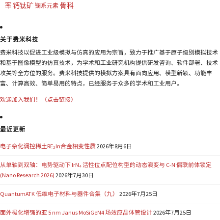
钙钛矿
骨科
率
镧系元素
关于费米科技
费米科技以促进工业级模拟与仿真的应用为宗旨，致力于推广基于原子级别模拟技术
和基于图像模型的仿真技术，为学术和工业研究机构提供研发咨询、软件部署、技术
攻关等全方位的服务。费米科技提供的模拟方案具有面向应用、模型新颖、功能丰
富、计算高效、简单易用的特点，已经服务于众多的学术和工业用户。
欢迎加入我们！（点击链接）
最近更新
电子杂化调控稀土RE₂In合金相变性质
2026年8月6日
从单轴到双轴：电势驱动下 IrN₄ 活性位点配位构型的动态演变与 C-N 偶联前体锁定
(Nano Research 2026)
2026年7月30日
QuantumATK 低维电子材料与器件合集（九）
2026年7月25日
面外极化增强的亚 5 nm Janus MoSiGeN4 场效应晶体管设计
2026年7月25日