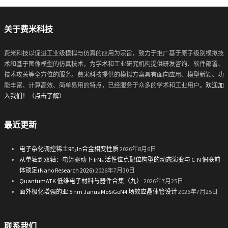
关于费米科技
费米科技以促进工业级模拟与仿真的应用为宗旨，致力于推广基于原子级别模拟技
术和基于图像模型的仿真技术，为学术和工业研究机构提供研发咨询、软件部署、
技术攻关等全方位的服务。费米科技提供的模拟方案具有面向应用、模型新颖、功
能丰富、计算高效、简单易用的特点，已经服务于众多的学术和工业用户。
欢迎加
入我们！（点击了解）
最近更新
电子杂化调控稀土RE₂In合金相变性质
2026年8月6日
从单轴到双轴：电势驱动下 IrN₄ 活性位点配位构型的动态演变与 C-N 偶联前
体锁定(Nano Research 2026)
2026年7月30日
QuantumATK 低维电子材料与器件合集（九）
2026年7月25日
面外极化增强的亚 5 nm Janus MoSiGeN4 场效应晶体管设计
2026年7月25日
联系我们