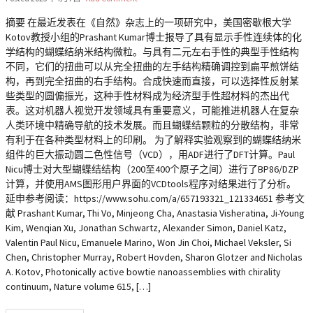
摘要 在最近发表在《自然》杂志上的一项研究中，美国密歇根大学
Kotov教授小组的Prashant Kumar博士报导了具有显示手性连续体的化
学结构的蝴蝶结纳米结构微粒。与具有二元左右手性的典型手性结构
不同，它们的扭曲可以从完全扭曲的左手结构精确调控到扁平煎饼结
构，再到完全扭曲的右手结构。合成快速而直接，可以选择性反射某
些类型的圆偏振光，这种手性材料成为经济型手性超材料的杰出代
表。这对机器人视觉开发领域具有重要意义，可能推进机器人在复杂
人类环境中精确导航的技术发展。而且蝴蝶结颗粒的分散结构，非常
有利于在各种类型材料上的印刷。 为了解释实验观察到的蝴蝶结纳米
组件的巨大振动圆二色性信号（VCD），用ADF进行了DFT计算。Paul
Nicu博士对大型蝴蝶结结构（200至400个原子之间）进行了BP86/DZP
计算，并使用AMS图形用户界面的VCDtools程序对结果进行了分析。
延申参考阅读：https://www.sohu.com/a/657193321_121334651 参考文
献 Prashant Kumar, Thi Vo, Minjeong Cha, Anastasia Visheratina, Ji-Young
Kim, Wenqian Xu, Jonathan Schwartz, Alexander Simon, Daniel Katz,
Valentin Paul Nicu, Emanuele Marino, Won Jin Choi, Michael Veksler, Si
Chen, Christopher Murray, Robert Hovden, Sharon Glotzer and Nicholas
A. Kotov, Photonically active bowtie nanoassemblies with chirality
continuum, Nature volume 615, […]