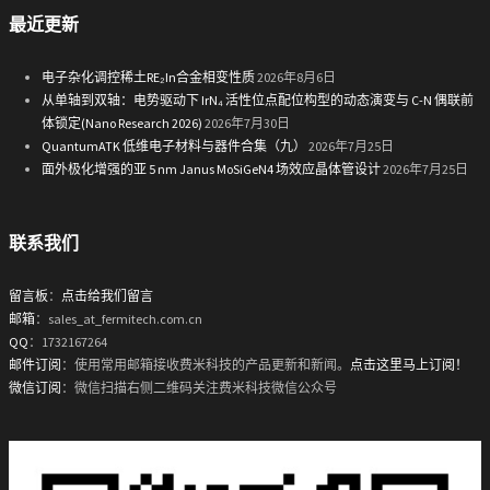
最近更新
电子杂化调控稀土RE₂In合金相变性质
2026年8月6日
从单轴到双轴：电势驱动下 IrN₄ 活性位点配位构型的动态演变与 C-N 偶联前
体锁定(Nano Research 2026)
2026年7月30日
QuantumATK 低维电子材料与器件合集（九）
2026年7月25日
面外极化增强的亚 5 nm Janus MoSiGeN4 场效应晶体管设计
2026年7月25日
联系我们
留言板
：
点击给我们留言
邮箱
：sales_at_fermitech.com.cn
QQ
：1732167264
邮件订阅
：使用常用邮箱接收费米科技的产品更新和新闻。
点击这里马上订阅！
微信订阅
：微信扫描右侧二维码关注费米科技微信公众号