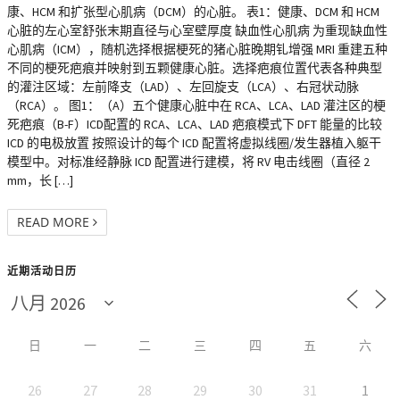
康、HCM 和扩张型心肌病（DCM）的心脏。 表1：健康、DCM 和 HCM
心脏的左心室舒张末期直径与心室壁厚度 缺血性心肌病 为重现缺血性
心肌病（ICM），随机选择根据梗死的猪心脏晚期钆增强 MRI 重建五种
不同的梗死疤痕并映射到五颗健康心脏。选择疤痕位置代表各种典型
的灌注区域：左前降支（LAD）、左回旋支（LCA）、右冠状动脉
（RCA）。 图1：（A）五个健康心脏中在 RCA、LCA、LAD 灌注区的梗
死疤痕（B-F）ICD配置的 RCA、LCA、LAD 疤痕模式下 DFT 能量的比较
ICD 的电极放置 按照设计的每个 ICD 配置将虚拟线圈/发生器植入躯干
模型中。对标准经静脉 ICD 配置进行建模，将 RV 电击线圈（直径 2
mm，长 […]
READ MORE
近期活动日历
日
一
二
三
四
五
六
26
27
28
29
30
31
1