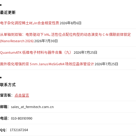
最近更新
电子杂化调控稀土RE₂In合金相变性质
2026年8月6日
从单轴到双轴：电势驱动下 IrN₄ 活性位点配位构型的动态演变与 C-N 偶联前体锁定
(Nano Research 2026)
2026年7月30日
QuantumATK 低维电子材料与器件合集（九）
2026年7月25日
面外极化增强的亚 5 nm Janus MoSiGeN4 场效应晶体管设计
2026年7月25日
联系方式
留言板
：
点击留言
邮箱
：sales_at_fermitech.com.cn
电话
：010-80393990
QQ
： 1732167264