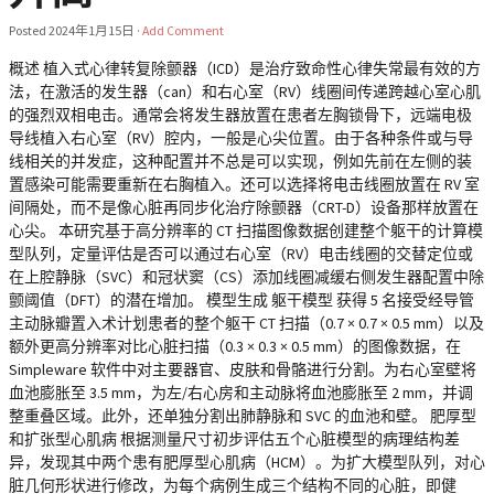
Posted
2024年1月15日
·
Add Comment
概述 植入式心律转复除颤器（ICD）是治疗致命性心律失常最有效的方
法，在激活的发生器（can）和右心室（RV）线圈间传递跨越心室心肌
的强烈双相电击。通常会将发生器放置在患者左胸锁骨下，远端电极
导线植入右心室（RV）腔内，一般是心尖位置。由于各种条件或与导
线相关的并发症，这种配置并不总是可以实现，例如先前在左侧的装
置感染可能需要重新在右胸植入。还可以选择将电击线圈放置在 RV 室
间隔处，而不是像心脏再同步化治疗除颤器（CRT-D）设备那样放置在
心尖。 本研究基于高分辨率的 CT 扫描图像数据创建整个躯干的计算模
型队列，定量评估是否可以通过右心室（RV）电击线圈的交替定位或
在上腔静脉（SVC）和冠状窦（CS）添加线圈减缓右侧发生器配置中除
颤阈值（DFT）的潜在增加。 模型生成 躯干模型 获得 5 名接受经导管
主动脉瓣置入术计划患者的整个躯干 CT 扫描（0.7 × 0.7 × 0.5 mm）以及
额外更高分辨率对比心脏扫描（0.3 × 0.3 × 0.5 mm）的图像数据，在
Simpleware 软件中对主要器官、皮肤和骨骼进行分割。为右心室壁将
血池膨胀至 3.5 mm，为左/右心房和主动脉将血池膨胀至 2 mm，并调
整重叠区域。此外，还单独分割出肺静脉和 SVC 的血池和壁。 肥厚型
和扩张型心肌病 根据测量尺寸初步评估五个心脏模型的病理结构差
异，发现其中两个患有肥厚型心肌病（HCM）。为扩大模型队列，对心
脏几何形状进行修改，为每个病例生成三个结构不同的心脏，即健