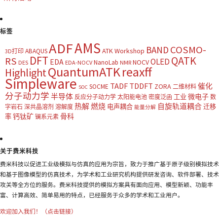
标签
AMS
ADF
COSMO-
BAND
ATK Workshop
ABAQUS
3D打印
DFT
QATK
RS
OLED
EDA
NOCV
NanoLab
DES
EDA-NOCV
NMR
QuantumATK
reaxff
Highlight
Simpleware
TADF
TDDFT
催化
ZORA
SOCME
二维材料
SOC
分子动力学
半导体
微电子
工业
反应分子动力学
太阳能电池
密度泛函
数
热解
燃烧
自旋轨道耦合
电声耦合
迁移
字岩石
深共晶溶剂
溶解度
能量分解
钙钛矿
骨科
率
镧系元素
关于费米科技
费米科技以促进工业级模拟与仿真的应用为宗旨，致力于推广基于原子级别模拟技术
和基于图像模型的仿真技术，为学术和工业研究机构提供研发咨询、软件部署、技术
攻关等全方位的服务。费米科技提供的模拟方案具有面向应用、模型新颖、功能丰
富、计算高效、简单易用的特点，已经服务于众多的学术和工业用户。
欢迎加入我们！（点击链接）