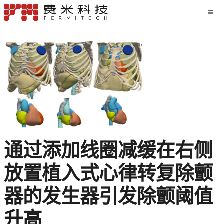
通过添加线圈减缓在右侧
放置植入式心律转复除颤
器的发生器引发除颤阈值
升高