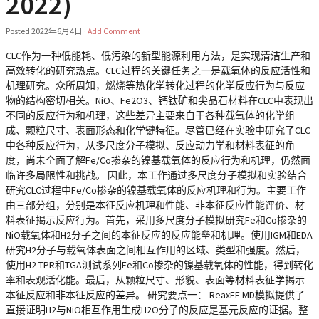
2022)
Posted
2022年6月4日
·
Add Comment
CLC作为一种低能耗、低污染的新型能源利用方法，是实现清洁生产和
高效转化的研究热点。CLC过程的关键任务之一是载氧体的反应活性和
机理研究。众所周知，燃烧等热化学转化过程的化学反应行为与反应
物的结构密切相关。NiO、Fe2O3、钙钛矿和尖晶石材料在CLC中表现出
不同的反应行为和机理，这些差异主要来自于各种载氧体的化学组
成、颗粒尺寸、表面形态和化学键特征。尽管已经在实验中研究了CLC
中各种反应行为，从多尺度分子模拟、反应动力学和材料表征的角
度，尚未全面了解Fe/Co掺杂的镍基载氧体的反应行为和机理，仍然面
临许多局限性和挑战。 因此，本工作通过多尺度分子模拟和实验结合
研究CLC过程中Fe/Co掺杂的镍基载氧体的反应机理和行为。主要工作
由三部分组，分别是本征反应机理和性能、非本征反应性能评价、材
料表征揭示反应行为。首先，采用多尺度分子模拟研究Fe和Co掺杂的
NiO载氧体和H2分子之间的本征反应的反应能垒和机理。使用IGM和EDA
研究H2分子与载氧体表面之间相互作用的区域、类型和强度。然后，
使用H2-TPR和TGA测试系列Fe和Co掺杂的镍基载氧体的性能，得到转化
率和表观活化能。最后，从颗粒尺寸、形貌、表面等材料表征学揭示
本征反应和非本征反应的差异。 研究要点一： ReaxFF MD模拟提供了
直接证明H2与NiO相互作用生成H2O分子的反应是基元反应的证据。整