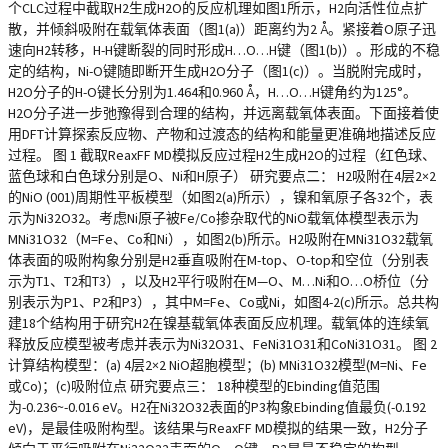
个CLC过程中截取H2生成H2O的反应机理如图1所示，H2向活性位点扩
散，并倾斜吸附在载氧体表面（图1(a)）距离约为2 Å。紧接着O原子迅
速向H2转移，H-H键断裂的同时形成H…O…H键（图1(b)）。形成的不稳
定的结构，Ni-O键随即断开生成H2O分子（图1(c)）。当脱附完成时，
H2O分子的H-O键长分别为1.464和0.960 Å，H…O…H键角约为125°。
H2O分子进一步弛豫得到合理的结构，并远离载氧体表面。下面接着使
用DFT计算探索反应物、产物和过渡态的结构和能量更准确地描述反应
过程。 图 1 截取ReaxFF MD模拟反应过程H2生成H2O的过程（红色球、
蓝色球和白色球分别是O、Ni和H原子） 研究要点二： H2吸附在4层2×2
的NiO (001)周期性平板模型（如图2(a)所示），镍和氧原子各32个，表
示为Ni32O32。考虑Ni原子被Fe/Co掺杂取代的NiO载氧体模型表示为
MNi31O32（M=Fe、Co和Ni），如图2(b)所示。H2吸附在MNi31O32载氧
体表面的吸附构象分别是H2垂直吸附在M-top、O-top和空位（分别表
示为T1、T2和T3），以及H2平行吸附在M—O、M…Ni和O…O桥位（分
别表示为P1、P2和P3），其中M=Fe、Co或Ni，如图4-2(c)所示。总共构
建18个结构用于研究H2在镍基载氧体表面反应机理。载氧体的连续氧
释放反应模型被考虑并表示为Ni32O31、FeNi31O31和CoNi31O31。 图 2
计算结构模型：(a) 4层2×2 NiO超胞模型；(b) MNi31O32模型(M=Ni、Fe
或Co)；(c)吸附位点 研究要点三： 18种模型的Ebinding值范围
为-0.236~-0.016 eV。H2在Ni32O32表面的P3构象Ebinding值最负(-0.192
eV)，是最佳吸附构型。该结果与ReaxFF MD模拟的结果一致，H2分子