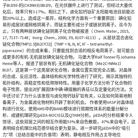
子Bi2I93-的(CH3NH3)3Bi2I9，在光伏器件上进行了测试，但经过大量优
化后，效率只有3.17%。相比之下，卤化铅钙钛矿太阳能电池目前能达
到20%以上。造成这一差异，结构化学方面有一个重要原因：碘化铅
易形成层状或网格阴离子，而铋主要形成分子或链状阴离子。迄今为
止，只有两种层状碘化铋阴离子化合物被报道（ Chem. Mater., 2015,
27, 7137–7148；Inorg. Chem., 2000, 39, 6107–6113）。从层状混合卤化
铋化合物(TMP)1.5[Bi2I7Cl2]（TMP = N, N, N’, N’ – tetramethyl-
piperazine）的合成来看，只要能找到合适的相反电荷离子，就可能合
成更多的有机-无机层状碘化铋化合物。 马堡大学Ralf Tonner与Johanna
Heine等人，报道了层状有机- 无机碘化铋化合物（Me2C=NMe2）
Bi2I7，这是第一个这类层状化合物，金属位置实现完全占据。对晶体
的合成、反应活性、晶体结构和光学特性进行了研究，揭示其独特的
拓扑结构，高稳定性和低带隙特性。用量子化学方法分析了化合物的
电子性质，提出对扩展固体中碘-碘接触的表征以及定量化的方法。文
中还讨论了为什么该发现与卤化物钙钛矿铅有关，以及如何简易地制
备离子，为金属卤化物材料开辟了新的机会。 作者使用VASP对晶体结
构进行优化，使用AMS中的BAND模块进行周期性体系的能量分解分
析、成键机理研究(pEDA-NOCV)以及QTAIM分析。pEDA的分析结果令人
惊讶，这些双层之间的相互作用能53%来自色散能，47%来自电子，这
表明结合机理比纯范德华结合更为复杂。进一步研究pEDA中的“吸引
力”项（总结合能中的负值项）表明，静电相互作用占主导地位