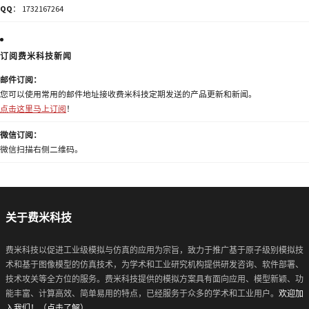
QQ
： 1732167264
订阅费米科技新闻
邮件订阅：
您可以使用常用的邮件地址接收费米科技定期发送的产品更新和新闻。
点击这里马上订阅
！
微信订阅：
微信扫描右侧二维码。
关于费米科技
费米科技以促进工业级模拟与仿真的应用为宗旨，致力于推广基于原子级别模拟技
术和基于图像模型的仿真技术，为学术和工业研究机构提供研发咨询、软件部署、
技术攻关等全方位的服务。费米科技提供的模拟方案具有面向应用、模型新颖、功
能丰富、计算高效、简单易用的特点，已经服务于众多的学术和工业用户。
欢迎加
入我们！（点击了解）