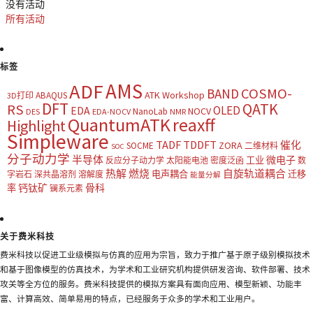
没有活动
所有活动
标签
AMS
ADF
COSMO-
BAND
ATK Workshop
ABAQUS
3D打印
DFT
QATK
RS
OLED
EDA
NOCV
NanoLab
DES
EDA-NOCV
NMR
QuantumATK
reaxff
Highlight
Simpleware
TADF
TDDFT
催化
ZORA
SOCME
二维材料
SOC
分子动力学
半导体
微电子
工业
反应分子动力学
太阳能电池
密度泛函
数
热解
燃烧
自旋轨道耦合
电声耦合
迁移
字岩石
深共晶溶剂
溶解度
能量分解
钙钛矿
骨科
率
镧系元素
关于费米科技
费米科技以促进工业级模拟与仿真的应用为宗旨，致力于推广基于原子级别模拟技术
和基于图像模型的仿真技术，为学术和工业研究机构提供研发咨询、软件部署、技术
攻关等全方位的服务。费米科技提供的模拟方案具有面向应用、模型新颖、功能丰
富、计算高效、简单易用的特点，已经服务于众多的学术和工业用户。