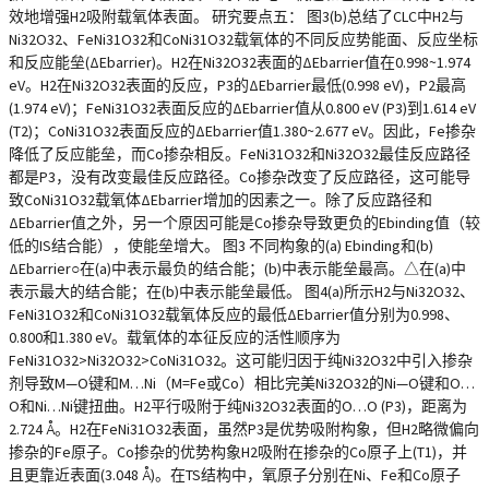
效地增强H2吸附载氧体表面。 研究要点五： 图3(b)总结了CLC中H2与
Ni32O32、FeNi31O32和CoNi31O32载氧体的不同反应势能面、反应坐标
和反应能垒(ΔEbarrier)。H2在Ni32O32表面的ΔEbarrier值在0.998~1.974
eV。H2在Ni32O32表面的反应，P3的ΔEbarrier最低(0.998 eV)，P2最高
(1.974 eV)；FeNi31O32表面反应的ΔEbarrier值从0.800 eV (P3)到1.614 eV
(T2)；CoNi31O32表面反应的ΔEbarrier值1.380~2.677 eV。因此，Fe掺杂
降低了反应能垒，而Co掺杂相反。FeNi31O32和Ni32O32最佳反应路径
都是P3，没有改变最佳反应路径。Co掺杂改变了反应路径，这可能导
致CoNi31O32载氧体ΔEbarrier增加的因素之一。除了反应路径和
ΔEbarrier值之外，另一个原因可能是Co掺杂导致更负的Ebinding值（较
低的IS结合能），使能垒增大。 图3 不同构象的(a) Ebinding和(b)
ΔEbarrier○在(a)中表示最负的结合能；(b)中表示能垒最高。△在(a)中
表示最大的结合能；在(b)中表示能垒最低。 图4(a)所示H2与Ni32O32、
FeNi31O32和CoNi31O32载氧体反应的最低ΔEbarrier值分别为0.998、
0.800和1.380 eV。载氧体的本征反应的活性顺序为
FeNi31O32>Ni32O32>CoNi31O32。这可能归因于纯Ni32O32中引入掺杂
剂导致M—O键和M…Ni（M=Fe或Co）相比完美Ni32O32的Ni—O键和O…
O和Ni…Ni键扭曲。H2平行吸附于纯Ni32O32表面的O…O (P3)，距离为
2.724 Å。H2在FeNi31O32表面，虽然P3是优势吸附构象，但H2略微偏向
掺杂的Fe原子。Co掺杂的优势构象H2吸附在掺杂的Co原子上(T1)，并
且更靠近表面(3.048 Å)。在TS结构中，氧原子分别在Ni、Fe和Co原子