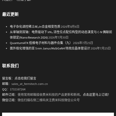
最近更新
电子杂化调控稀土RE₂In合金相变性质
2026年8月6日
从单轴到双轴：电势驱动下 IrN₄ 活性位点配位构型的动态演变与 C-N 偶联前
体锁定(Nano Research 2026)
2026年7月30日
QuantumATK 低维电子材料与器件合集（九）
2026年7月25日
面外极化增强的亚 5 nm Janus MoSiGeN4 场效应晶体管设计
2026年7月25日
联系我们
留言板
：
点击给我们留言
邮箱
：sales_at_fermitech.com.cn
QQ
：1732167264
邮件订阅
：使用常用邮箱接收费米科技的产品更新和新闻。
点击这里马上订阅！
微信订阅
：微信扫描右侧二维码关注费米科技微信公众号