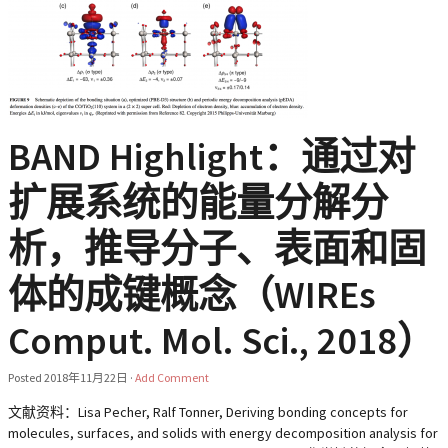
BAND Highlight：通过对
扩展系统的能量分解分
析，推导分子、表面和固
体的成键概念（WIREs
Comput. Mol. Sci., 2018）
Posted
2018年11月22日
·
Add Comment
文献资料：Lisa Pecher, Ralf Tonner, Deriving bonding concepts for
molecules, surfaces, and solids with energy decomposition analysis for