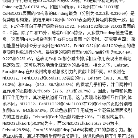
倾向于平行吸附在Ni32O32表面的O…O键。P2是最不稳定的构型，
Ebinding值为-0.0761 eV。如图3(a)所示，H2吸附在FeNi31O32和
CoNi31O32表面的P3构象的Ebinding最负（分别为-0.212和-0.236 eV）是
优势吸附构象。该结果与H2吸附Ni32O32表面的优势吸附构象一致。因
此，H2分子倾向于平行吸附在Ni32O32、FeNi31O32和CoNi31O32表面的
O…O键。除了T1和T3外，随着Fe和Co掺杂，大多数Ebinding值变得更
负，这表明Fe/Co掺杂有利于H2在OCs表面上的吸附。 研究要点四： 采
用能量分解对H2分子吸附在Ni32O32、FeNi31O32和CoNi31O32表面的稳
定吸附构象进行分析。最稳定的吸附模型(P3)的EPauli分别为0.264 eV、
0.227和0.251 eV，这表明Fe和Co掺杂减少排斥相互作用表现出显著地
稳定效应，这可以有效地活化载氧体的晶格氧。相比之下，Eelstat、
Eorb和Edisp在P3吸附构象对总吸引力的贡献比例不同。H2吸附在
Ni32O32、FeNi31O32和CoNi31O32表面的P3，Eelstat（38.1、36.1和
38.0%）和Edisp（34.3、36.7和35.3%）的贡献几乎相等，并且两种相
互作用的贡献都大于Eorb（27.6、27.2和26.7%）。因此，静电和色散
相互作用为主，其次是轨道相互作用。这与表现出较弱相互作用的体
系不同。Ni32O32、FeNi31O32和CoNi31O32在T2的Edisp的贡献分别增
加到65.9、64.9和67.8%，因此色散相互作用成为三个载氧体表面吸引
力的主要贡献，Eelstat和Eorb的贡献均低于20%。T1吸附构型中，
Ni32O32以Eorb(50.3%)为主，而CoNi31O32以Edisp(53.2%)为主。
Eelstat(29.5%)、Eorb(35.9%)和Edisp(34.6%)构成了T3的总吸引力。根
据EDA结果，通过不同吸附模型调节静电、轨道和色散相互作用可以有