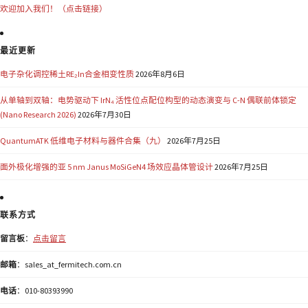
欢迎加入我们！（点击链接）
最近更新
电子杂化调控稀土RE₂In合金相变性质
2026年8月6日
从单轴到双轴：电势驱动下 IrN₄ 活性位点配位构型的动态演变与 C-N 偶联前体锁定
(Nano Research 2026)
2026年7月30日
QuantumATK 低维电子材料与器件合集（九）
2026年7月25日
面外极化增强的亚 5 nm Janus MoSiGeN4 场效应晶体管设计
2026年7月25日
联系方式
留言板
：
点击留言
邮箱
：sales_at_fermitech.com.cn
电话
：010-80393990