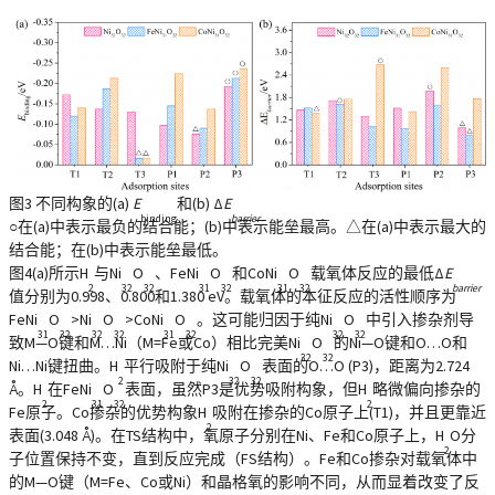
图3 不同构象的(a)
E
和(b) Δ
E
binding
barrier
○在(a)中表示最负的结合能；(b)中表示能垒最高。△在(a)中表示最大的
结合能；在(b)中表示能垒最低。
图4(a)所示H
与Ni
O
、FeNi
O
和CoNi
O
载氧体反应的最低Δ
E
2
32
32
31
32
31
32
barrier
值分别为0.998、0.800和1.380 eV。载氧体的本征反应的活性顺序为
FeNi
O
>Ni
O
>CoNi
O
。这可能归因于纯Ni
O
中引入掺杂剂导
31
32
32
32
31
32
32
32
致M—O键和M…Ni（M=Fe或Co）相比完美Ni
O
的Ni—O键和O…O和
32
32
Ni…Ni键扭曲。H
平行吸附于纯Ni
O
表面的O…O (P3)，距离为2.724
2
32
32
Å。H
在FeNi
O
表面，虽然P3是优势吸附构象，但H
略微偏向掺杂的
2
31
32
2
Fe原子。Co掺杂的优势构象H
吸附在掺杂的Co原子上(T1)，并且更靠近
2
表面(3.048 Å)。在TS结构中，氧原子分别在Ni、Fe和Co原子上，H
O分
2
子位置保持不变，直到反应完成（FS结构）。Fe和Co掺杂对载氧体中
的M—O键（M=Fe、Co或Ni）和晶格氧的影响不同，从而显着改变了反