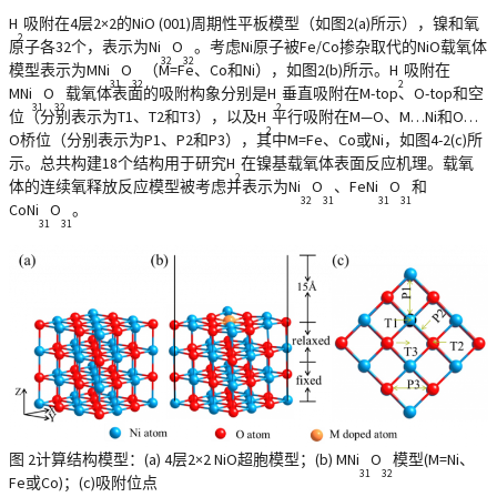
H
吸附在4层2×2的NiO (001)周期性平板模型（如图2(a)所示），镍和氧
2
原子各32个，表示为Ni
O
。考虑Ni原子被Fe/Co掺杂取代的NiO载氧体
32
32
模型表示为MNi
O
（M=Fe、Co和Ni），如图2(b)所示。H
吸附在
31
32
2
MNi
O
载氧体表面的吸附构象分别是H
垂直吸附在M-top、O-top和空
31
32
2
位（分别表示为T1、T2和T3），以及H
平行吸附在M—O、M…Ni和O…
2
O桥位（分别表示为P1、P2和P3），其中M=Fe、Co或Ni，如图4-2(c)所
示。总共构建18个结构用于研究H
在镍基载氧体表面反应机理。载氧
2
体的连续氧释放反应模型被考虑并表示为Ni
O
、FeNi
O
和
32
31
31
31
CoNi
O
。
31
31
图 2计算结构模型：(a) 4层2×2 NiO超胞模型；(b) MNi
O
模型(M=Ni、
31
32
Fe或Co)；(c)吸附位点