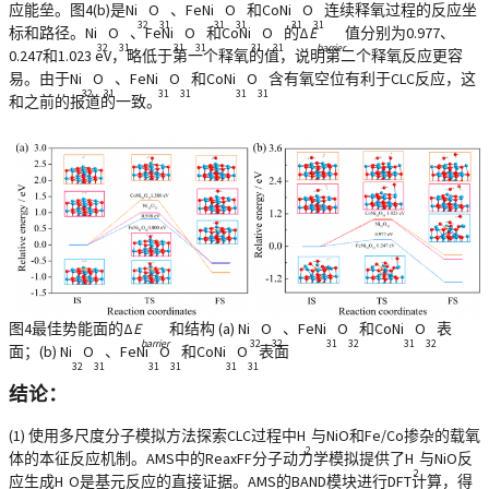
应能垒。图4(b)是Ni
O
、FeNi
O
和CoNi
O
连续释氧过程的反应坐
32
31
31
31
31
31
标和路径。Ni
O
、FeNi
O
和CoNi
O
的Δ
E
值分别为0.977、
32
31
31
31
31
31
barrier
0.247和1.023 eV，略低于第一个释氧的值，说明第二个释氧反应更容
易。由于Ni
O
、FeNi
O
和CoNi
O
含有氧空位有利于CLC反应，这
32
31
31
31
31
31
和之前的报道的一致。
图4最佳势能面的Δ
E
和结构 (a) Ni
O
、FeNi
O
和CoNi
O
表
barrier
32
32
31
32
31
32
面；(b) Ni
O
、FeNi
O
和CoNi
O
表面
32
31
31
31
31
31
结论：
(1) 使用多尺度分子模拟方法探索CLC过程中H
与NiO和Fe/Co掺杂的载氧
2
体的本征反应机制。AMS中的ReaxFF分子动力学模拟提供了H
与NiO反
2
应生成H
O是基元反应的直接证据。AMS的BAND模块进行DFT计算，得