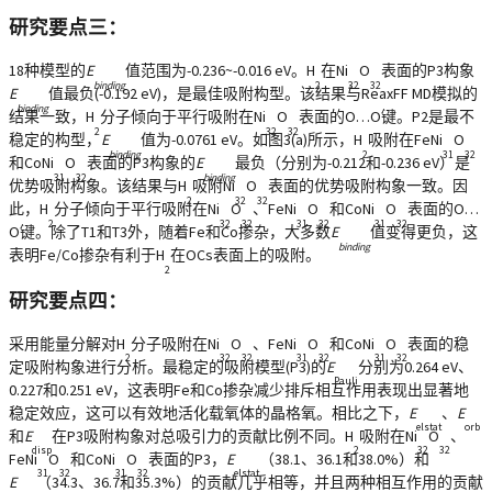
研究要点三：
18种模型的
E
值范围为-0.236~-0.016 eV。H
在Ni
O
表面的P3构象
binding
2
32
32
E
值最负(-0.192 eV)，是最佳吸附构型。该结果与ReaxFF MD模拟的
binding
结果一致，H
分子倾向于平行吸附在Ni
O
表面的O…O键。P2是最不
2
32
32
稳定的构型，
E
值为-0.0761 eV。如图3(a)所示，H
吸附在FeNi
O
binding
2
31
32
和CoNi
O
表面的P3构象的
E
最负（分别为-0.212和-0.236 eV）是
31
32
binding
优势吸附构象。该结果与H
吸附Ni
O
表面的优势吸附构象一致。因
2
32
32
此，H
分子倾向于平行吸附在Ni
O
、FeNi
O
和CoNi
O
表面的O…
2
32
32
31
32
31
32
O键。除了T1和T3外，随着Fe和Co掺杂，大多数
E
值变得更负，这
binding
表明Fe/Co掺杂有利于H
在OCs表面上的吸附。
2
研究要点四：
采用能量分解对H
分子吸附在Ni
O
、FeNi
O
和CoNi
O
表面的稳
2
32
32
31
32
31
32
定吸附构象进行分析。最稳定的吸附模型(P3)的
E
分别为0.264 eV、
Pauli
0.227和0.251 eV，这表明Fe和Co掺杂减少排斥相互作用表现出显著地
稳定效应，这可以有效地活化载氧体的晶格氧。相比之下，
E
、
E
elstat
orb
和
E
在P3吸附构象对总吸引力的贡献比例不同。H
吸附在Ni
O
、
disp
2
32
32
FeNi
O
和CoNi
O
表面的P3，
E
（38.1、36.1和38.0%）和
31
32
31
32
elstat
E
（34.3、36.7和35.3%）的贡献几乎相等，并且两种相互作用的贡献