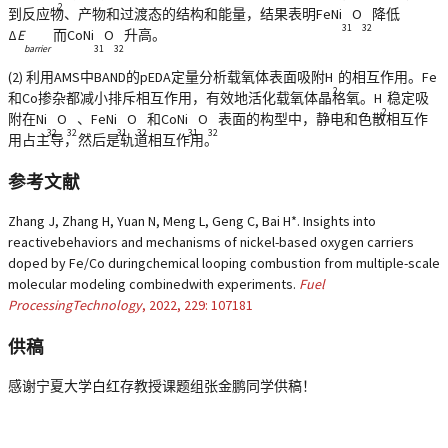
2
到反应物、产物和过渡态的结构和能量，结果表明FeNi
O
降低
31
32
Δ
E
而CoNi
O
升高。
barrier
31
32
(2) 利用AMS中BAND的pEDA定量分析载氧体表面吸附H
的相互作用。Fe
2
和Co掺杂都减小排斥相互作用，有效地活化载氧体晶格氧。H
稳定吸
2
附在Ni
O
、FeNi
O
和CoNi
O
表面的构型中，静电和色散相互作
32
32
31
32
31
32
用占主导，然后是轨道相互作用。
参考文献
Zhang J, Zhang H, Yuan N, Meng L, Geng C, Bai H*. Insights into
reactivebehaviors and mechanisms of nickel-based oxygen carriers
doped by Fe/Co duringchemical looping combustion from multiple-scale
molecular modeling combinedwith experiments.
Fuel
ProcessingTechnology
, 2022, 229: 107181
供稿
感谢宁夏大学白红存教授课题组张金鹏同学供稿！