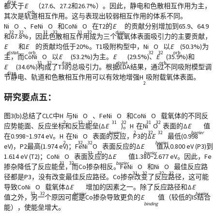
disp
都大于
E
（27.6、27.2和26.7%）。因此，静电和色散相互作用为主，
orb
其次是轨道相互作用。这与表现出较弱相互作用的体系不同。
Ni
O
、FeNi
O
和CoNi
O
在T2的
E
的贡献分别增加到65.9、64.9
32
32
31
32
31
32
disp
和67.8%，因此色散相互作用成为三个载氧体表面吸引力的主要贡献，
E
和
E
的贡献均低于20%。T1吸附构型中，Ni
O
以
E
(50.3%)为
elstat
orb
32
32
orb
主，而CoNi
O
以
E
(53.2%)为主。
E
(29.5%)、
E
(35.9%)和
31
32
disp
elstat
orb
E
(34.6%)构成了T3的总吸引力。根据EDA结果，通过不同吸附模型调
disp
节静电、轨道和色散相互作用可以有效地增强H
吸附载氧体表面。
2
研究要点五：
图3(b)总结了CLC中H
与Ni
O
、FeNi
O
和CoNi
O
载氧体的不同反
2
32
32
31
32
31
32
应势能面、反应坐标和反应能垒(Δ
E
)。H
在Ni
O
表面的Δ
E
值
barrier
2
32
32
barrier
在0.998~1.974 eV。H
在Ni
O
表面的反应，P3的Δ
E
最低(0.998
2
32
32
barrier
eV)，P2最高(1.974 eV)；FeNi
O
表面反应的Δ
E
值从0.800 eV (P3)到
31
32
barrier
1.614 eV (T2)；CoNi
O
表面反应的Δ
E
值1.380~2.677 eV。因此，Fe
31
32
barrier
掺杂降低了反应能垒，而Co掺杂相反。FeNi
O
和Ni
O
最佳反应路
31
32
32
32
径都是P3，没有改变最佳反应路径。Co掺杂改变了反应路径，这可能
导致CoNi
O
载氧体Δ
E
增加的因素之一。除了反应路径和Δ
E
31
32
barrier
barrier
值之外，另一个原因可能是Co掺杂导致更负的
E
值（较低的IS结合
binding
能），使能垒增大。