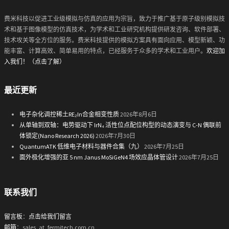
费米科技以促进工业级模拟与仿真的应用为宗旨，致力于推广基于原子级别模拟技
术和基于图像模型的仿真技术，为学术和工业研究机构提供研发咨询、软件部署、
技术攻关等全方位的服务。费米科技提供的模拟方案具有面向应用、模型新颖、功
能丰富、计算高效、简单易用的特点，已经服务于众多的学术和工业用户。
欢迎加
入我们！（点击了解）
最近更新
电子杂化调控稀土RE₂In合金相变性质
2026年8月6日
从单轴到双轴：电势驱动下 IrN₄ 活性位点配位构型的动态演变与 C-N 偶联前
体锁定(Nano Research 2026)
2026年7月30日
QuantumATK 低维电子材料与器件合集（九）
2026年7月25日
面外极化增强的亚 5 nm Janus MoSiGeN4 场效应晶体管设计
2026年7月25日
联系我们
留言板
：
点击给我们留言
邮箱
：sales_at_fermitech.com.cn