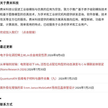
关于费米科技
费米科技以促进工业级模拟与仿真的应用为宗旨，致力于推广基于原子级别模拟技术
和基于图像模型的仿真技术，为学术和工业研究机构提供研发咨询、软件部署、技术
攻关等全方位的服务。费米科技提供的模拟方案具有面向应用、模型新颖、功能丰
富、计算高效、简单易用的特点，已经服务于众多的学术和工业用户。
欢迎加入我们！（点击链接）
最近更新
电子杂化调控稀土RE₂In合金相变性质
2026年8月6日
从单轴到双轴：电势驱动下 IrN₄ 活性位点配位构型的动态演变与 C-N 偶联前体锁定
(Nano Research 2026)
2026年7月30日
QuantumATK 低维电子材料与器件合集（九）
2026年7月25日
面外极化增强的亚 5 nm Janus MoSiGeN4 场效应晶体管设计
2026年7月25日
联系方式