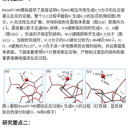
ReaxFF MD模拟提供了直接证明H
与NiO相互作用生成H
O分子的反应是
2
2
基元反应的证据。整个CLC过程中截取H
生成H
O的反应机理如图1所
2
2
示，H
向活性位点扩散，并倾斜吸附在载氧体表面（图1(a)）距离约为
2
2 Å。紧接着O原子迅速向H
转移，H-H键断裂的同时形成H…O…H键
2
（图1(b)）。形成的不稳定的结构，Ni-O键随即断开生成H
O分子（图
2
1(c)）。当脱附完成时，H
O分子的H-O键长分别为1.464和0.960 Å，H…
2
O…H键角约为125°。H
O分子进一步弛豫得到合理的结构，并远离载氧
2
体表面。下面接着使用DFT计算探索反应物、产物和过渡态的结构和能
量更准确地描述反应过程。
图 1 截取ReaxFF MD模拟反应过程H
生成H
O的过程（红色球、蓝色球
2
2
和白色球分别是O、Ni和H原子）
研究要点二：