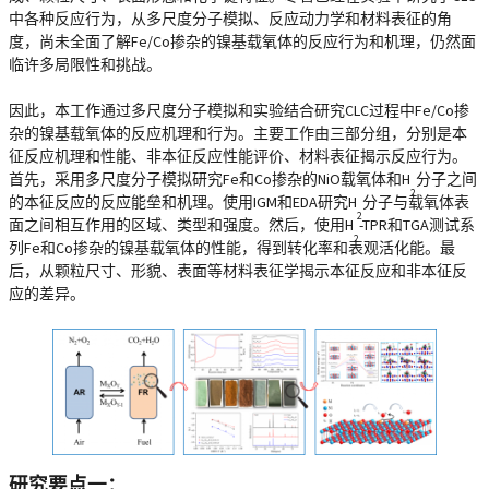
中各种反应行为，从多尺度分子模拟、反应动力学和材料表征的角
度，尚未全面了解Fe/Co掺杂的镍基载氧体的反应行为和机理，仍然面
临许多局限性和挑战。
因此，本工作通过多尺度分子模拟和实验结合研究CLC过程中Fe/Co掺
杂的镍基载氧体的反应机理和行为。主要工作由三部分组，分别是本
征反应机理和性能、非本征反应性能评价、材料表征揭示反应行为。
首先，采用多尺度分子模拟研究Fe和Co掺杂的NiO载氧体和H
分子之间
2
的本征反应的反应能垒和机理。使用IGM和EDA研究H
分子与载氧体表
2
面之间相互作用的区域、类型和强度。然后，使用H
-TPR和TGA测试系
2
列Fe和Co掺杂的镍基载氧体的性能，得到转化率和表观活化能。最
后，从颗粒尺寸、形貌、表面等材料表征学揭示本征反应和非本征反
应的差异。
研究要点一：