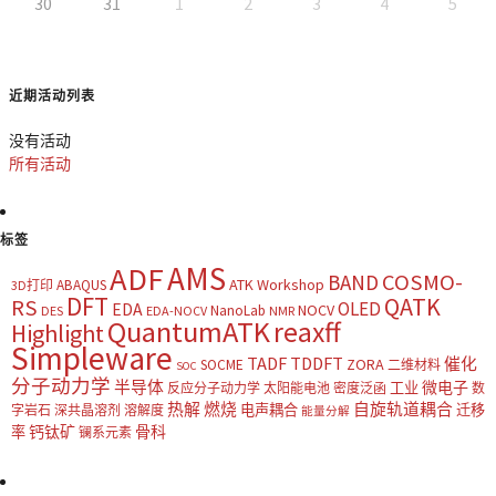
30
31
1
2
3
4
5
近期活动列表
没有活动
所有活动
标签
AMS
ADF
COSMO-
BAND
ATK Workshop
ABAQUS
3D打印
DFT
QATK
RS
OLED
EDA
NOCV
NanoLab
DES
EDA-NOCV
NMR
QuantumATK
reaxff
Highlight
Simpleware
TADF
TDDFT
催化
ZORA
SOCME
二维材料
SOC
分子动力学
半导体
微电子
工业
反应分子动力学
太阳能电池
密度泛函
数
热解
燃烧
自旋轨道耦合
电声耦合
迁移
字岩石
深共晶溶剂
溶解度
能量分解
钙钛矿
骨科
率
镧系元素