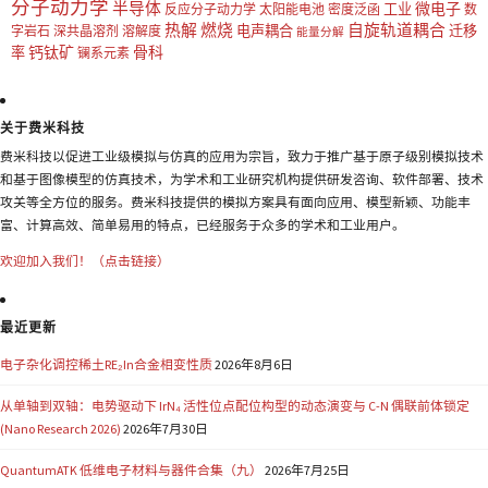
分子动力学
半导体
微电子
工业
反应分子动力学
太阳能电池
密度泛函
数
热解
燃烧
自旋轨道耦合
电声耦合
迁移
字岩石
深共晶溶剂
溶解度
能量分解
钙钛矿
骨科
率
镧系元素
关于费米科技
费米科技以促进工业级模拟与仿真的应用为宗旨，致力于推广基于原子级别模拟技术
和基于图像模型的仿真技术，为学术和工业研究机构提供研发咨询、软件部署、技术
攻关等全方位的服务。费米科技提供的模拟方案具有面向应用、模型新颖、功能丰
富、计算高效、简单易用的特点，已经服务于众多的学术和工业用户。
欢迎加入我们！（点击链接）
最近更新
电子杂化调控稀土RE₂In合金相变性质
2026年8月6日
从单轴到双轴：电势驱动下 IrN₄ 活性位点配位构型的动态演变与 C-N 偶联前体锁定
(Nano Research 2026)
2026年7月30日
QuantumATK 低维电子材料与器件合集（九）
2026年7月25日