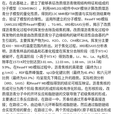
在。在此基础上，建立了能够表征改质煤沥青微观结构特征和组成的
分子模型（C93H59NO）。利用AMS2019软件中ADF模块计算改质煤沥
青分子模型的量化性质，得到的13C NMR和FTIR图谱与实际检测结果吻
合，验证了模型的合理性。 运用所建立的分子模型、ReaxFF MD模拟
（AMS2019软件ReaxFF模块）、TG-MS、XRD和SAXS分析，揭示了改质
煤沥青焦化过程中的挥发份去除及结焦机理。改质煤沥青焦化过程中
挥发物的去除是由改质煤沥青分子边缘结构的破坏和活性自由基的产
生引起的。主要挥发产物为H2、H2O、CO、CH4和C2H4。挥发分主要
在430 ~ 900 K的温度范围内析出。对于焦化过程，XRD和SAXS分析表
明，沥青焦样品的结晶和石墨化程度在挥发分去除阶段（低于973 K）
被破坏，在高温阶段（>高于973 K）得到改善，Lc、Nc、La、Rg和孔
隙率在1573 K时分别达到3.81 nm、12.03 nm、1.68 nm、18.54 Å和
9.9%。在ReaxFF MD模拟过程中，沥青焦核的真密度（最终为2.2
g/cm3）、RDF临界峰强度、sp2杂化键比例（最终为41.4%）和六元环
比例（最终为63.3%）均呈现先下降后上升的趋势。实际检测分析
（XRD、SAXS）和ReaxFF MD模拟得到的结论可相互映证。沥青焦核的
形成可分为两个阶段:焦核的形成阶段和有序化阶段。在形核阶段，改
质煤沥青分子中的开环反应和脂肪链的交联导致了初级焦核的形成，
主要通过三条反应路径，在路径一中，芳香烃通过芳香甲基直接连
接；在路径二中，由边缘六元环断裂形成脂肪链，然后通过脂肪链结
合实现芳烃的聚合；在路径三中，两个芳烃边缘的C原子相互结合形成