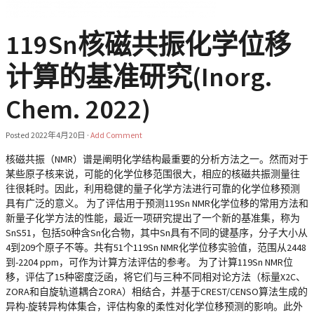
119Sn核磁共振化学位移
计算的基准研究(Inorg.
Chem. 2022)
Posted
2022年4月20日
·
Add Comment
核磁共振（NMR）谱是阐明化学结构最重要的分析方法之一。然而对于
某些原子核来说，可能的化学位移范围很大，相应的核磁共振测量往
往很耗时。因此，利用稳健的量子化学方法进行可靠的化学位移预测
具有广泛的意义。 为了评估用于预测119Sn NMR化学位移的常用方法和
新量子化学方法的性能，最近一项研究提出了一个新的基准集，称为
SnS51，包括50种含Sn化合物，其中Sn具有不同的键基序，分子大小从
4到209个原子不等。共有51个119Sn NMR化学位移实验值，范围从2448
到-2204 ppm，可作为计算方法评估的参考。 为了计算119Sn NMR位
移，评估了15种密度泛函，将它们与三种不同相对论方法（标量X2C、
ZORA和自旋轨道耦合ZORA）相结合，并基于CREST/CENSO算法生成的
异构-旋转异构体集合，评估构象的柔性对化学位移预测的影响。此外