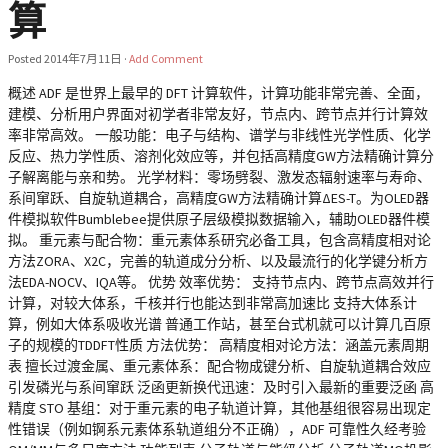
算
Posted
2014年7月11日
·
Add Comment
概述 ADF 是世界上最早的 DFT 计算软件，计算功能非常完善、全面，
建模、分析用户界面对初学者非常友好，节点内、跨节点并行计算效
率非常高效。 一般功能：电子与结构、谱学与非线性光学性质、化学
反应、热力学性质、溶剂化效应等，并包括高精度GW方法精确计算分
子解离能与亲和势。 光学材料：零场劈裂、激发态辐射速率与寿命、
系间窜跃、自旋轨道耦合，高精度GW方法精确计算ΔES-T。为OLED器
件模拟软件Bumblebee提供原子层级模拟数据输入，辅助OLED器件模
拟。 重元素与配合物：重元素体系研究必备工具，包含高精度相对论
方法ZORA、X2C，完善的轨道成分分析、以及最流行的化学键分析方
法EDA-NOCV、IQA等。 优势 效率优势： 支持节点内、跨节点高效并行
计算，对较大体系，千核并行也能达到非常高加速比 支持大体系计
算，例如大体系吸收光谱 普通工作站，甚至台式机就可以计算几百原
子的规模的TDDFT性质 方法优势： 高精度相对论方法：涵盖元素周期
表 擅长过渡金属、重元素体系：配合物成键分析、自旋轨道耦合效应
引发磷光与系间窜跃 泛函更新换代迅速：及时引入最新的重要泛函 高
精度 STO 基组：对于重元素的电子轨道计算，其他基组很容易出现定
性错误（例如锕系元素体系轨道组分不正确），ADF 可靠性久经考验