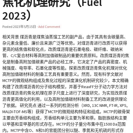
焦化机理研究（Fuel
2023）
Posted
2023年5月15日
·
Add Comment
相关背景 煤沥青是煤焦油蒸馏工艺的副产品，由于其具有含碳量高、
杂元素含量低、廉价且来源广泛等优势。对煤沥青进行改质可以获得
更高的结焦值和软化点，改质煤沥青是石墨电极、碳纤维、碳纳米
管、C/C复合材料等高附加值碳制品的重要优质原料。改质煤沥青的焦
化是制备高附加值碳素产品的必经工序，它决定了产品的真密度、机
械强度、电导率、石墨化度等性能。探索改质煤沥青焦化机理对优化
高附加值碳材料的制备工艺具有重要意义。然而，现有科学文献对
MCTP的微观结构组成及焦化过程的深度演化机制研究较少，本文精确
构建了改质煤沥青的分子结构模型，并基于ReaxFF分子动力学方法对
改质煤沥青的焦化机理在原子尺度上进行了深度研究，为实现改质煤
沥青更高值化的利用，以及高附加值碳材料制备工艺的改进提供理论
了依据。 研究亮点 通过一系列的检测分析（XRD, 13C NMR, FT-IR, XPS,
MALDI-TOF-MS等）获得了MCTP的微观结构特征和组成。MCTP的碳骨架
主要由芳香结构组成，芳香结构单元主要为苯和萘。脂肪族结构主要
以甲基和亚甲基的形式存在。MCTP的分子量分布集中在1500 Da范围
内。MCTP中含O、N和S的官能团分别以醚、季氮和无机硫的形式存