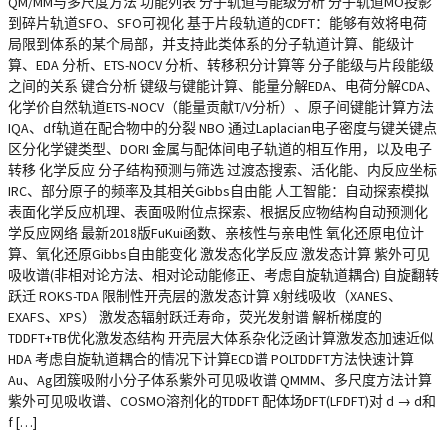
QM/MM与多尺度方法 功能列表 分子轨道与能级分析 分子轨道MO投影
到碎片轨道SFO、SFO可视化 基于片段轨道的CDFT：能够有效将电荷
局限到体系的某个局部，并支持此类体系的分子轨道计算、能级计
算、EDA 分析、ETS-NOCV 分析、转移积分计算等 分子能级与片段能级
之间的关系 键合分析 键级与键能计算、能量分解EDA、电荷分解CDA、
化学价自然轨道ETS-NOCV（能量贡献T/V分析）、原子间键能计算方法
IQA、df轨道在配合物中的分裂 NBO 通过Laplacian电子密度与键关键点
区分化学键类型、DORI 金属与配体间电子轨道的相互作用，以及电子
转移 化学反应 分子结构预测与筛选 过渡态搜索、活化能、内反应坐标
IRC、部分原子的频率及其相关Gibbs自由能 人工智能：自动探索模拟
表面化学反应机理、表面吸附位点探索、根据反应物结构自动预测化
学反应网络 最新2018版FuKui函数、亲核性与亲电性 氧化还原电位计
算、氧化还原Gibbs自由能变化 激发态化学反应 激发态计算 紫外可见
吸收谱(非相对论方法、相对论动能修正、考虑自旋轨道耦合) 自旋翻转
跃迁 ROKS-TDA 限制性开壳层的激发态计算 X射线吸收（XANES、
EXAFS、XPS） 激发态辐射跃迁寿命，荧光发射谱 解析梯度的
TDDFT+TB优化激发态结构 开壳层大体系杂化泛函计算激发态加速近似
HDA 考虑自旋轨道耦合的情况下计算ECD谱 POLTDDFT方法快速计算
Au、Ag团簇吸附小分子体系紫外可见吸收谱 QMMM、多尺度方法计算
紫外可见吸收谱、COSMO溶剂化的TDDFT 配体场DFT(LFDFT)对 d → d和
f […]