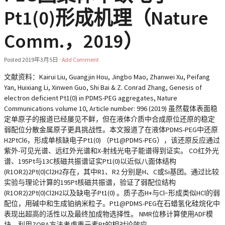
Pt1(0)形成机理（Nature
Comm.，2019）
Posted
2019年3月5日
·
Add Comment
文献资料：Kairui Liu, Guangjin Hou, Jingbo Mao, Zhanwei Xu, Peifang
Yan, Huixiang Li, Xinwen Guo, Shi Bai & Z. Conrad Zhang, Genesis of
electron deficient Pt1(0) in PDMS-PEG aggregates, Nature
Communications volume 10, Article number: 996 (2019) 虽然载体表面稳
定单原子的报道已经屡见不鲜，但在液体介质中合成原位还原的稳定
弱配位分散金属原子更具挑战性。本文报道了在液体PDMS-PEG中还原
H2PtCl6，形成单核缺电子Pt1(0) （Pt1@PDMS-PEG），该还原反应通过
紫外-可见光谱、远红外光谱和X-射线光电子能谱得到证实。 CO红外光
谱、195Pt与13C核磁共振谱证实Pt1(0)以近似八面体结构
(R1OR2)2Pt(0)Cl2H2存在，其中R1、R2 分别是H、C或Si基团。通过比较
实验与理论计算的195Pt核磁共振谱，验证了弱配位结构
(R1OR2)2Pt(0)Cl2H2以及缺电子Pt1(0) 。质子态H+与Cl−形成类似HCl的弱
配位，用碱中和生成铂纳米粒子。Pt1@PDMS-PEG在石蜡氢化硅烷化中
表现出超高的活性以及最终加成物选择性。 NMR位移计算使用ADF模
块，利用ZORA方法考虑重元素Pt的相对论效应。