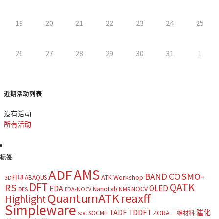
19
20
21
22
23
24
25
26
27
28
29
30
31
1
近期活动列表
没有活动
所有活动
标签
AMS
ADF
COSMO-
BAND
ATK Workshop
ABAQUS
3D打印
DFT
QATK
RS
OLED
EDA
NOCV
NanoLab
DES
EDA-NOCV
NMR
QuantumATK
reaxff
Highlight
Simpleware
TADF
TDDFT
催化
ZORA
SOCME
二维材料
SOC