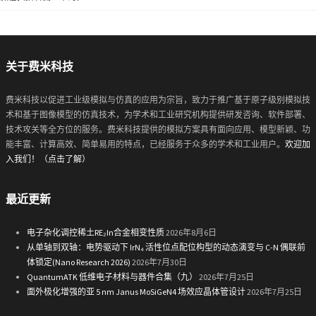
关于费米科技
费米科技以促进工业级模拟与仿真的应用为宗旨，致力于推广基于原子级别模拟技
术和基于图像模型的仿真技术，为学术和工业研究机构提供研发咨询、软件部署、
技术攻关等全方位的服务。费米科技提供的模拟方案具有面向应用、模型新颖、功
能丰富、计算高效、简单易用的特点，已经服务于众多的学术和工业用户。
欢迎加
入我们！（点击了解）
最近更新
电子杂化调控稀土RE₂In合金相变性质
2026年8月6日
从单轴到双轴：电势驱动下 IrN₄ 活性位点配位构型的动态演变与 C-N 偶联前
体锁定(Nano Research 2026)
2026年7月30日
QuantumATK 低维电子材料与器件合集（九）
2026年7月25日
面外极化增强的亚 5 nm Janus MoSiGeN4 场效应晶体管设计
2026年7月25日