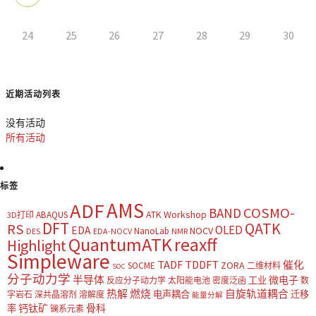
24
25
26
27
28
29
30
近期活动列表
没有活动
所有活动
标签
AMS
ADF
COSMO-
BAND
ATK Workshop
ABAQUS
3D打印
DFT
QATK
RS
OLED
EDA
NOCV
NanoLab
DES
EDA-NOCV
NMR
QuantumATK
reaxff
Highlight
Simpleware
TADF
TDDFT
催化
ZORA
SOCME
二维材料
SOC
分子动力学
半导体
微电子
工业
反应分子动力学
太阳能电池
密度泛函
数
热解
燃烧
自旋轨道耦合
电声耦合
迁移
字岩石
深共晶溶剂
溶解度
能量分解
钙钛矿
骨科
率
镧系元素