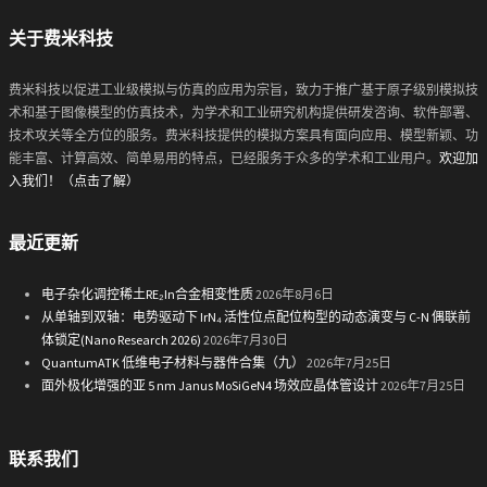
关于费米科技
费米科技以促进工业级模拟与仿真的应用为宗旨，致力于推广基于原子级别模拟技
术和基于图像模型的仿真技术，为学术和工业研究机构提供研发咨询、软件部署、
技术攻关等全方位的服务。费米科技提供的模拟方案具有面向应用、模型新颖、功
能丰富、计算高效、简单易用的特点，已经服务于众多的学术和工业用户。
欢迎加
入我们！（点击了解）
最近更新
电子杂化调控稀土RE₂In合金相变性质
2026年8月6日
从单轴到双轴：电势驱动下 IrN₄ 活性位点配位构型的动态演变与 C-N 偶联前
体锁定(Nano Research 2026)
2026年7月30日
QuantumATK 低维电子材料与器件合集（九）
2026年7月25日
面外极化增强的亚 5 nm Janus MoSiGeN4 场效应晶体管设计
2026年7月25日
联系我们