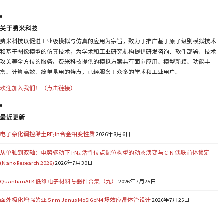
关于费米科技
费米科技以促进工业级模拟与仿真的应用为宗旨，致力于推广基于原子级别模拟技术
和基于图像模型的仿真技术，为学术和工业研究机构提供研发咨询、软件部署、技术
攻关等全方位的服务。费米科技提供的模拟方案具有面向应用、模型新颖、功能丰
富、计算高效、简单易用的特点，已经服务于众多的学术和工业用户。
欢迎加入我们！（点击链接）
最近更新
电子杂化调控稀土RE₂In合金相变性质
2026年8月6日
从单轴到双轴：电势驱动下 IrN₄ 活性位点配位构型的动态演变与 C-N 偶联前体锁定
(Nano Research 2026)
2026年7月30日
QuantumATK 低维电子材料与器件合集（九）
2026年7月25日
面外极化增强的亚 5 nm Janus MoSiGeN4 场效应晶体管设计
2026年7月25日