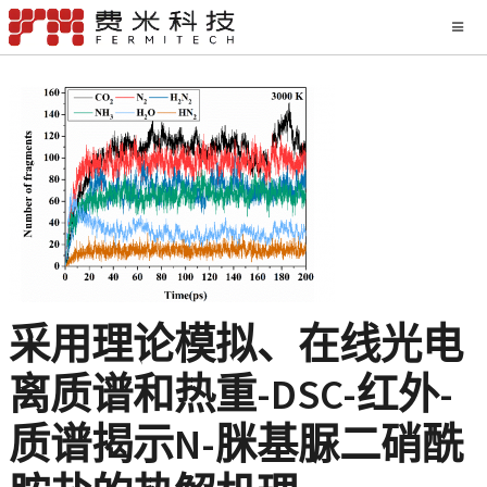
采用理论模拟、在线光电
离质谱和热重-DSC-红外-
质谱揭示N-脒基脲二硝酰