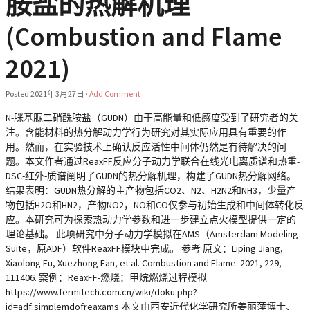
胺盐的热解机理
(Combustion and Flame
2021)
Posted
2021年3月27日
·
Add Comment
N-脒基脲二硝酰胺盐（GUDN）由于高能量和低感度受到了研究者的关
注。含能材料的热分解动力学行为研究对其实际应用具有重要的作
用。然而，在实验技术上确认反应活性中间体仍然是有待解决的问
题。本文作者通过ReaxFF反应分子动力学联合在线光电离质谱和热重-
DSC-红外-质谱阐明了GUDN的热分解机理，构建了GUDN热分解网络。
结果表明：GUDN热分解的主产物包括CO2、N2、H2N2和NH3，少量产
物包括H2O和HN2，产物NO2，NO和CO仅参与初始生成和中间体转化反
应。本研究可为探索热动力学参数和进一步建立点火模型提供一定的
理论基础。 此项研究中分子动力学模拟在AMS（Amsterdam Modeling
Suite，原ADF）软件ReaxFF模块中完成。 参考 原文：Liping Jiang,
Xiaolong Fu, Xuezhong Fan, et al. Combustion and Flame. 2021, 229,
111406. 案例：ReaxFF-燃烧：甲烷燃烧过程模拟
https://www.fermitech.com.cn/wiki/doku.php?
id=adf:simplemdofreaxams 本文由西安近代化学研究所姜丽萍博士、