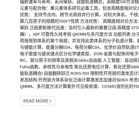
辐射速率与寿命、系间窜跃、自旋轨道耦合，高精度GW方法精确计算
元素与配合物：重元素体系研究必备工具，包含高精度相对论方法ZO
优势： 支持节点内、跨节点高效并行计算，对较大体系，千核
算几百原子的规模的TDDFT性质 方法优势： 高精度相对论
窜跃 泛函更新换代迅速：及时引入最新的重要泛函 高精度 S
确），ADF 可靠性久经考验 QM/MM与多尺度方法 功能列表 
荷局限到体系的某个局部，并支持此类体系的分子轨道计算、能级计
与键能计算、能量分解EDA、电荷分解CDA、化学价自然轨道ETS-N
电子密度与键关键点区分化学键类型、DORI 金属与配体间电
IRC、部分原子的频率及其相关Gibbs自由能 人工智能：自
FuKui函数、亲核性与亲电性 氧化还原电位计算、氧化还原G
旋轨道耦合) 自旋翻转跃迁 ROKS-TDA 限制性开壳层的激发态计
发态结构 开壳层大体系杂化泛函计算激发态加速近似HDA 考虑自
QMMM、多尺度方法计算紫外可见吸收谱、COSMO溶剂化的TDDFT 配体场
READ MORE