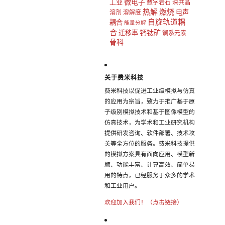
微电子
工业
数字岩石
深共晶
热解
燃烧
电声
溶剂
溶解度
自旋轨道耦
耦合
能量分解
合
钙钛矿
迁移率
镧系元素
骨科
关于费米科技
费米科技以促进工业级模拟与仿真
的应用为宗旨，致力于推广基于原
子级别模拟技术和基于图像模型的
仿真技术，为学术和工业研究机构
提供研发咨询、软件部署、技术攻
关等全方位的服务。费米科技提供
的模拟方案具有面向应用、模型新
颖、功能丰富、计算高效、简单易
用的特点，已经服务于众多的学术
和工业用户。
欢迎加入我们！（点击链接）