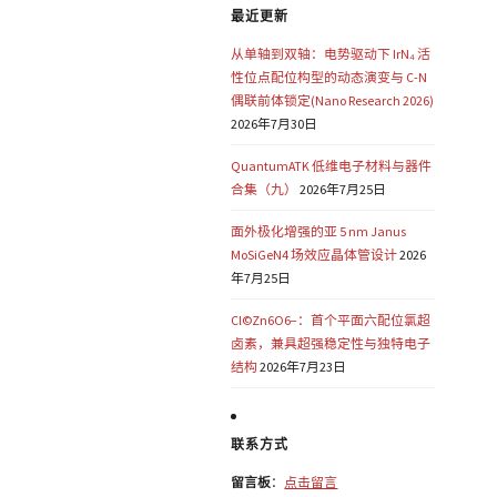
最近更新
从单轴到双轴：电势驱动下 IrN₄ 活
性位点配位构型的动态演变与 C-N
偶联前体锁定(Nano Research 2026)
2026年7月30日
QuantumATK 低维电子材料与器件
合集（九）
2026年7月25日
面外极化增强的亚 5 nm Janus
MoSiGeN4 场效应晶体管设计
2026
年7月25日
Cl©Zn6O6−：首个平面六配位氯超
卤素，兼具超强稳定性与独特电子
结构
2026年7月23日
联系方式
留言板
：
点击留言