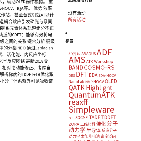
近期活动列表
，辅助OLED器件模拟。 重
CV、IQA等。 优势 效率
没有活动
工作站，甚至台式机就可以计
所有活动
轨道耦合效应引发磷光与系间
如锕系元素体系轨道组分不正
轨道的CDFT：能够有效将电
能级之间的关系 键合分析 键级
标签
 NBO 通过Laplacian
ADF
ABAQUS
3D打印
搜索、活化能、内反应坐标
AMS
学反应网络 最新2018版
ATK Workshop
COSMO-RS
BAND
法、相对论动能修正、考虑自
DFT
解析梯度的TDDFT+TB优化激
EDA
DES
EDA-NOCV
OLED
吸附小分子体系紫外可见吸收谱
NOCV
NanoLab
NMR
QATK Highlight
QuantumATK
reaxff
Simpleware
TADF
TDDFT
SOCME
SOC
分子
催化
ZORA
二维材料
动力学
半导体
反应分子
动力学
太阳能电池
密度泛函