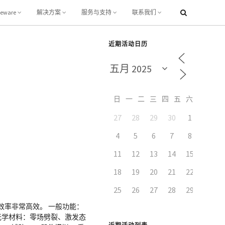
leware
解决方案
服务与支持
联系我们
近期活动日历
日
一
二
三
四
五
六
27
28
29
30
1
2
4
5
6
7
8
9
11
12
13
14
15
16
18
19
20
21
22
23
25
26
27
28
29
30
效率非常高效。 一般功能：
光学材料：零场劈裂、激发态