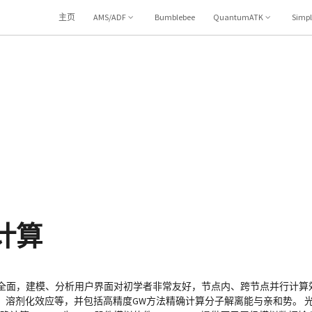
主页
AMS/ADF
Bumblebee
QuantumATK
Simp
T计算
完善、全面，建模、分析用户界面对初学者非常友好，节点内、跨节点并行计算
、溶剂化效应等，并包括高精度GW方法精确计算分子解离能与亲和势。 