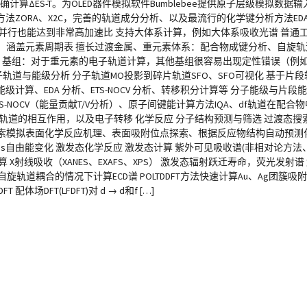
ΔES-T。为OLED器件模拟软件Bumblebee提供原子层级模拟数据输入
RA、X2C，完善的轨道成分分析、以及最流行的化学键分析方法EDA-NO
并行也能达到非常高加速比 支持大体系计算，例如大体系吸收光谱 普通
方法：涵盖元素周期表 擅长过渡金属、重元素体系：配合物成键分析、自旋
TO 基组：对于重元素的电子轨道计算，其他基组很容易出现定性错误（例
分子轨道与能级分析 分子轨道MO投影到碎片轨道SFO、SFO可视化 基于片段
算、EDA 分析、ETS-NOCV 分析、转移积分计算等 分子能级与片段
OCV（能量贡献T/V分析）、原子间键能计算方法IQA、df轨道在配合物中的分裂
子轨道的相互作用，以及电子转移 化学反应 分子结构预测与筛选 过渡态
动探索模拟表面化学反应机理、表面吸附位点探索、根据反应物结构自动预测化
ibbs自由能变化 激发态化学反应 激发态计算 紫外可见吸收谱(非相对论方
算 X射线吸收（XANES、EXAFS、XPS） 激发态辐射跃迁寿命，荧光发射谱 
旋轨道耦合的情况下计算ECD谱 POLTDDFT方法快速计算Au、Ag团簇
DFT(LFDFT)对 d → d和f […]