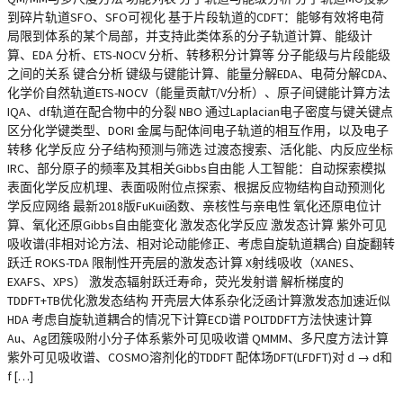
到碎片轨道SFO、SFO可视化 基于片段轨道的CDFT：能够有效将电荷
局限到体系的某个局部，并支持此类体系的分子轨道计算、能级计
算、EDA 分析、ETS-NOCV 分析、转移积分计算等 分子能级与片段能级
之间的关系 键合分析 键级与键能计算、能量分解EDA、电荷分解CDA、
化学价自然轨道ETS-NOCV（能量贡献T/V分析）、原子间键能计算方法
IQA、df轨道在配合物中的分裂 NBO 通过Laplacian电子密度与键关键点
区分化学键类型、DORI 金属与配体间电子轨道的相互作用，以及电子
转移 化学反应 分子结构预测与筛选 过渡态搜索、活化能、内反应坐标
IRC、部分原子的频率及其相关Gibbs自由能 人工智能：自动探索模拟
表面化学反应机理、表面吸附位点探索、根据反应物结构自动预测化
学反应网络 最新2018版FuKui函数、亲核性与亲电性 氧化还原电位计
算、氧化还原Gibbs自由能变化 激发态化学反应 激发态计算 紫外可见
吸收谱(非相对论方法、相对论动能修正、考虑自旋轨道耦合) 自旋翻转
跃迁 ROKS-TDA 限制性开壳层的激发态计算 X射线吸收（XANES、
EXAFS、XPS） 激发态辐射跃迁寿命，荧光发射谱 解析梯度的
TDDFT+TB优化激发态结构 开壳层大体系杂化泛函计算激发态加速近似
HDA 考虑自旋轨道耦合的情况下计算ECD谱 POLTDDFT方法快速计算
Au、Ag团簇吸附小分子体系紫外可见吸收谱 QMMM、多尺度方法计算
紫外可见吸收谱、COSMO溶剂化的TDDFT 配体场DFT(LFDFT)对 d → d和
f […]