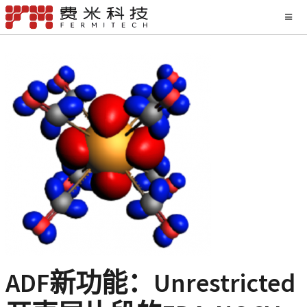
ADF新功能：Unrestricted