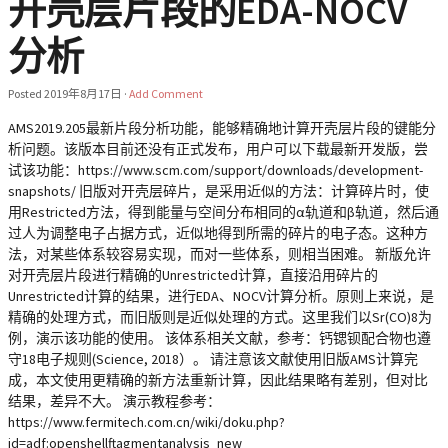
开壳层片段的EDA-NOCV
分析
Posted
2019年8月17日
·
Add Comment
AMS2019.205最新片段分析功能，能够精确地计算开壳层片段的键能分
析问题。该版本目前还没有正式发布，用户可以下载最新开发版，尝
试该功能：https://www.scm.com/support/downloads/development-
snapshots/ 旧版对开壳层碎片，是采用近似的方法：计算碎片时，使
用Restricted方法，得到能量与空间分布相同的α轨道和β轨道，然后通
过人为调整电子占据方式，近似地得到所需的碎片的电子态。这种方
法，对某些体系较容易实现，而对一些体系，则相当困难。 新版允许
对开壳层片段进行精确的Unrestricted计算，直接沿用碎片的
Unrestricted计算的结果，进行EDA、NOCV计算分析。原则上来说，是
精确的处理方式，而旧版则是近似处理的方式。这里我们以Sr(CO)8为
例，演示该功能的使用。 该体系相关文献，参考：钙锶钡配合物也遵
守18电子规则(Science, 2018）。 请注意该文献使用旧版AMS计算完
成，本文使用更精确的新方法重新计算，因此结果略有差别，但对比
结果，差异不大。 演示教程参考：
https://www.fermitech.com.cn/wiki/doku.php?
id=adf:openshellftagmentanalysis_new