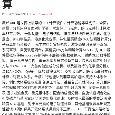
算
Posted
2014年7月11日
·
Add Comment
概述 ADF 是世界上最早的 DFT 计算软件，计算功能非常完善、全面，
建模、分析用户界面对初学者非常友好，节点内、跨节点并行计算效
率非常高效。 一般功能：电子与结构、谱学与非线性光学性质、化学
反应、热力学性质、溶剂化效应等，并包括高精度GW方法精确计算分
子解离能与亲和势。 光学材料：零场劈裂、激发态辐射速率与寿命、
系间窜跃、自旋轨道耦合，高精度GW方法精确计算ΔES-T。为OLED器
件模拟软件Bumblebee提供原子层级模拟数据输入，辅助OLED器件模
拟。 重元素与配合物：重元素体系研究必备工具，包含高精度相对论
方法ZORA、X2C，完善的轨道成分分析、以及最流行的化学键分析方
法EDA-NOCV、IQA等。 优势 效率优势： 支持节点内、跨节点高效并行
计算，对较大体系，千核并行也能达到非常高加速比 支持大体系计
算，例如大体系吸收光谱 普通工作站，甚至台式机就可以计算几百原
子的规模的TDDFT性质 方法优势： 高精度相对论方法：涵盖元素周期
表 擅长过渡金属、重元素体系：配合物成键分析、自旋轨道耦合效应
引发磷光与系间窜跃 泛函更新换代迅速：及时引入最新的重要泛函 高
精度 STO 基组：对于重元素的电子轨道计算，其他基组很容易出现定
性错误（例如锕系元素体系轨道组分不正确），ADF 可靠性久经考验
QM/MM与多尺度方法 功能列表 分子轨道与能级分析 分子轨道MO投影