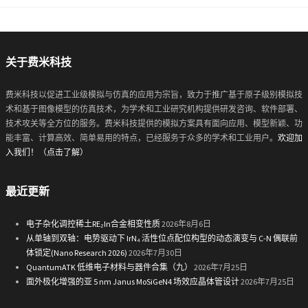
关于费米科技
费米科技以促进工业级模拟与仿真的应用为宗旨，致力于推广基于原子级别模拟技
术和基于图像模型的仿真技术，为学术和工业研究机构提供研发咨询、软件部署、
技术攻关等全方位的服务。费米科技提供的模拟方案具有面向应用、模型新颖、功
能丰富、计算高效、简单易用的特点，已经服务于众多的学术和工业用户。
欢迎加
入我们！（点击了解）
最近更新
电子杂化调控稀土RE₂In合金相变性质
2026年8月6日
从单轴到双轴：电势驱动下 IrN₄ 活性位点配位构型的动态演变与 C-N 偶联前
体锁定(Nano Research 2026)
2026年7月30日
QuantumATK 低维电子材料与器件合集（九）
2026年7月25日
面外极化增强的亚 5 nm Janus MoSiGeN4 场效应晶体管设计
2026年7月25日