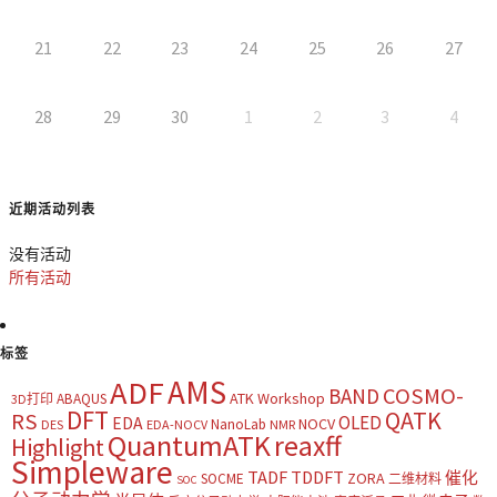
21
22
23
24
25
26
27
28
29
30
1
2
3
4
近期活动列表
没有活动
所有活动
标签
AMS
ADF
COSMO-
BAND
ATK Workshop
ABAQUS
3D打印
DFT
QATK
RS
OLED
EDA
NOCV
NanoLab
DES
EDA-NOCV
NMR
QuantumATK
reaxff
Highlight
Simpleware
TADF
TDDFT
催化
ZORA
SOCME
二维材料
SOC