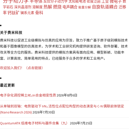
分子动力学
半导体
微电子
工业
反应分子动力学
太阳能电池
密度泛函
数
热解
燃烧
自旋轨道耦合
电声耦合
迁移
字岩石
深共晶溶剂
溶解度
能量分解
钙钛矿
骨科
率
镧系元素
关于费米科技
费米科技以促进工业级模拟与仿真的应用为宗旨，致力于推广基于原子级别模拟技术
和基于图像模型的仿真技术，为学术和工业研究机构提供研发咨询、软件部署、技术
攻关等全方位的服务。费米科技提供的模拟方案具有面向应用、模型新颖、功能丰
富、计算高效、简单易用的特点，已经服务于众多的学术和工业用户。
欢迎加入我们！（点击链接）
最近更新
电子杂化调控稀土RE₂In合金相变性质
2026年8月6日
从单轴到双轴：电势驱动下 IrN₄ 活性位点配位构型的动态演变与 C-N 偶联前体锁定
(Nano Research 2026)
2026年7月30日
QuantumATK 低维电子材料与器件合集（九）
2026年7月25日