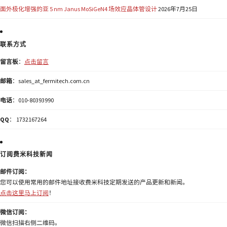
面外极化增强的亚 5 nm Janus MoSiGeN4 场效应晶体管设计
2026年7月25日
联系方式
留言板
：
点击留言
邮箱
：sales_at_fermitech.com.cn
电话
：010-80393990
QQ
： 1732167264
订阅费米科技新闻
邮件订阅：
您可以使用常用的邮件地址接收费米科技定期发送的产品更新和新闻。
点击这里马上订阅
！
微信订阅：
微信扫描右侧二维码。