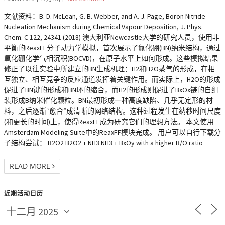
文献资料：B. D. McLean, G. B. Webber, and A. J. Page, Boron Nitride
Nucleation Mechanism during Chemical Vapour Deposition, J. Phys.
Chem. C 122, 24341 (2018) 澳大利亚Newcastle大学的研究人员，使用非
平衡的ReaxFF分子动力学模拟，首次展示了氮化硼(BN)纳米结构，通过
氧化硼化学气相沉积(BOCVD)，在原子水平上如何形成。这些模拟结果
修正了以往实验中所建立的BN生成机理：H2和H2O蒸气的形成，在相
互独立、相互竞争的反应通道发挥着关键作用。而实际上，H2O的形成
促进了BN键的形成和BN环的缩合，而H2的形成则促进了BxOx链的自组
装形成B纳米催化颗粒。BN最初形成一种高度缺陷、几乎无定形的材
料，之后逐渐“愈合”成清晰的网络结构。这种过程发生在纳秒时间尺度
(和更长的时间)上，使得ReaxFF成为研究它们的理想方法。 本文使用
Amsterdam Modeling Suite中的ReaxFF模块完成。 用户可以自行下载分
子结构尝试： B2O2 B2O2 + NH3 NH3 + BxOy with a higher B/O ratio
READ MORE
近期活动日历