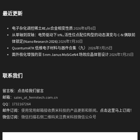
最近更新
电子杂化调控稀土RE₂In合金相变性质
2026年8月6日
从单轴到双轴：电势驱动下 IrN₄ 活性位点配位构型的动态演变与 C-N 偶联前
体锁定(Nano Research 2026)
2026年7月30日
QuantumATK 低维电子材料与器件合集（九）
2026年7月25日
面外极化增强的亚 5 nm Janus MoSiGeN4 场效应晶体管设计
2026年7月25日
联系我们
留言板
：
点击给我们留言
邮箱
：sales_at_fermitech.com.cn
QQ
：1732167264
邮件订阅
：使用常用邮箱接收费米科技的产品更新和新闻。
点击这里马上订阅！
微信订阅
：微信扫描右侧二维码关注费米科技微信公众号