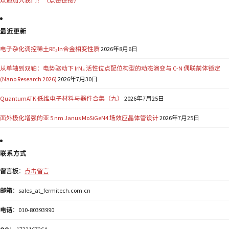
欢迎加入我们！（点击链接）
最近更新
电子杂化调控稀土RE₂In合金相变性质
2026年8月6日
从单轴到双轴：电势驱动下 IrN₄ 活性位点配位构型的动态演变与 C-N 偶联前体锁定
(Nano Research 2026)
2026年7月30日
QuantumATK 低维电子材料与器件合集（九）
2026年7月25日
面外极化增强的亚 5 nm Janus MoSiGeN4 场效应晶体管设计
2026年7月25日
联系方式
留言板
：
点击留言
邮箱
：sales_at_fermitech.com.cn
电话
：010-80393990