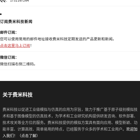
QQ
： 1732167264
订阅费米科技新闻
邮件订阅：
您可以使用常用的邮件地址接收费米科技定期发送的产品更新和新闻。
点击这里马上订阅
！
微信订阅：
微信扫描右侧二维码。
关于费米科技
费米科技以促进工业级模拟与仿真的应用为宗旨，致力于推广基于原子级别模拟技
术和基于图像模型的仿真技术，为学术和工业研究机构提供研发咨询、软件部署、
技术攻关等全方位的服务。费米科技提供的模拟方案具有面向应用、模型新颖、功
能丰富、计算高效、简单易用的特点，已经服务于众多的学术和工业用户。
欢迎加
入我们！（点击了解）