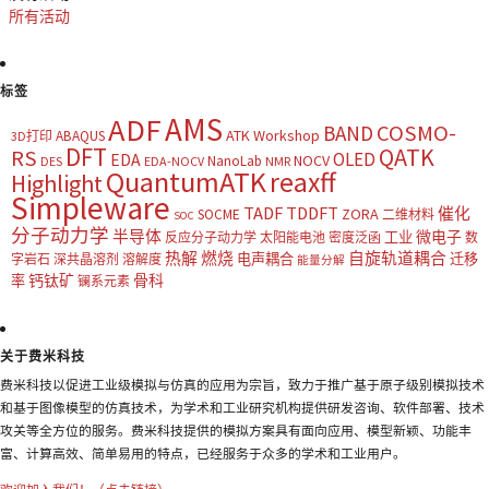
所有活动
标签
AMS
ADF
COSMO-
BAND
ATK Workshop
ABAQUS
3D打印
DFT
QATK
RS
OLED
EDA
NOCV
NanoLab
DES
EDA-NOCV
NMR
QuantumATK
reaxff
Highlight
Simpleware
TADF
TDDFT
催化
ZORA
SOCME
二维材料
SOC
分子动力学
半导体
微电子
工业
反应分子动力学
太阳能电池
密度泛函
数
热解
燃烧
自旋轨道耦合
电声耦合
迁移
字岩石
深共晶溶剂
溶解度
能量分解
钙钛矿
骨科
率
镧系元素
关于费米科技
费米科技以促进工业级模拟与仿真的应用为宗旨，致力于推广基于原子级别模拟技术
和基于图像模型的仿真技术，为学术和工业研究机构提供研发咨询、软件部署、技术
攻关等全方位的服务。费米科技提供的模拟方案具有面向应用、模型新颖、功能丰
富、计算高效、简单易用的特点，已经服务于众多的学术和工业用户。