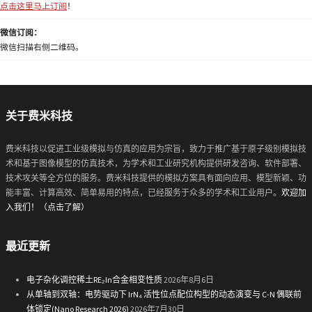
点击这里马上订阅
！
微信订阅：
微信扫描右侧二维码。
关于费米科技
费米科技以促进工业级模拟与仿真的应用为宗旨，致力于推广基于原子级别模拟技
术和基于图像模型的仿真技术，为学术和工业研究机构提供研发咨询、软件部署、
技术攻关等全方位的服务。费米科技提供的模拟方案具有面向应用、模型新颖、功
能丰富、计算高效、简单易用的特点，已经服务于众多的学术和工业用户。
欢迎加
入我们！（点击了解）
最近更新
电子杂化调控稀土RE₂In合金相变性质
2026年8月6日
从单轴到双轴：电势驱动下 IrN₄ 活性位点配位构型的动态演变与 C-N 偶联前
体锁定(Nano Research 2026)
2026年7月30日