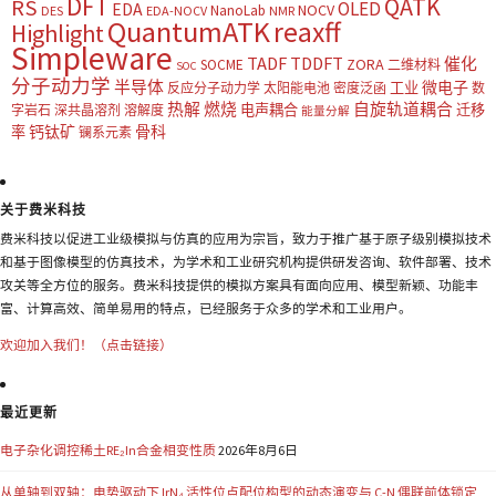
DFT
QATK
RS
OLED
EDA
NOCV
NanoLab
DES
EDA-NOCV
NMR
QuantumATK
reaxff
Highlight
Simpleware
TADF
TDDFT
催化
ZORA
SOCME
二维材料
SOC
分子动力学
半导体
微电子
工业
反应分子动力学
太阳能电池
密度泛函
数
热解
燃烧
自旋轨道耦合
电声耦合
迁移
字岩石
深共晶溶剂
溶解度
能量分解
钙钛矿
骨科
率
镧系元素
关于费米科技
费米科技以促进工业级模拟与仿真的应用为宗旨，致力于推广基于原子级别模拟技术
和基于图像模型的仿真技术，为学术和工业研究机构提供研发咨询、软件部署、技术
攻关等全方位的服务。费米科技提供的模拟方案具有面向应用、模型新颖、功能丰
富、计算高效、简单易用的特点，已经服务于众多的学术和工业用户。
欢迎加入我们！（点击链接）
最近更新
电子杂化调控稀土RE₂In合金相变性质
2026年8月6日
从单轴到双轴：电势驱动下 IrN₄ 活性位点配位构型的动态演变与 C-N 偶联前体锁定