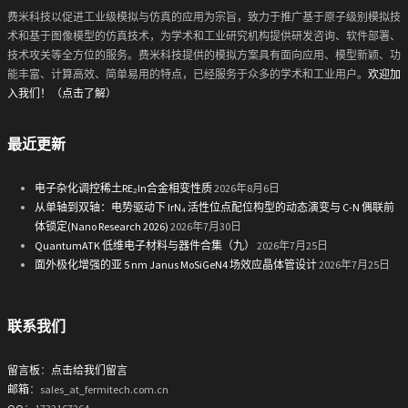
费米科技以促进工业级模拟与仿真的应用为宗旨，致力于推广基于原子级别模拟技
术和基于图像模型的仿真技术，为学术和工业研究机构提供研发咨询、软件部署、
技术攻关等全方位的服务。费米科技提供的模拟方案具有面向应用、模型新颖、功
能丰富、计算高效、简单易用的特点，已经服务于众多的学术和工业用户。
欢迎加
入我们！（点击了解）
最近更新
电子杂化调控稀土RE₂In合金相变性质
2026年8月6日
从单轴到双轴：电势驱动下 IrN₄ 活性位点配位构型的动态演变与 C-N 偶联前
体锁定(Nano Research 2026)
2026年7月30日
QuantumATK 低维电子材料与器件合集（九）
2026年7月25日
面外极化增强的亚 5 nm Janus MoSiGeN4 场效应晶体管设计
2026年7月25日
联系我们
留言板
：
点击给我们留言
邮箱
：sales_at_fermitech.com.cn