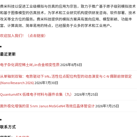
费米科技以促进工业级模拟与仿真的应用为宗旨，致力于推广基于原子级别模拟技术
和基于图像模型的仿真技术，为学术和工业研究机构提供研发咨询、软件部署、技术
攻关等全方位的服务。费米科技提供的模拟方案具有面向应用、模型新颖、功能丰
富、计算高效、简单易用的特点，已经服务于众多的学术和工业用户。
欢迎加入我们！（点击链接）
最近更新
电子杂化调控稀土RE₂In合金相变性质
2026年8月6日
从单轴到双轴：电势驱动下 IrN₄ 活性位点配位构型的动态演变与 C-N 偶联前体锁定
(Nano Research 2026)
2026年7月30日
QuantumATK 低维电子材料与器件合集（九）
2026年7月25日
面外极化增强的亚 5 nm Janus MoSiGeN4 场效应晶体管设计
2026年7月25日
联系方式