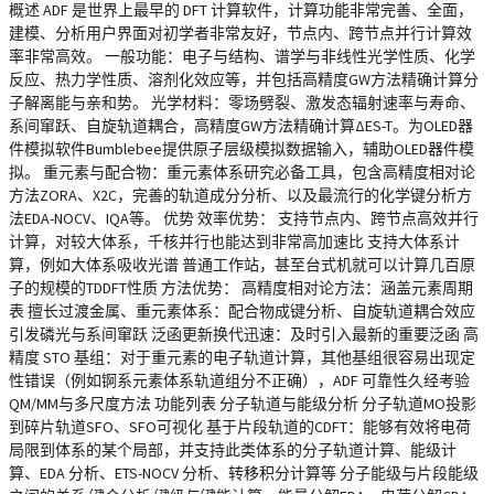
概述 ADF 是世界上最早的 DFT 计算软件，计算功能非常完善、全面，
建模、分析用户界面对初学者非常友好，节点内、跨节点并行计算效
率非常高效。 一般功能：电子与结构、谱学与非线性光学性质、化学
反应、热力学性质、溶剂化效应等，并包括高精度GW方法精确计算分
子解离能与亲和势。 光学材料：零场劈裂、激发态辐射速率与寿命、
系间窜跃、自旋轨道耦合，高精度GW方法精确计算ΔES-T。为OLED器
件模拟软件Bumblebee提供原子层级模拟数据输入，辅助OLED器件模
拟。 重元素与配合物：重元素体系研究必备工具，包含高精度相对论
方法ZORA、X2C，完善的轨道成分分析、以及最流行的化学键分析方
法EDA-NOCV、IQA等。 优势 效率优势： 支持节点内、跨节点高效并行
计算，对较大体系，千核并行也能达到非常高加速比 支持大体系计
算，例如大体系吸收光谱 普通工作站，甚至台式机就可以计算几百原
子的规模的TDDFT性质 方法优势： 高精度相对论方法：涵盖元素周期
表 擅长过渡金属、重元素体系：配合物成键分析、自旋轨道耦合效应
引发磷光与系间窜跃 泛函更新换代迅速：及时引入最新的重要泛函 高
精度 STO 基组：对于重元素的电子轨道计算，其他基组很容易出现定
性错误（例如锕系元素体系轨道组分不正确），ADF 可靠性久经考验
QM/MM与多尺度方法 功能列表 分子轨道与能级分析 分子轨道MO投影
到碎片轨道SFO、SFO可视化 基于片段轨道的CDFT：能够有效将电荷
局限到体系的某个局部，并支持此类体系的分子轨道计算、能级计
算、EDA 分析、ETS-NOCV 分析、转移积分计算等 分子能级与片段能级