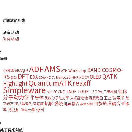
近期活动列表
没有活动
所有活动
标签
AMS
ADF
COSMO-
BAND
ATK Workshop
ABAQUS
3D打印
DFT
QATK
RS
OLED
EDA
NOCV
NanoLab
DES
EDA-NOCV
NMR
QuantumATK
reaxff
Highlight
Simpleware
TADF
TDDFT
催化
ZORA
SOCME
二维材料
SOC
分子动力学
半导体
微电子
工业
反应分子动力学
太阳能电池
密度泛函
数
热解
燃烧
自旋轨道耦合
电声耦合
迁移
字岩石
深共晶溶剂
溶解度
能量分解
钙钛矿
骨科
率
镧系元素
关于费米科技