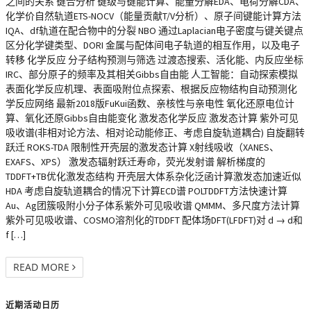
之间的关系 键合分析 键级与键能计算、能量分解EDA、电荷分解CDA、
化学价自然轨道ETS-NOCV（能量贡献T/V分析）、原子间键能计算方法
IQA、df轨道在配合物中的分裂 NBO 通过Laplacian电子密度与键关键点
区分化学键类型、DORI 金属与配体间电子轨道的相互作用，以及电子
转移 化学反应 分子结构预测与筛选 过渡态搜索、活化能、内反应坐标
IRC、部分原子的频率及其相关Gibbs自由能 人工智能：自动探索模拟
表面化学反应机理、表面吸附位点探索、根据反应物结构自动预测化
学反应网络 最新2018版FuKui函数、亲核性与亲电性 氧化还原电位计
算、氧化还原Gibbs自由能变化 激发态化学反应 激发态计算 紫外可见
吸收谱(非相对论方法、相对论动能修正、考虑自旋轨道耦合) 自旋翻转
跃迁 ROKS-TDA 限制性开壳层的激发态计算 X射线吸收（XANES、
EXAFS、XPS） 激发态辐射跃迁寿命，荧光发射谱 解析梯度的
TDDFT+TB优化激发态结构 开壳层大体系杂化泛函计算激发态加速近似
HDA 考虑自旋轨道耦合的情况下计算ECD谱 POLTDDFT方法快速计算
Au、Ag团簇吸附小分子体系紫外可见吸收谱 QMMM、多尺度方法计算
紫外可见吸收谱、COSMO溶剂化的TDDFT 配体场DFT(LFDFT)对 d → d和
f […]
READ MORE
近期活动日历