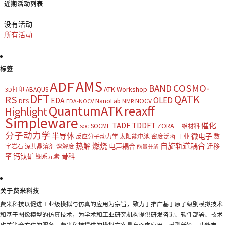
近期活动列表
没有活动
所有活动
标签
AMS
ADF
COSMO-
BAND
ATK Workshop
ABAQUS
3D打印
DFT
QATK
RS
OLED
EDA
NOCV
NanoLab
DES
EDA-NOCV
NMR
QuantumATK
reaxff
Highlight
Simpleware
TADF
TDDFT
催化
ZORA
SOCME
二维材料
SOC
分子动力学
半导体
微电子
工业
反应分子动力学
太阳能电池
密度泛函
数
热解
燃烧
自旋轨道耦合
电声耦合
迁移
字岩石
深共晶溶剂
溶解度
能量分解
钙钛矿
骨科
率
镧系元素
关于费米科技
费米科技以促进工业级模拟与仿真的应用为宗旨，致力于推广基于原子级别模拟技术
和基于图像模型的仿真技术，为学术和工业研究机构提供研发咨询、软件部署、技术