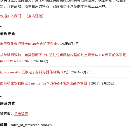
攻关等全方位的服务。费米科技提供的模拟方案具有面向应用、模型新颖、功能丰
富、计算高效、简单易用的特点，已经服务于众多的学术和工业用户。
欢迎加入我们！（点击链接）
最近更新
电子杂化调控稀土RE₂In合金相变性质
2026年8月6日
从单轴到双轴：电势驱动下 IrN₄ 活性位点配位构型的动态演变与 C-N 偶联前体锁定
(Nano Research 2026)
2026年7月30日
QuantumATK 低维电子材料与器件合集（九）
2026年7月25日
面外极化增强的亚 5 nm Janus MoSiGeN4 场效应晶体管设计
2026年7月25日
联系方式
留言板
：
点击留言
邮箱
：sales_at_fermitech.com.cn