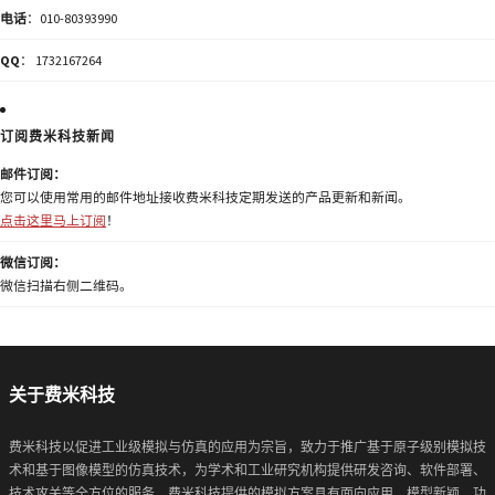
电话
：010-80393990
QQ
： 1732167264
订阅费米科技新闻
邮件订阅：
您可以使用常用的邮件地址接收费米科技定期发送的产品更新和新闻。
点击这里马上订阅
！
微信订阅：
微信扫描右侧二维码。
关于费米科技
费米科技以促进工业级模拟与仿真的应用为宗旨，致力于推广基于原子级别模拟技
术和基于图像模型的仿真技术，为学术和工业研究机构提供研发咨询、软件部署、
技术攻关等全方位的服务。费米科技提供的模拟方案具有面向应用、模型新颖、功