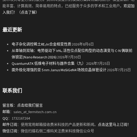
能丰富、计算高效、简单易用的特点，已经服务于众多的学术和工业用户。
欢迎加
入我们！（点击了解）
最近更新
电子杂化调控稀土RE₂In合金相变性质
2026年8月6日
从单轴到双轴：电势驱动下 IrN₄ 活性位点配位构型的动态演变与 C-N 偶联前
体锁定(Nano Research 2026)
2026年7月30日
QuantumATK 低维电子材料与器件合集（九）
2026年7月25日
面外极化增强的亚 5 nm Janus MoSiGeN4 场效应晶体管设计
2026年7月25日
联系我们
留言板
：
点击给我们留言
邮箱
：sales_at_fermitech.com.cn
QQ
：1732167264
邮件订阅
：使用常用邮箱接收费米科技的产品更新和新闻。
点击这里马上订阅！
微信订阅
：微信扫描右侧二维码关注费米科技微信公众号