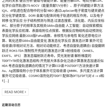
之间的关系 键合分析 键级与键能计算、能量分解EDA、电荷分解CDA、
化学价自然轨道ETS-NOCV（能量贡献T/V分析）、原子间键能计算方法
IQA、df轨道在配合物中的分裂 NBO 通过Laplacian电子密度与键关键点
区分化学键类型、DORI 金属与配体间电子轨道的相互作用，以及电子
转移 化学反应 分子结构预测与筛选 过渡态搜索、活化能、内反应坐标
IRC、部分原子的频率及其相关Gibbs自由能 人工智能：自动探索模拟
表面化学反应机理、表面吸附位点探索、根据反应物结构自动预测化
学反应网络 最新2018版FuKui函数、亲核性与亲电性 氧化还原电位计
算、氧化还原Gibbs自由能变化 激发态化学反应 激发态计算 紫外可见
吸收谱(非相对论方法、相对论动能修正、考虑自旋轨道耦合) 自旋翻转
跃迁 ROKS-TDA 限制性开壳层的激发态计算 X射线吸收（XANES、
EXAFS、XPS） 激发态辐射跃迁寿命，荧光发射谱 解析梯度的
TDDFT+TB优化激发态结构 开壳层大体系杂化泛函计算激发态加速近似
HDA 考虑自旋轨道耦合的情况下计算ECD谱 POLTDDFT方法快速计算
Au、Ag团簇吸附小分子体系紫外可见吸收谱 QMMM、多尺度方法计算
紫外可见吸收谱、COSMO溶剂化的TDDFT 配体场DFT(LFDFT)对 d → d和
f […]
READ MORE
近期活动日历