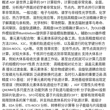
概述 ADF 是世界上最早的 DFT 计算软件，计算功能非常完善、全面，
建模、分析用户界面对初学者非常友好，节点内、跨节点并行计算效
率非常高效。 一般功能：电子与结构、谱学与非线性光学性质、化学
反应、热力学性质、溶剂化效应等，并包括高精度GW方法精确计算分
子解离能与亲和势。 光学材料：零场劈裂、激发态辐射速率与寿命、
系间窜跃、自旋轨道耦合，高精度GW方法精确计算ΔES-T。为OLED器
件模拟软件Bumblebee提供原子层级模拟数据输入，辅助OLED器件模
拟。 重元素与配合物：重元素体系研究必备工具，包含高精度相对论
方法ZORA、X2C，完善的轨道成分分析、以及最流行的化学键分析方
法EDA-NOCV、IQA等。 优势 效率优势： 支持节点内、跨节点高效并行
计算，对较大体系，千核并行也能达到非常高加速比 支持大体系计
算，例如大体系吸收光谱 普通工作站，甚至台式机就可以计算几百原
子的规模的TDDFT性质 方法优势： 高精度相对论方法：涵盖元素周期
表 擅长过渡金属、重元素体系：配合物成键分析、自旋轨道耦合效应
引发磷光与系间窜跃 泛函更新换代迅速：及时引入最新的重要泛函 高
精度 STO 基组：对于重元素的电子轨道计算，其他基组很容易出现定
性错误（例如锕系元素体系轨道组分不正确），ADF 可靠性久经考验
QM/MM与多尺度方法 功能列表 分子轨道与能级分析 分子轨道MO投影
到碎片轨道SFO、SFO可视化 基于片段轨道的CDFT：能够有效将电荷
局限到体系的某个局部，并支持此类体系的分子轨道计算、能级计
算、EDA 分析、ETS-NOCV 分析、转移积分计算等 分子能级与片段能级