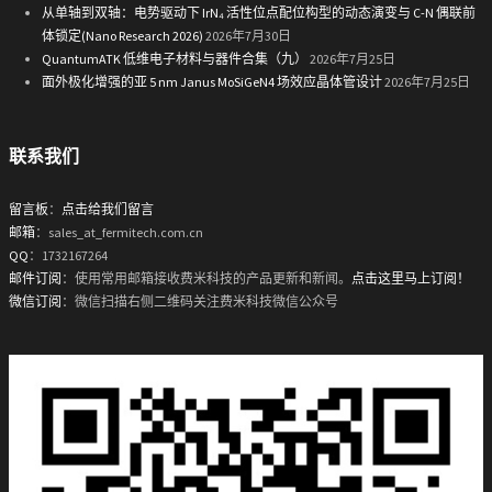
从单轴到双轴：电势驱动下 IrN₄ 活性位点配位构型的动态演变与 C-N 偶联前
体锁定(Nano Research 2026)
2026年7月30日
QuantumATK 低维电子材料与器件合集（九）
2026年7月25日
面外极化增强的亚 5 nm Janus MoSiGeN4 场效应晶体管设计
2026年7月25日
联系我们
留言板
：
点击给我们留言
邮箱
：sales_at_fermitech.com.cn
QQ
：1732167264
邮件订阅
：使用常用邮箱接收费米科技的产品更新和新闻。
点击这里马上订阅！
微信订阅
：微信扫描右侧二维码关注费米科技微信公众号