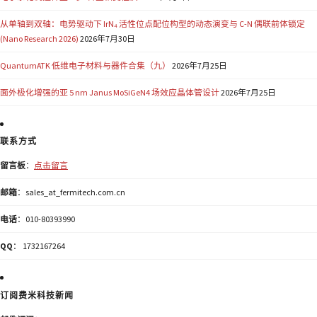
从单轴到双轴：电势驱动下 IrN₄ 活性位点配位构型的动态演变与 C-N 偶联前体锁定
(Nano Research 2026)
2026年7月30日
QuantumATK 低维电子材料与器件合集（九）
2026年7月25日
面外极化增强的亚 5 nm Janus MoSiGeN4 场效应晶体管设计
2026年7月25日
联系方式
留言板
：
点击留言
邮箱
：sales_at_fermitech.com.cn
电话
：010-80393990
QQ
： 1732167264
订阅费米科技新闻