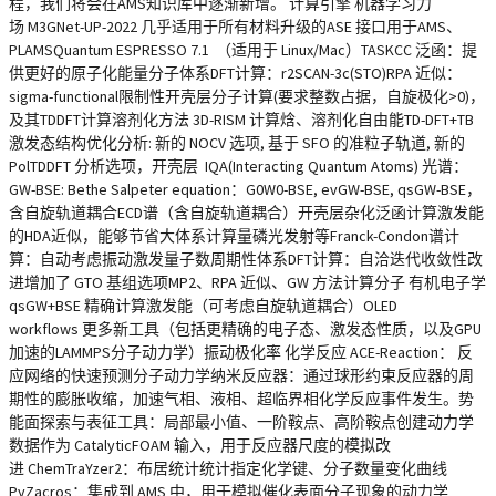
程，我们将会在AMS知识库中逐渐新增。 计算引擎 机器学习力
场 M3GNet-UP-2022 几乎适用于所有材料升级的ASE 接口用于AMS、
PLAMSQuantum ESPRESSO 7.1 （适用于 Linux/Mac）TASKCC 泛函：提
供更好的原子化能量分子体系DFT计算：r2SCAN-3c(STO)RPA 近似：
sigma-functional限制性开壳层分子计算(要求整数占据，自旋极化>0)，
及其TDDFT计算溶剂化方法 3D-RISM 计算焓、溶剂化自由能TD-DFT+TB
激发态结构优化分析: 新的 NOCV 选项, 基于 SFO 的准粒子轨道, 新的
PolTDDFT 分析选项，开壳层 IQA(Interacting Quantum Atoms) 光谱：
GW-BSE: Bethe Salpeter equation：G0W0-BSE, evGW-BSE, qsGW-BSE，
含自旋轨道耦合ECD谱（含自旋轨道耦合）开壳层杂化泛函计算激发能
的HDA近似，能够节省大体系计算量磷光发射等Franck-Condon谱计
算：自动考虑振动激发量子数周期性体系DFT计算：自洽迭代收敛性改
进增加了 GTO 基组选项MP2、RPA 近似、GW 方法计算分子 有机电子学
qsGW+BSE 精确计算激发能（可考虑自旋轨道耦合）OLED
workflows 更多新工具（包括更精确的电子态、激发态性质，以及GPU
加速的LAMMPS分子动力学）振动极化率 化学反应 ACE-Reaction： 反
应网络的快速预测分子动力学纳米反应器：通过球形约束反应器的周
期性的膨胀收缩，加速气相、液相、超临界相化学反应事件发生。势
能面探索与表征工具：局部最小值、一阶鞍点、高阶鞍点创建动力学
数据作为 CatalyticFOAM 输入，用于反应器尺度的模拟改
进 ChemTraYzer2：布居统计统计指定化学键、分子数量变化曲线
PyZacros：集成到 AMS 中，用于模拟催化表面分子现象的动力学