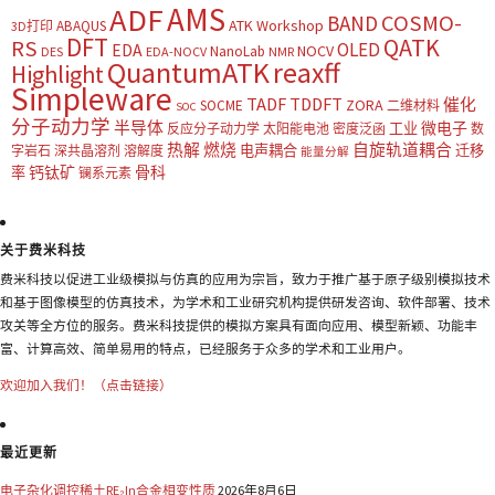
AMS
ADF
COSMO-
BAND
ATK Workshop
ABAQUS
3D打印
DFT
QATK
RS
OLED
EDA
NOCV
NanoLab
DES
EDA-NOCV
NMR
QuantumATK
reaxff
Highlight
Simpleware
TADF
TDDFT
催化
ZORA
SOCME
二维材料
SOC
分子动力学
半导体
微电子
工业
反应分子动力学
太阳能电池
密度泛函
数
热解
燃烧
自旋轨道耦合
电声耦合
迁移
字岩石
深共晶溶剂
溶解度
能量分解
钙钛矿
骨科
率
镧系元素
关于费米科技
费米科技以促进工业级模拟与仿真的应用为宗旨，致力于推广基于原子级别模拟技术
和基于图像模型的仿真技术，为学术和工业研究机构提供研发咨询、软件部署、技术
攻关等全方位的服务。费米科技提供的模拟方案具有面向应用、模型新颖、功能丰
富、计算高效、简单易用的特点，已经服务于众多的学术和工业用户。
欢迎加入我们！（点击链接）
最近更新
电子杂化调控稀土RE₂In合金相变性质
2026年8月6日