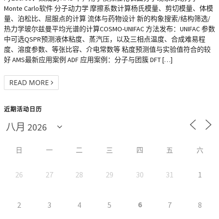
Monte Carlo软件 分子动力学 摩擦系数计算杨氏模量、剪切模量、体模
量、泊松比、屈服点的计算 流体与药物设计 新的构象搜索/结构筛选/
热力学玻尔兹曼平均光谱的计算COSMO-UNIFAC 方法发布：UNIFAC 参数
中可选QSPR预测液体粘度、蒸汽压，以及三相点温度、合成难易程
度、溶度参数、等张比容、介电常数等 粘度预测值与实验值符合的较
好 AMS最新应用案例 ADF 应用案例：分子与团簇 DFT […]
READ MORE
近期活动日历
日
一
二
三
四
五
六
26
27
28
29
30
31
1
6
2
3
4
5
7
8