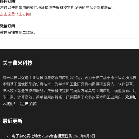
邮件订阅：
您可以使用常用的邮件地址接收费米科技定期发送的产品更新和新闻。
点击这里马上订阅
！
微信订阅：
微信扫描右侧二维码。
关于费米科技
费米科技以促进工业级模拟与仿真的应用为宗旨，致力于推广基于原子级别模拟技
术和基于图像模型的仿真技术，为学术和工业研究机构提供研发咨询、软件部署、
技术攻关等全方位的服务。费米科技提供的模拟方案具有面向应用、模型新颖、功
能丰富、计算高效、简单易用的特点，已经服务于众多的学术和工业用户。
欢迎加
入我们！（点击了解）
最近更新
电子杂化调控稀土RE₂In合金相变性质
2026年8月6日