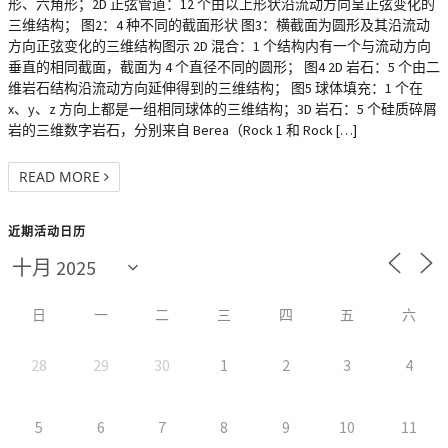
形、六角形；2D 正弦管道：12 个由以上形状沿流动方向呈正弦变化的
三维结构； 图2：4 种不同的截面形状 图3：横截面为圆形及其沿流动
方向正弦变化的三维结构图示 2D 混合：1 个结构内有一个与流动方向
垂直的相同截面，截面为 4 个直径不同的圆形； 图4 2D 岩石：5 个由二
维岩石结构沿流动方向延伸得到的三维结构； 图5 球体填充：1 个在
x、y、z 方向上都是一组相同球体的三维结构；3D 岩石：5 个硅质碎屑
岩的三维数字岩石，分别来自 Berea（Rock 1 和 Rock […]
READ MORE
近期活动日历
日
一
二
三
四
五
六
28
29
30
1
2
3
4
5
6
7
8
9
10
11