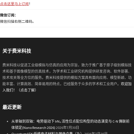
点击这里马上订阅
！
微信订阅：
微信扫描右侧二维码。
关于费米科技
费米科技以促进工业级模拟与仿真的应用为宗旨，致力于推广基于原子级别模拟技
术和基于图像模型的仿真技术，为学术和工业研究机构提供研发咨询、软件部署、
技术攻关等全方位的服务。费米科技提供的模拟方案具有面向应用、模型新颖、功
能丰富、计算高效、简单易用的特点，已经服务于众多的学术和工业用户。
欢迎加
入我们！（点击了解）
最近更新
从单轴到双轴：电势驱动下 IrN₄ 活性位点配位构型的动态演变与 C-N 偶联前
体锁定(Nano Research 2026)
2026年7月30日
QuantumATK 低维电子材料与器件合集（九）
2026年7月25日