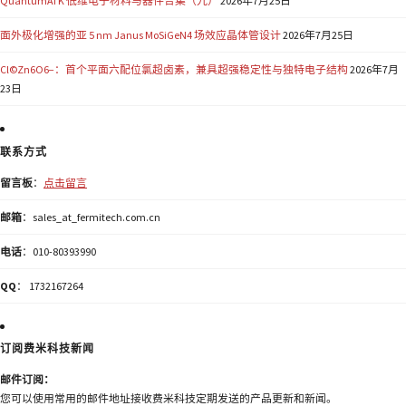
QuantumATK 低维电子材料与器件合集（九）
2026年7月25日
面外极化增强的亚 5 nm Janus MoSiGeN4 场效应晶体管设计
2026年7月25日
Cl©Zn6O6−：首个平面六配位氯超卤素，兼具超强稳定性与独特电子结构
2026年7月
23日
联系方式
留言板
：
点击留言
邮箱
：sales_at_fermitech.com.cn
电话
：010-80393990
QQ
： 1732167264
订阅费米科技新闻
邮件订阅：
您可以使用常用的邮件地址接收费米科技定期发送的产品更新和新闻。