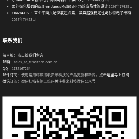
面外极化增强的亚 5 nm Janus MoSiGeN4 场效应晶体管设计
2026年7月25日
Cl©Zn6O6−：首个平面六配位氯超卤素，兼具超强稳定性与独特电子结构
2026年7月23日
联系我们
留言板
：
点击给我们留言
邮箱
：sales_at_fermitech.com.cn
QQ
：1732167264
邮件订阅
：使用常用邮箱接收费米科技的产品更新和新闻。
点击这里马上订阅！
微信订阅
：微信扫描右侧二维码关注费米科技微信公众号