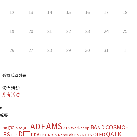
12
13
14
15
16
17
18
19
20
21
22
23
24
25
26
27
28
29
30
31
1
近期活动列表
没有活动
所有活动
标签
AMS
ADF
COSMO-
BAND
ATK Workshop
ABAQUS
3D打印
DFT
QATK
RS
OLED
EDA
NOCV
NanoLab
DES
EDA-NOCV
NMR