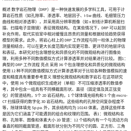
概述 数字岩石物理（DRP）是一种快速发展的多学科工具，可用于计
算岩石性质（如孔隙率、渗透率、地层因子、I-Sw 曲线、毛细管压力
曲线和相对渗透率），并采用高分辨率图像（如 x 射线计算机断层扫
描、扫描电子显微镜）表征微观结构。 在某些情况下，DRP 可以起到
补充作用，取代实验室中相对缓慢且昂贵的测量和根据经验趋势获得
模型的需求。此外，将岩心柱上的 DRP 工作流程与同一柱体上的物理
测量相结合，可以在更大长度范围内实现更可靠、更详尽的地层评估
和表征。本研究对包含理想化和异质化的不同微观结构进行图像处
理，利用多种不同数值模拟方式计算渗透率并对结果进行比较。 图1：
典型的 DRP 工作流程 亮点 采用 36 个包含理想化和异质化的微观结构
使用 12 种不同的数值模拟方式计算渗透率对于比较各种数值模拟的速
度和精度具有重要参考意义 理想化微观结构和数字岩石 在这项研究
中，使用 36 个微观组织生成绝对（单相）不可压缩渗透率的数值参
考，其中包含一组具有不同横截面形状、直径（固定值及其正弦变
化）的管道结构，5个 2D 岩石结构，1 个球体填充结构和 5 个由 micro-
CT 扫描获得的数字化 3D 岩石结构。这些结构的孔隙空间复杂程度不
等，除球体填充 Sp.pa. 外，其余结构均为 10243 体素。选择这些样本
是因为它们涵盖了可能遇到的组合和纹理的范围。 表1：微观结构名
称、孔隙率、图像和体素大小 2D 管道：12 个结构内有一个与流动方向
垂直的相同截面管道，截面形状分别为不同尺寸的圆、正方形、三角