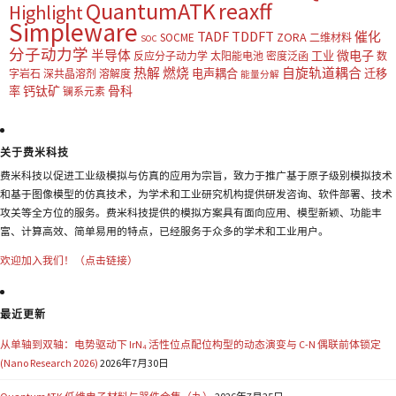
QuantumATK
reaxff
Highlight
Simpleware
TADF
TDDFT
催化
ZORA
SOCME
二维材料
SOC
分子动力学
半导体
微电子
工业
反应分子动力学
太阳能电池
密度泛函
数
热解
燃烧
自旋轨道耦合
电声耦合
迁移
字岩石
深共晶溶剂
溶解度
能量分解
钙钛矿
骨科
率
镧系元素
关于费米科技
费米科技以促进工业级模拟与仿真的应用为宗旨，致力于推广基于原子级别模拟技术
和基于图像模型的仿真技术，为学术和工业研究机构提供研发咨询、软件部署、技术
攻关等全方位的服务。费米科技提供的模拟方案具有面向应用、模型新颖、功能丰
富、计算高效、简单易用的特点，已经服务于众多的学术和工业用户。
欢迎加入我们！（点击链接）
最近更新
从单轴到双轴：电势驱动下 IrN₄ 活性位点配位构型的动态演变与 C-N 偶联前体锁定
(Nano Research 2026)
2026年7月30日