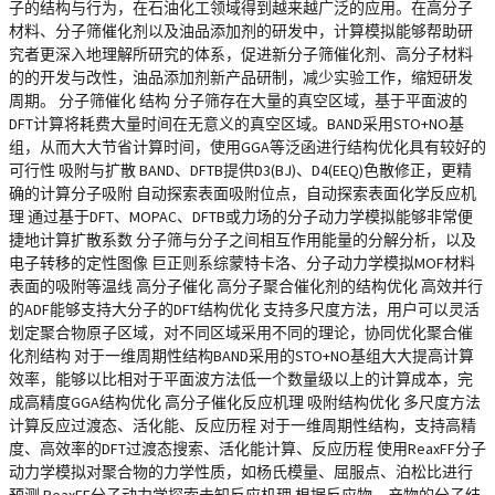
子的结构与行为，在石油化工领域得到越来越广泛的应用。在高分子
材料、分子筛催化剂以及油品添加剂的研发中，计算模拟能够帮助研
究者更深入地理解所研究的体系，促进新分子筛催化剂、高分子材料
的的开发与改性，油品添加剂新产品研制，减少实验工作，缩短研发
周期。 分子筛催化 结构 分子筛存在大量的真空区域，基于平面波的
DFT计算将耗费大量时间在无意义的真空区域。BAND采用STO+NO基
组，从而大大节省计算时间，使用GGA等泛函进行结构优化具有较好的
可行性 吸附与扩散 BAND、DFTB提供D3(BJ)、D4(EEQ)色散修正，更精
确的计算分子吸附 自动探索表面吸附位点，自动探索表面化学反应机
理 通过基于DFT、MOPAC、DFTB或力场的分子动力学模拟能够非常便
捷地计算扩散系数 分子筛与分子之间相互作用能量的分解分析，以及
电子转移的定性图像 巨正则系综蒙特卡洛、分子动力学模拟MOF材料
表面的吸附等温线 高分子催化 高分子聚合催化剂的结构优化 高效并行
的ADF能够支持大分子的DFT结构优化 支持多尺度方法，用户可以灵活
划定聚合物原子区域，对不同区域采用不同的理论，协同优化聚合催
化剂结构 对于一维周期性结构BAND采用的STO+NO基组大大提高计算
效率，能够以比相对于平面波方法低一个数量级以上的计算成本，完
成高精度GGA结构优化 高分子催化反应机理 吸附结构优化 多尺度方法
计算反应过渡态、活化能、反应历程 对于一维周期性结构，支持高精
度、高效率的DFT过渡态搜索、活化能计算、反应历程 使用ReaxFF分子
动力学模拟对聚合物的力学性质，如杨氏模量、屈服点、泊松比进行