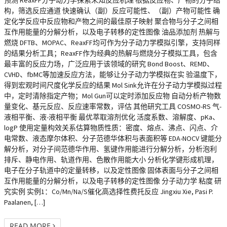
预测 ReaxFF分子动力学探索未知反应机理 根据反应物、产物的分子结
构，筛选反应通道 快速确认（副）反应可能性、（副）产物可能性 确
定化学反应中反应物和产物之间的最佳原子映射 聚合物与分子之间相
互作用能量的分解分析，以及电子转移的定性图像 油品添加剂 热解与
燃烧 DFTB、MOPAC、ReaxFF均可作为分子动力学模拟引擎，支持同样
的结果分析工具；ReaxFF作为经典的热解与燃烧分子模拟工具，包含
最丰富的反应力场，广泛应用于该领域的研究 Bond Boost、REMD、
CVHD、fbMC等加速反应方法，能够让分子动力学模拟在实 验温度下，
得到宏观时间尺度化学反应的结果 Mol Sink允许在分子动力学模拟过程
中，定时清除指定产物；Mol Gun可以定时添加反应物 自动分析产物数
量变化、基元反应、反应速率常数，评估 其他研究工具 COSMO-RS 气-
液相平衡、液-液相平衡 最优萃取溶剂优化 活度系数、溶解度、pKa、
logP 使用定量构效关系估算物质性质：密度、熔点、沸点、闪点、介
电常数、液态摩尔体积、分子范德华体积与表面积等 EDA-NOCV 键能分
解分析，对分子间范德华作用、氢键作用能进行分解分析，分析泡利
排斥、静电作用、轨道作用、色散作用能大小 分析化学键形成机理，
电子在分子轨道中的定量转移，以及定性图像 固体表面与分子之间相
互作用能量的分解分析，以及电子转移的定性图像 分子动力学 粘度 研
究实例 实例1：Co/Mn/Na/S催化高选择性费托反应 Jingxiu Xie, Pasi P.
Paalanen, […]
READ MORE