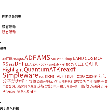
近期活动列表
没有活动
所有活动
标签
AMS
ADF
COSMO-
BAND
ATK Workshop
ABAQUS
3D打印
DFT
QATK
RS
OLED
EDA
NOCV
NanoLab
DES
EDA-NOCV
NMR
QuantumATK
reaxff
Highlight
Simpleware
TADF
TDDFT
催化
ZORA
SOCME
二维材料
SOC
分子动力学
半导体
微电子
工业
反应分子动力学
太阳能电池
密度泛函
数
热解
燃烧
自旋轨道耦合
电声耦合
迁移
字岩石
深共晶溶剂
溶解度
能量分解
钙钛矿
骨科
率
镧系元素
关于费米科技