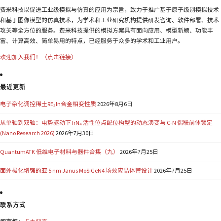
费米科技以促进工业级模拟与仿真的应用为宗旨，致力于推广基于原子级别模拟技术
和基于图像模型的仿真技术，为学术和工业研究机构提供研发咨询、软件部署、技术
攻关等全方位的服务。费米科技提供的模拟方案具有面向应用、模型新颖、功能丰
富、计算高效、简单易用的特点，已经服务于众多的学术和工业用户。
欢迎加入我们！（点击链接）
最近更新
电子杂化调控稀土RE₂In合金相变性质
2026年8月6日
从单轴到双轴：电势驱动下 IrN₄ 活性位点配位构型的动态演变与 C-N 偶联前体锁定
(Nano Research 2026)
2026年7月30日
QuantumATK 低维电子材料与器件合集（九）
2026年7月25日
面外极化增强的亚 5 nm Janus MoSiGeN4 场效应晶体管设计
2026年7月25日
联系方式