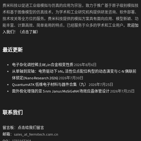
费米科技以促进工业级模拟与仿真的应用为宗旨，致力于推广基于原子级别模拟技
术和基于图像模型的仿真技术，为学术和工业研究机构提供研发咨询、软件部署、
技术攻关等全方位的服务。费米科技提供的模拟方案具有面向应用、模型新颖、功
能丰富、计算高效、简单易用的特点，已经服务于众多的学术和工业用户。
欢迎加
入我们！（点击了解）
最近更新
电子杂化调控稀土RE₂In合金相变性质
2026年8月6日
从单轴到双轴：电势驱动下 IrN₄ 活性位点配位构型的动态演变与 C-N 偶联前
体锁定(Nano Research 2026)
2026年7月30日
QuantumATK 低维电子材料与器件合集（九）
2026年7月25日
面外极化增强的亚 5 nm Janus MoSiGeN4 场效应晶体管设计
2026年7月25日
联系我们
留言板
：
点击给我们留言
邮箱
：sales_at_fermitech.com.cn
QQ
：1732167264