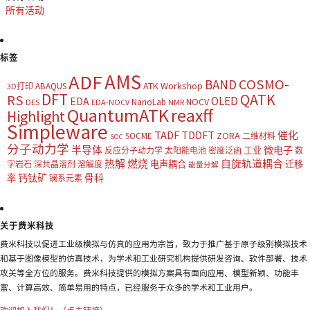
所有活动
标签
AMS
ADF
COSMO-
BAND
ATK Workshop
ABAQUS
3D打印
DFT
QATK
RS
OLED
EDA
NOCV
NanoLab
DES
EDA-NOCV
NMR
QuantumATK
reaxff
Highlight
Simpleware
TADF
TDDFT
催化
ZORA
SOCME
二维材料
SOC
分子动力学
半导体
微电子
工业
反应分子动力学
太阳能电池
密度泛函
数
热解
燃烧
自旋轨道耦合
电声耦合
迁移
字岩石
深共晶溶剂
溶解度
能量分解
钙钛矿
骨科
率
镧系元素
关于费米科技
费米科技以促进工业级模拟与仿真的应用为宗旨，致力于推广基于原子级别模拟技术
和基于图像模型的仿真技术，为学术和工业研究机构提供研发咨询、软件部署、技术
攻关等全方位的服务。费米科技提供的模拟方案具有面向应用、模型新颖、功能丰
富、计算高效、简单易用的特点，已经服务于众多的学术和工业用户。