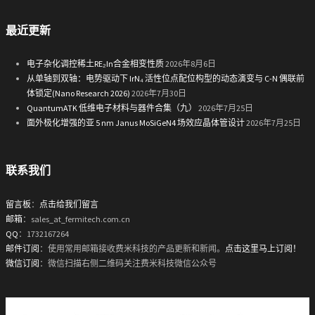
最近更新
电子杂化调控稀土RE₂In合金相变性质
2026年8月6日
从单轴到双轴：电势驱动下 IrN₄ 活性位点配位构型的动态演变与 C-N 偶联前
体锁定(Nano Research 2026)
2026年7月30日
QuantumATK 低维电子材料与器件合集（九）
2026年7月25日
面外极化增强的亚 5 nm Janus MoSiGeN4 场效应晶体管设计
2026年7月25日
联系我们
留言板
：
点击给我们留言
邮箱
：sales_at_fermitech.com.cn
QQ
：1732167264
邮件订阅
：使用常用邮箱接收费米科技的产品更新和新闻。
点击这里马上订阅！
微信订阅
：微信扫描右侧二维码关注费米科技微信公众号