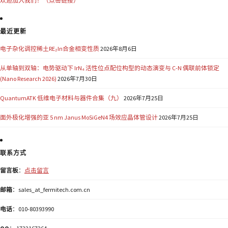
欢迎加入我们！（点击链接）
最近更新
电子杂化调控稀土RE₂In合金相变性质
2026年8月6日
从单轴到双轴：电势驱动下 IrN₄ 活性位点配位构型的动态演变与 C-N 偶联前体锁定
(Nano Research 2026)
2026年7月30日
QuantumATK 低维电子材料与器件合集（九）
2026年7月25日
面外极化增强的亚 5 nm Janus MoSiGeN4 场效应晶体管设计
2026年7月25日
联系方式
留言板
：
点击留言
邮箱
：sales_at_fermitech.com.cn
电话
：010-80393990