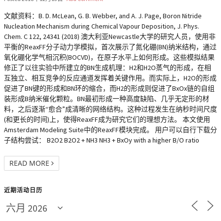
文献资料：B. D. McLean, G. B. Webber, and A. J. Page, Boron Nitride
Nucleation Mechanism during Chemical Vapour Deposition, J. Phys.
Chem. C 122, 24341 (2018) 澳大利亚Newcastle大学的研究人员，使用非
平衡的ReaxFF分子动力学模拟，首次展示了氮化硼(BN)纳米结构，通过
氧化硼化学气相沉积(BOCVD)，在原子水平上如何形成。这些模拟结果
修正了以往实验中所建立的BN生成机理：H2和H2O蒸气的形成，在相
互独立、相互竞争的反应通道发挥着关键作用。而实际上，H2O的形成
促进了BN键的形成和BN环的缩合，而H2的形成则促进了BxOx链的自组
装形成B纳米催化颗粒。BN最初形成一种高度缺陷、几乎无定形的材
料，之后逐渐“愈合”成清晰的网络结构。这种过程发生在纳秒时间尺度
(和更长的时间)上，使得ReaxFF成为研究它们的理想方法。 本文使用
Amsterdam Modeling Suite中的ReaxFF模块完成。 用户可以自行下载分
子结构尝试： B2O2 B2O2 + NH3 NH3 + BxOy with a higher B/O ratio
READ MORE
近期活动日历