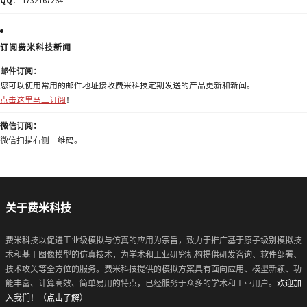
QQ
： 1732167264
订阅费米科技新闻
邮件订阅：
您可以使用常用的邮件地址接收费米科技定期发送的产品更新和新闻。
点击这里马上订阅
！
微信订阅：
微信扫描右侧二维码。
关于费米科技
费米科技以促进工业级模拟与仿真的应用为宗旨，致力于推广基于原子级别模拟技
术和基于图像模型的仿真技术，为学术和工业研究机构提供研发咨询、软件部署、
技术攻关等全方位的服务。费米科技提供的模拟方案具有面向应用、模型新颖、功
能丰富、计算高效、简单易用的特点，已经服务于众多的学术和工业用户。
欢迎加
入我们！（点击了解）