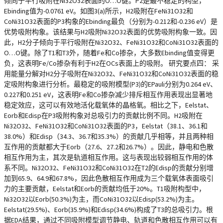
倾向于平行吸附在Ni32O32表面的O…O键。P2是最不稳定的构型，
Ebinding值为-0.0761 eV。如图3(a)所示，H2吸附在FeNi31O32和
CoNi31O32表面的P3构象的Ebinding最负（分别为-0.212和-0.236 eV）是
优势吸附构象。该结果与H2吸附Ni32O32表面的优势吸附构象一致。因
此，H2分子倾向于平行吸附在Ni32O32、FeNi31O32和CoNi31O32表面的
O…O键。除了T1和T3外，随着Fe和Co掺杂，大多数Ebinding值变得更
负，这表明Fe/Co掺杂有利于H2在OCs表面上的吸附。 研究要点四： 采
用能量分解对H2分子吸附在Ni32O32、FeNi31O32和CoNi31O32表面的稳
定吸附构象进行分析。最稳定的吸附模型(P3)的EPauli分别为0.264 eV、
0.227和0.251 eV，这表明Fe和Co掺杂减少排斥相互作用表现出显著地
稳定效应，这可以有效地活化载氧体的晶格氧。相比之下，Eelstat、
Eorb和Edisp在P3吸附构象对总吸引力的贡献比例不同。H2吸附在
Ni32O32、FeNi31O32和CoNi31O32表面的P3，Eelstat（38.1、36.1和
38.0%）和Edisp（34.3、36.7和35.3%）的贡献几乎相等，并且两种相
互作用的贡献都大于Eorb（27.6、27.2和26.7%）。因此，静电和色散
相互作用为主，其次是轨道相互作用。这与表现出较弱相互作用的体
系不同。Ni32O32、FeNi31O32和CoNi31O32在T2的Edisp的贡献分别增
加到65.9、64.9和67.8%，因此色散相互作用成为三个载氧体表面吸引
力的主要贡献，Eelstat和Eorb的贡献均低于20%。T1吸附构型中，
Ni32O32以Eorb(50.3%)为主，而CoNi31O32以Edisp(53.2%)为主。
Eelstat(29.5%)、Eorb(35.9%)和Edisp(34.6%)构成了T3的总吸引力。根
据EDA结果，通过不同吸附模型调节静电、轨道和色散相互作用可以有