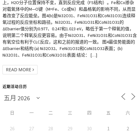
上，H2O分子位置保持不变，直到反应完成（FS结构）。Fe和Co掺杂
对载氧体中的M—O键（M=Fe、Co或Ni）和晶格氧的影响不同，从而显
着改变了反应能垒。图4(b)是Ni32O31、FeNi31O31和CoNi31O31连续释
氧过程的反应坐标和路径。Ni32O31、FeNi31O31和CoNi31O31的
ΔEbarrier值分别为0.977、0.247和1.023 eV，略低于第一个释氧的值，
说明第二个释氧反应更容易。由于Ni32O31、FeNi31O31和CoNi31O31含
有氧空位有利于CLC反应，这和之前的报道的一致。 图4最佳势能面的
ΔEbarrier和结构 (a) Ni32O32、FeNi31O32和CoNi31O32表面；(b)
Ni32O31、FeNi31O31和CoNi31O31表面 结论： […]
READ MORE
近期活动日历
日
一
二
三
四
五
六
26
27
28
29
30
1
2