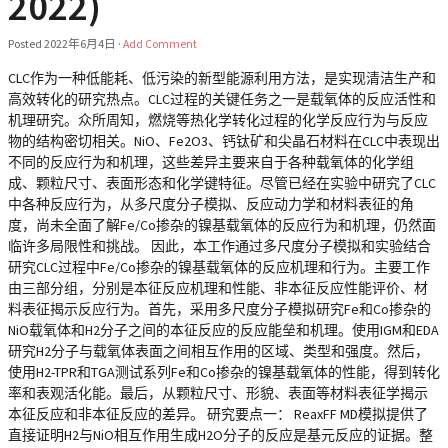
2022)
Posted
2022年6月4日
·
Add Comment
CLC作为一种低能耗、低污染的新型能源利用方法，是实现清洁生产和
高效转化的研究热点。CLC过程的关键任务之一是载氧体的反应活性和
机理研究。众所周知，燃烧等热化学转化过程的化学反应行为与反应
物的结构密切相关。NiO、Fe2O3、钙钛矿和尖晶石材料在CLC中表现出
不同的反应行为和机理，这些差异主要来自于各种载氧体的化学组
成、颗粒尺寸、表面形态和化学键特征。尽管已经在实验中研究了CLC
中各种反应行为，从多尺度分子模拟、反应动力学和材料表征的角
度，尚未全面了解Fe/Co掺杂的镍基载氧体的反应行为和机理，仍然面
临许多局限性和挑战。 因此，本工作通过多尺度分子模拟和实验结合
研究CLC过程中Fe/Co掺杂的镍基载氧体的反应机理和行为。主要工作
由三部分组，分别是本征反应机理和性能、非本征反应性能评价、材
料表征揭示反应行为。首先，采用多尺度分子模拟研究Fe和Co掺杂的
NiO载氧体和H2分子之间的本征反应的反应能垒和机理。使用IGM和EDA
研究H2分子与载氧体表面之间相互作用的区域、类型和强度。然后，
使用H2-TPR和TGA测试系列Fe和Co掺杂的镍基载氧体的性能，得到转化
率和表观活化能。最后，从颗粒尺寸、形貌、表面等材料表征学揭示
本征反应和非本征反应的差异。 研究要点一： ReaxFF MD模拟提供了
直接证明H2与NiO相互作用生成H2O分子的反应是基元反应的证据。整