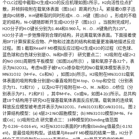
个CLC过程中截取H2生成H2O的反应机理如图1所示，H2向活性位点扩
散，并倾斜吸附在载氧体表面（图1(a)）距离约为2 Å。紧接着O原子迅
速向H2转移，H-H键断裂的同时形成H…O…H键（图1(b)）。形成的不稳
定的结构，Ni-O键随即断开生成H2O分子（图1(c)）。当脱附完成时，
H2O分子的H-O键长分别为1.464和0.960 Å，H…O…H键角约为125°。
H2O分子进一步弛豫得到合理的结构，并远离载氧体表面。下面接着使
用DFT计算探索反应物、产物和过渡态的结构和能量更准确地描述反应
过程。 图 1 截取ReaxFF MD模拟反应过程H2生成H2O的过程（红色球、
蓝色球和白色球分别是O、Ni和H原子） 研究要点二： H2吸附在4层2×2
的NiO (001)周期性平板模型（如图2(a)所示），镍和氧原子各32个，表
示为Ni32O32。考虑Ni原子被Fe/Co掺杂取代的NiO载氧体模型表示为
MNi31O32（M=Fe、Co和Ni），如图2(b)所示。H2吸附在MNi31O32载氧
体表面的吸附构象分别是H2垂直吸附在M-top、O-top和空位（分别表
示为T1、T2和T3），以及H2平行吸附在M—O、M…Ni和O…O桥位（分
别表示为P1、P2和P3），其中M=Fe、Co或Ni，如图4-2(c)所示。总共构
建18个结构用于研究H2在镍基载氧体表面反应机理。载氧体的连续氧
释放反应模型被考虑并表示为Ni32O31、FeNi31O31和CoNi31O31。 图 2
计算结构模型：(a) 4层2×2 NiO超胞模型；(b) MNi31O32模型(M=Ni、Fe
或Co)；(c)吸附位点 研究要点三： 18种模型的Ebinding值范围
为-0.236~-0.016 eV。H2在Ni32O32表面的P3构象Ebinding值最负(-0.192
eV)，是最佳吸附构型。该结果与ReaxFF MD模拟的结果一致，H2分子