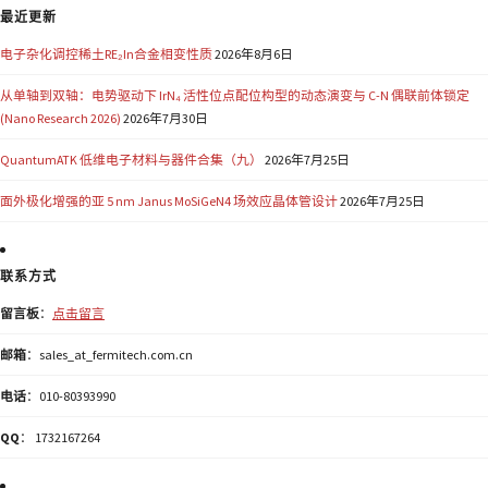
最近更新
电子杂化调控稀土RE₂In合金相变性质
2026年8月6日
从单轴到双轴：电势驱动下 IrN₄ 活性位点配位构型的动态演变与 C-N 偶联前体锁定
(Nano Research 2026)
2026年7月30日
QuantumATK 低维电子材料与器件合集（九）
2026年7月25日
面外极化增强的亚 5 nm Janus MoSiGeN4 场效应晶体管设计
2026年7月25日
联系方式
留言板
：
点击留言
邮箱
：sales_at_fermitech.com.cn
电话
：010-80393990
QQ
： 1732167264