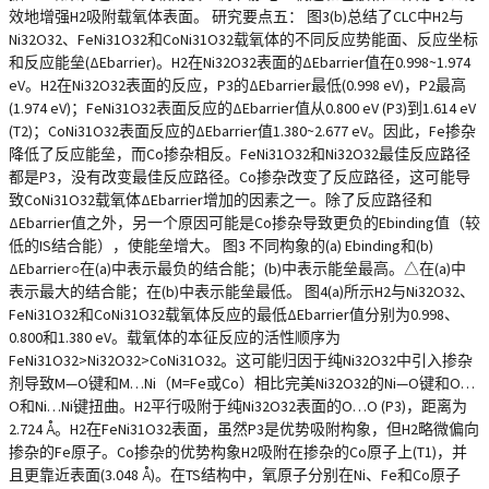
效地增强H2吸附载氧体表面。 研究要点五： 图3(b)总结了CLC中H2与
Ni32O32、FeNi31O32和CoNi31O32载氧体的不同反应势能面、反应坐标
和反应能垒(ΔEbarrier)。H2在Ni32O32表面的ΔEbarrier值在0.998~1.974
eV。H2在Ni32O32表面的反应，P3的ΔEbarrier最低(0.998 eV)，P2最高
(1.974 eV)；FeNi31O32表面反应的ΔEbarrier值从0.800 eV (P3)到1.614 eV
(T2)；CoNi31O32表面反应的ΔEbarrier值1.380~2.677 eV。因此，Fe掺杂
降低了反应能垒，而Co掺杂相反。FeNi31O32和Ni32O32最佳反应路径
都是P3，没有改变最佳反应路径。Co掺杂改变了反应路径，这可能导
致CoNi31O32载氧体ΔEbarrier增加的因素之一。除了反应路径和
ΔEbarrier值之外，另一个原因可能是Co掺杂导致更负的Ebinding值（较
低的IS结合能），使能垒增大。 图3 不同构象的(a) Ebinding和(b)
ΔEbarrier○在(a)中表示最负的结合能；(b)中表示能垒最高。△在(a)中
表示最大的结合能；在(b)中表示能垒最低。 图4(a)所示H2与Ni32O32、
FeNi31O32和CoNi31O32载氧体反应的最低ΔEbarrier值分别为0.998、
0.800和1.380 eV。载氧体的本征反应的活性顺序为
FeNi31O32>Ni32O32>CoNi31O32。这可能归因于纯Ni32O32中引入掺杂
剂导致M—O键和M…Ni（M=Fe或Co）相比完美Ni32O32的Ni—O键和O…
O和Ni…Ni键扭曲。H2平行吸附于纯Ni32O32表面的O…O (P3)，距离为
2.724 Å。H2在FeNi31O32表面，虽然P3是优势吸附构象，但H2略微偏向
掺杂的Fe原子。Co掺杂的优势构象H2吸附在掺杂的Co原子上(T1)，并
且更靠近表面(3.048 Å)。在TS结构中，氧原子分别在Ni、Fe和Co原子