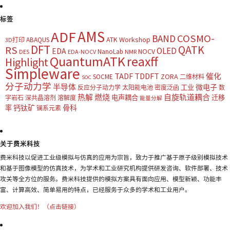
标签
AMS
ADF
COSMO-
BAND
ATK Workshop
ABAQUS
3D打印
DFT
QATK
RS
OLED
EDA
NOCV
NanoLab
DES
EDA-NOCV
NMR
QuantumATK
reaxff
Highlight
Simpleware
TADF
TDDFT
催化
ZORA
SOCME
二维材料
SOC
分子动力学
半导体
微电子
工业
反应分子动力学
太阳能电池
密度泛函
数
热解
燃烧
自旋轨道耦合
电声耦合
迁移
字岩石
深共晶溶剂
溶解度
能量分解
钙钛矿
骨科
率
镧系元素
关于费米科技
费米科技以促进工业级模拟与仿真的应用为宗旨，致力于推广基于原子级别模拟技术
和基于图像模型的仿真技术，为学术和工业研究机构提供研发咨询、软件部署、技术
攻关等全方位的服务。费米科技提供的模拟方案具有面向应用、模型新颖、功能丰
富、计算高效、简单易用的特点，已经服务于众多的学术和工业用户。
欢迎加入我们！（点击链接）