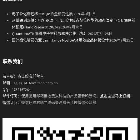
电子杂化调控稀土RE₂In合金相变性质
2026年8月6日
从单轴到双轴：电势驱动下 IrN₄ 活性位点配位构型的动态演变与 C-N 偶联前
体锁定(Nano Research 2026)
2026年7月30日
QuantumATK 低维电子材料与器件合集（九）
2026年7月25日
面外极化增强的亚 5 nm Janus MoSiGeN4 场效应晶体管设计
2026年7月25日
联系我们
留言板
：
点击给我们留言
邮箱
：sales_at_fermitech.com.cn
QQ
：1732167264
邮件订阅
：使用常用邮箱接收费米科技的产品更新和新闻。
点击这里马上订阅！
微信订阅
：微信扫描右侧二维码关注费米科技微信公众号