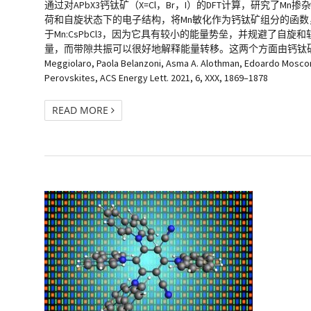
通过对APbX3钙钛矿（X=Cl，Br，I）的DFT计算，研究
荷和自旋状态下的电子结构，将Mn敏化作为钙钛矿组分的函
于Mn:CsPbCl3，因为它具有较小的能量势垒，并规避了
量，而带隙共振可以很好地解释能量转移。这两个方面由钙钛矿主体的带边能
Meggiolaro, Paola Belanzoni, Asma A. Alothman, Edoardo Moscon
Perovskites, ACS Energy Lett. 2021, 6, XXX, 1869–1878
READ MORE