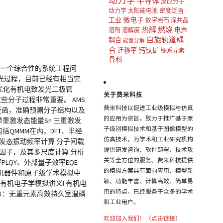
动力学
半导体
反应分子
动力学
太阳能电池
密度泛函
微电子
工业
数字岩石
深共晶
热解
燃烧
电声
溶剂
溶解度
自旋轨道耦
耦合
能量分解
合
钙钛矿
迁移率
镧系元素
骨科
是一个综合性的系统工程问
光过程，目前已经有相当完
优化有机电致发光二极管
关于费米科技
些分子过程非常重要。 AMS
费米科技以促进工业级模拟与仿真
度泛函，准确预测分子结构以及
的应用为宗旨，致力于推广基于原
单重激发态能量Sn 三重激发
子级别模拟技术和基于图像模型的
包括QMMM在内，DFT、半经
仿真技术，为学术和工业研究机构
激发态振动频率计算 分子间载
提供研发咨询、软件部署、技术攻
hys因子，及其多尺度计算 分析
关等全方位的服务。费米科技提供
LQY、外部量子效率EQE
的模拟方案具有面向应用、模型新
业有机器件和原子级学术模拟中
颖、功能丰富、计算高效、简单易
 有机电子学模拟讲义I 有机电
用的特点，已经服务于众多的学术
例 实例1：无重元素高效持久室温磷
和工业用户。
欢迎加入我们！（点击链接）