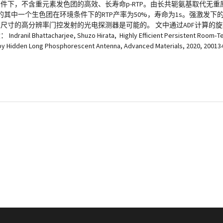
境条件下，不含重元素发色团的高效、长寿命p-RTP。由长共轭氨基取代无
其中一个生色团在环境条件下的RTP产率为50%，寿命为1s。强激发下
限尺寸的高分辨率门控发射的光电探测器是可能的。 文中通过ADF计算的
arjee, Shuzo Hirata, Highly Efficient Persistent Room‐Te
y Hidden Long Phosphorescent Antenna, Advanced Materials, 2020, 2001