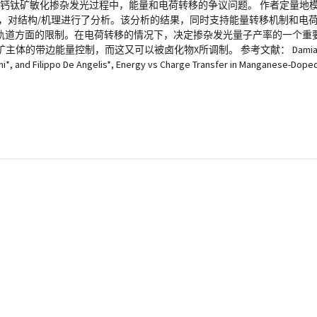
了Mn掺杂钙钛矿敏化掺杂发光过程中，能量和电荷转移的争议问题。 作者定量
数，对结构/机理进行了分析。该分析的结果，同时支持能量转移机制和电
自旋和轨道方面的限制。在电荷转移的情况下，决定掺杂发光量子产率的一个
量控制，而这又可以被卤化物X所调制。 参考文献： Damiano Ricciare
i*, and Filippo De Angelis*, Energy vs Charge Transfer in Manganese-Dope