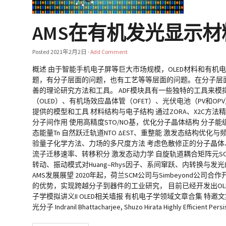
AMS在有机发光显示
Posted
2021年2月2日
·
Add Comment
概述 由于智能手机电子屏等巨大市场规模，OLED材料和有
题，有分子层面的问题，也有工艺等等层面的问题。在分子层
善的理论研究方法和工具。 ADF模块具有一些独特的工具来
（OLED）、有机场效应晶体管（OFET）、光伏电池（PV和O
提供的模型和工具 材料结构与电子结构 通过ZORA、X2C
分子间作用 使用高精度STO/NO基，优化分子晶体结构 分子
态能量Tn 自然跃迁轨道NTO ΔEST、重整能 激发态结构优化
验量子化学方法、力场的多尺度方法 考虑色散修正的分子晶体、团
流子迁移速率、转移积分 激发态动力学 自旋轨道耦合矩阵元SOCME，
转动、振动模式对Huang–Rhys因子、系间窜跃、内转换与发
AMS发展展望 2020年起，荷兰SCM公司与Simbeyon
的优势，实现跨越分子到器件的工业研究， 目前已经开发出OLE
子学模拟讲义II OLED相关墙报 有机电子学领域文章合集 特邀文集 中文
光分子 Indranil Bhattacharjee, Shuzo Hirata Highly Efficient P