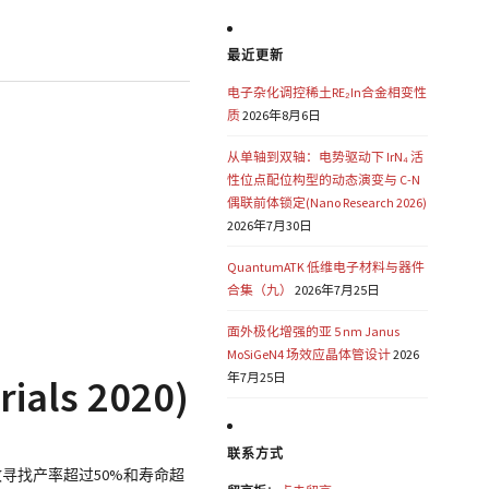
最近更新
电子杂化调控稀土RE₂In合金相变性
质
2026年8月6日
从单轴到双轴：电势驱动下 IrN₄ 活
性位点配位构型的动态演变与 C-N
偶联前体锁定(Nano Research 2026)
2026年7月30日
QuantumATK 低维电子材料与器件
合集（九）
2026年7月25日
面外极化增强的亚 5 nm Janus
MoSiGeN4 场效应晶体管设计
2026
年7月25日
s 2020)
联系方式
致寻找产率超过50%和寿命超