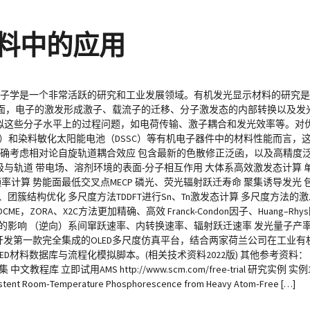
材料中的应用
机电子学是一个非常活跃的研究和工业发展领域。有机发光显示材料的研究
面，电子的激发形成激子、载流子的迁移、分子激发态的内部转换以及发
模拟这些分子水平上的过程问题，如电荷传输、激子耦合和发光效率等。对
PV）和染料敏化太阳能电池（DSSC）等有机电子器件中的材料性能而言，这
方法精确考虑相对论自旋轨道耦合效应 包含最新的色散修正泛函，以及高精
能级与轨道 带电场、溶剂环境的表面-分子相互作用 大体系高效激发态计算 
与频率计算 势能面最低交叉点MECP 磷光、荧光辐射跃迁寿命 聚集诱导发光 
簇结构优化 多尺度方法TDDFT进行Sn、Tn激发态计算 多尺度方法的
ZORA、X2C方法更加精确、高效 Franck-Condon因子、Huang–R
光的影响 （逆向）系间窜跃速率、内转换速率、辐射跃迁速率 发光量子产率P
d公司合作开发第一款完全集成的OLED多尺度仿真平台，结合两家荷兰公司在工
D材料数据库与流程化模拟脚本。(相关技术资料2022版) 其他参考资料：
教程库 立即试用AMS http://www.scm.com/free-trial 研究实
ersistent Room‐Temperature Phosphorescence from Heavy Atom‐Free […]