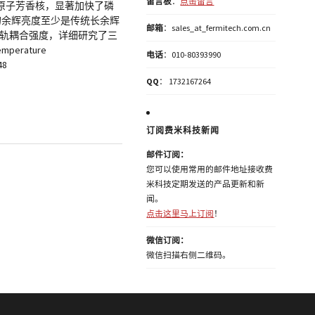
留言板
：
点击留言
重原子芳香核，显著加快了磷
的余辉亮度至少是传统长余辉
邮箱
：sales_at_fermitech.com.cn
旋轨耦合强度，详细研究了三
mperature
电话
：010-80393990
348
QQ
： 1732167264
订阅费米科技新闻
邮件订阅：
您可以使用常用的邮件地址接收费
米科技定期发送的产品更新和新
闻。
点击这里马上订阅
！
微信订阅：
微信扫描右侧二维码。