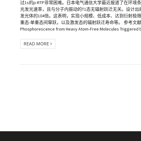
过1s的p-RTP非常困难。日本电气通信大学最近报道了在环
光发光速率，且与分子内振动的T1态无辐射跃迁无关。设计出的
发光体的104倍。这表明，实现小规模、低成本、达到衍射极
重态-单重态间窜跃，以及激发态的辐射跃迁寿命等。 参考文献： Indranil Bhattach
Phosphorescence from Heavy Atom‐Free Molecules Triggered b
READ MORE