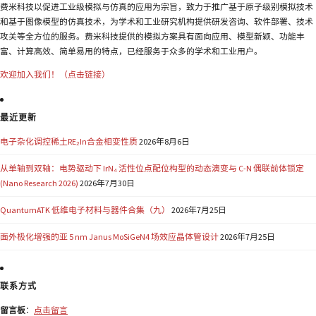
费米科技以促进工业级模拟与仿真的应用为宗旨，致力于推广基于原子级别模拟技术
和基于图像模型的仿真技术，为学术和工业研究机构提供研发咨询、软件部署、技术
攻关等全方位的服务。费米科技提供的模拟方案具有面向应用、模型新颖、功能丰
富、计算高效、简单易用的特点，已经服务于众多的学术和工业用户。
欢迎加入我们！（点击链接）
最近更新
电子杂化调控稀土RE₂In合金相变性质
2026年8月6日
从单轴到双轴：电势驱动下 IrN₄ 活性位点配位构型的动态演变与 C-N 偶联前体锁定
(Nano Research 2026)
2026年7月30日
QuantumATK 低维电子材料与器件合集（九）
2026年7月25日
面外极化增强的亚 5 nm Janus MoSiGeN4 场效应晶体管设计
2026年7月25日
联系方式
留言板
：
点击留言