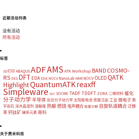
近期活动列表
没有活动
所有活动
标签
AMS
ADF
COSMO-
BAND
ATK Workshop
ABAQUS
3D打印
DFT
QATK
RS
OLED
EDA
NOCV
NanoLab
DES
EDA-NOCV
NMR
QuantumATK
reaxff
Highlight
Simpleware
TADF
TDDFT
催化
ZORA
SOCME
二维材料
SOC
分子动力学
半导体
微电子
工业
反应分子动力学
太阳能电池
密度泛函
数
热解
燃烧
自旋轨道耦合
电声耦合
迁移
字岩石
深共晶溶剂
溶解度
能量分解
钙钛矿
骨科
率
镧系元素
关于费米科技