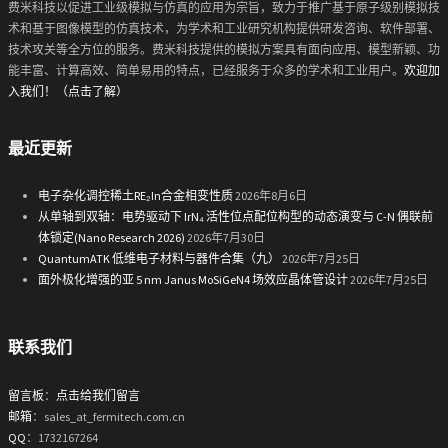
费米科技以促进工业级模拟与仿真的应用为宗旨，致力于推广基于原子级别模拟技
术和基于图像模型的仿真技术，为学术和工业研究机构提供研发咨询、软件部署、
技术攻关等全方位的服务。费米科技提供的模拟方案具有面向应用、模型新颖、功
能丰富、计算高效、简单易用的特点，已经服务于众多的学术和工业用户。
欢迎加
入我们！（点击了解）
最近更新
电子杂化调控稀土RE₂In合金相变性质
2026年8月6日
从单轴到双轴：电势驱动下 IrN₄ 活性位点配位构型的动态演变与 C-N 偶联前
体锁定(Nano Research 2026)
2026年7月30日
QuantumATK 低维电子材料与器件合集（九）
2026年7月25日
面外极化增强的亚 5 nm Janus MoSiGeN4 场效应晶体管设计
2026年7月25日
联系我们
留言板
：
点击给我们留言
邮箱
：sales_at_fermitech.com.cn
QQ
：1732167264