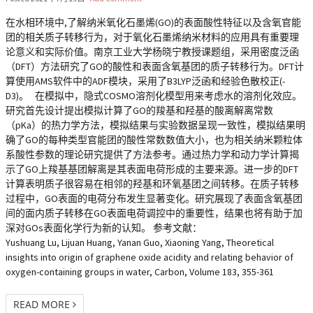
在水相环境中,了解纳米氧化石墨烯(GO)的表面酸性特征以及含氧官能
团的相关质子转移行为，对于氧化石墨烯纳米材料的应用具有重要理
论意义和实际价值。南京工业大学杨晓宁教授课题组，采用密度泛函
（DFT）方法研究了GO的酸性和表面含氧基团的质子转移行为。DFT计
算使用AMS软件中的ADF模块，采用了B3LYP泛函和经验色散校正(-
D3)。 在模拟中，隐式COSMO溶剂化模型用来考虑水的溶剂化效应。
研究首先设计提出模拟计算了GO的羧基和羟基的酸离解离常数
（pKa）的热力学方法，模拟结果与实验数据呈现一致性，模拟结果明
确了GO的每种类型官能团的酸性常数数值大小，也为相关纳米颗粒体
系酸性参数的理论研究提供了方法参考。通过热力学和动力学计算揭
示了GO上羧基基团解离是其表面电荷形成的主要来源。进一步的DFT
计算表明质子很容易在相邻的羟基和环氧基团之间转移。在质子转移
过程中，GO表面的电荷分布发生显著变化。研究展现了表面含氧基团
间的面内质子转移在GO表面电荷调控中的重要性，结果也将有助于加
深对GOs表面化学行为新的认知。 参考文献：
Yushuang Lu, Lijuan Huang, Yanan Guo, Xiaoning Yang, Theoretical
insights into origin of graphene oxide acidity and relating behavior of
oxygen-containing groups in water, Carbon, Volume 183, 355-361
READ MORE