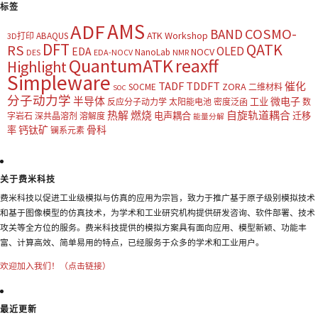
标签
AMS
ADF
COSMO-
BAND
ATK Workshop
ABAQUS
3D打印
DFT
QATK
RS
OLED
EDA
NOCV
NanoLab
DES
EDA-NOCV
NMR
QuantumATK
reaxff
Highlight
Simpleware
TADF
TDDFT
催化
ZORA
SOCME
二维材料
SOC
分子动力学
半导体
微电子
工业
反应分子动力学
太阳能电池
密度泛函
数
热解
燃烧
自旋轨道耦合
电声耦合
迁移
字岩石
深共晶溶剂
溶解度
能量分解
钙钛矿
骨科
率
镧系元素
关于费米科技
费米科技以促进工业级模拟与仿真的应用为宗旨，致力于推广基于原子级别模拟技术
和基于图像模型的仿真技术，为学术和工业研究机构提供研发咨询、软件部署、技术
攻关等全方位的服务。费米科技提供的模拟方案具有面向应用、模型新颖、功能丰
富、计算高效、简单易用的特点，已经服务于众多的学术和工业用户。
欢迎加入我们！（点击链接）
最近更新