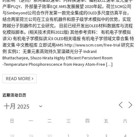
的影响 （逆向）系间窜跃速率、内转换速率、辐射跃迁速率 发光量子
产率PLQY、外部量子效率EQE AMS发展展望 2020年起，荷兰SCM公司
与Simbeyond公司合作开发第一款完全集成的OLED多尺度仿真平台，
结合两家荷兰公司在工业有机器件和原子级学术模拟中的优势，实现
跨越分子到器件的工业研究， 目前已经开发出OLED材料数据库与流程
化模拟脚本。(相关技术资料2022版) 其他参考资料： 有机电子学模拟
讲义I 有机电子学模拟讲义II OLED相关墙报 有机电子学领域文章合集 特
邀文集 中文教程库 立即试用AMS http://www.scm.com/free-trial 研究实
例 实例1：无重元素高效持久室温磷光分子 Indranil
Bhattacharjee, Shuzo Hirata Highly Efficient Persistent Room
‐Temperature Phosphorescence from Heavy Atom‐Free […]
READ MORE
近期活动日历
日
一
二
三
四
五
六
28
29
30
1
2
3
4