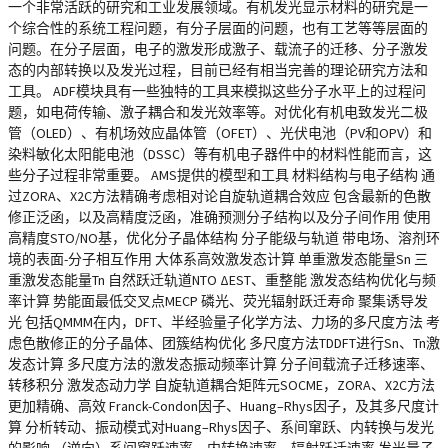
一个非常活跃的研究和工业发展领域。有机发光显示材料的研究是一
个综合性的系统工程问题，有分子层面的问题，也有工艺等等层面的
问题。在分子层面，电子的激发形成激子、载流子的迁移、分子激发
态的内部转换以及发光过程，目前已经有相当完善的理论研究方法和
工具。 ADF模块具有一些独特的工具来模拟这些分子水平上的过程问
题，如电荷传输、激子耦合和发光效率等。对优化有机电致发光二极
管（OLED）、有机场效应晶体管（OFET）、光伏电池（PV和OPV）和
染料敏化太阳能电池（DSSC）等有机电子器件中的材料性能而言，这
些分子过程非常重要。 AMS提供的模型和工具 材料结构与电子结构 通
过ZORA、X2C方法精确考虑相对论自旋轨道耦合效应 包含最新的色散
修正泛函，以及高精度泛函，准确预测分子结构以及分子间作用 使用
高精度STO/NO基，优化分子晶体结构 分子能级与轨道 带电场、溶剂环
境的表面-分子相互作用 大体系高效激发态计算 单重激发态能量Sn 三
重激发态能量Tn 自然跃迁轨道NTO ΔEST、重整能 激发态结构优化与频
率计算 势能面最低交叉点MECP 磷光、荧光辐射跃迁寿命 聚集诱导发
光 包括QMMM在内，DFT、半经验量子化学方法、力场的多尺度方法 考
虑色散修正的分子晶体、团簇结构优化 多尺度方法TDDFT进行Sn、Tn激
发态计算 多尺度方法的激发态振动频率计算 分子间载流子迁移速率、
转移积分 激发态动力学 自旋轨道耦合矩阵元SOCME，ZORA、X2C方法
更加精确、高效 Franck-Condon因子、Huang–Rhys因子，及其多尺度计
算 分析转动、振动模式对Huang–Rhys因子、系间窜跃、内转换与发光