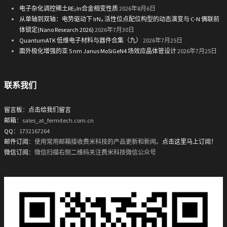
电子杂化调控稀土RE₂In合金相变性质
2026年8月6日
从单轴到双轴：电势驱动下 IrN₄ 活性位点配位构型的动态演变与 C-N 偶联前
体锁定(Nano Research 2026)
2026年7月30日
QuantumATK 低维电子材料与器件合集（九）
2026年7月25日
面外极化增强的亚 5 nm Janus MoSiGeN4 场效应晶体管设计
2026年7月25日
联系我们
留言板
：
点击给我们留言
邮箱
：sales_at_fermitech.com.cn
QQ
：1732167264
邮件订阅
：使用常用邮箱接收费米科技的产品更新和新闻。
点击这里马上订阅！
微信订阅
：微信扫描右侧二维码关注费米科技微信公众号