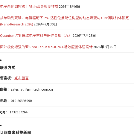
电子杂化调控稀土RE₂In合金相变性质
2026年8月6日
从单轴到双轴：电势驱动下 IrN₄ 活性位点配位构型的动态演变与 C-N 偶联前体锁定
(Nano Research 2026)
2026年7月30日
QuantumATK 低维电子材料与器件合集（九）
2026年7月25日
面外极化增强的亚 5 nm Janus MoSiGeN4 场效应晶体管设计
2026年7月25日
联系方式
留言板
：
点击留言
邮箱
：sales_at_fermitech.com.cn
电话
：010-80393990
QQ
： 1732167264
订阅费米科技新闻