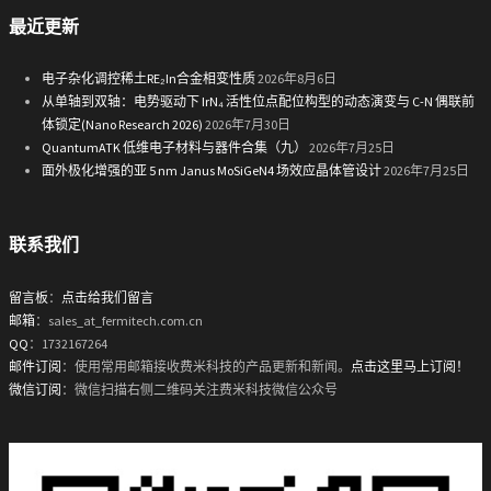
最近更新
电子杂化调控稀土RE₂In合金相变性质
2026年8月6日
从单轴到双轴：电势驱动下 IrN₄ 活性位点配位构型的动态演变与 C-N 偶联前
体锁定(Nano Research 2026)
2026年7月30日
QuantumATK 低维电子材料与器件合集（九）
2026年7月25日
面外极化增强的亚 5 nm Janus MoSiGeN4 场效应晶体管设计
2026年7月25日
联系我们
留言板
：
点击给我们留言
邮箱
：sales_at_fermitech.com.cn
QQ
：1732167264
邮件订阅
：使用常用邮箱接收费米科技的产品更新和新闻。
点击这里马上订阅！
微信订阅
：微信扫描右侧二维码关注费米科技微信公众号