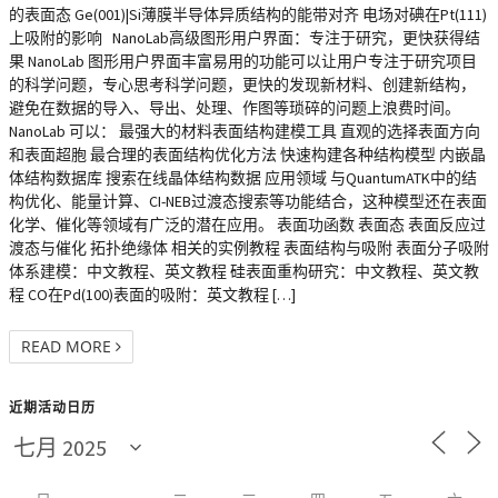
的表面态 Ge(001)|Si薄膜半导体异质结构的能带对齐 电场对碘在Pt(111)
上吸附的影响 NanoLab高级图形用户界面：专注于研究，更快获得结
果 NanoLab 图形用户界面丰富易用的功能可以让用户专注于研究项目
的科学问题，专心思考科学问题，更快的发现新材料、创建新结构，
避免在数据的导入、导出、处理、作图等琐碎的问题上浪费时间。
NanoLab 可以： 最强大的材料表面结构建模工具 直观的选择表面方向
和表面超胞 最合理的表面结构优化方法 快速构建各种结构模型 内嵌晶
体结构数据库 搜索在线晶体结构数据 应用领域 与QuantumATK中的结
构优化、能量计算、CI-NEB过渡态搜索等功能结合，这种模型还在表面
化学、催化等领域有广泛的潜在应用。 表面功函数 表面态 表面反应过
渡态与催化 拓扑绝缘体 相关的实例教程 表面结构与吸附 表面分子吸附
体系建模：中文教程、英文教程 硅表面重构研究：中文教程、英文教
程 CO在Pd(100)表面的吸附：英文教程 […]
READ MORE
近期活动日历