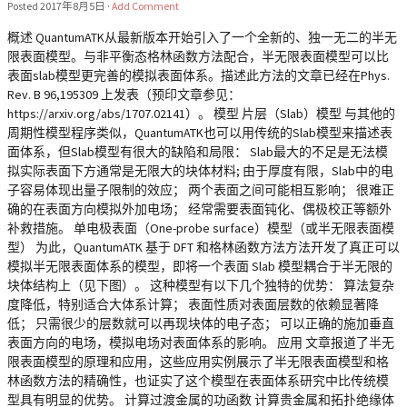
Posted
2017年8月5日
·
Add Comment
概述 QuantumATK从最新版本开始引入了一个全新的、独一无二的半无
限表面模型。与非平衡态格林函数方法配合，半无限表面模型可以比
表面slab模型更完善的模拟表面体系。描述此方法的文章已经在Phys.
Rev. B 96,195309 上发表（预印文章参见：
https://arxiv.org/abs/1707.02141）。 模型 片层（Slab）模型 与其他的
周期性模型程序类似，QuantumATK也可以用传统的Slab模型来描述表
面体系，但Slab模型有很大的缺陷和局限： Slab最大的不足是无法模
拟实际表面下方通常是无限大的块体材料; 由于厚度有限，Slab中的电
子容易体现出量子限制的效应； 两个表面之间可能相互影响； 很难正
确的在表面方向模拟外加电场； 经常需要表面钝化、偶极校正等额外
补救措施。 单电极表面（One-probe surface）模型（或半无限表面模
型） 为此，QuantumATK 基于 DFT 和格林函数方法方法开发了真正可以
模拟半无限表面体系的模型，即将一个表面 Slab 模型耦合于半无限的
块体结构上（见下图）。 这种模型有以下几个独特的优势： 算法复杂
度降低，特别适合大体系计算； 表面性质对表面层数的依赖显著降
低； 只需很少的层数就可以再现块体的电子态； 可以正确的施加垂直
表面方向的电场，模拟电场对表面体系的影响。 应用 文章报道了半无
限表面模型的原理和应用，这些应用实例展示了半无限表面模型和格
林函数方法的精确性，也证实了这个模型在表面体系研究中比传统模
型具有明显的优势。 计算过渡金属的功函数 计算贵金属和拓扑绝缘体