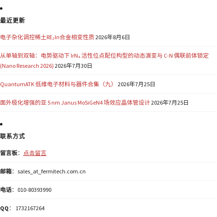
最近更新
电子杂化调控稀土RE₂In合金相变性质
2026年8月6日
从单轴到双轴：电势驱动下 IrN₄ 活性位点配位构型的动态演变与 C-N 偶联前体锁定
(Nano Research 2026)
2026年7月30日
QuantumATK 低维电子材料与器件合集（九）
2026年7月25日
面外极化增强的亚 5 nm Janus MoSiGeN4 场效应晶体管设计
2026年7月25日
联系方式
留言板
：
点击留言
邮箱
：sales_at_fermitech.com.cn
电话
：010-80393990
QQ
： 1732167264