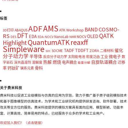
标签
AMS
ADF
COSMO-
BAND
ATK Workshop
ABAQUS
3D打印
DFT
QATK
RS
OLED
EDA
NOCV
NanoLab
DES
EDA-NOCV
NMR
QuantumATK
reaxff
Highlight
Simpleware
TADF
TDDFT
催化
ZORA
SOCME
二维材料
SOC
分子动力学
半导体
微电子
工业
反应分子动力学
太阳能电池
密度泛函
数
热解
燃烧
自旋轨道耦合
电声耦合
迁移
字岩石
深共晶溶剂
溶解度
能量分解
钙钛矿
骨科
率
镧系元素
关于费米科技
费米科技以促进工业级模拟与仿真的应用为宗旨，致力于推广基于原子级别模拟技术
和基于图像模型的仿真技术，为学术和工业研究机构提供研发咨询、软件部署、技术
攻关等全方位的服务。费米科技提供的模拟方案具有面向应用、模型新颖、功能丰
富、计算高效、简单易用的特点，已经服务于众多的学术和工业用户。
欢迎加入我们！（点击链接）