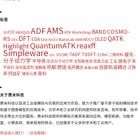
标签
AMS
ADF
COSMO-
BAND
ATK Workshop
ABAQUS
3D打印
DFT
QATK
RS
OLED
EDA
NOCV
NanoLab
DES
EDA-NOCV
NMR
QuantumATK
reaxff
Highlight
Simpleware
TADF
TDDFT
催化
ZORA
SOCME
二维材料
SOC
分子动力学
半导体
微电子
工业
反应分子动力学
太阳能电池
密度泛函
数
热解
燃烧
自旋轨道耦合
电声耦合
迁移
字岩石
深共晶溶剂
溶解度
能量分解
钙钛矿
骨科
率
镧系元素
关于费米科技
费米科技以促进工业级模拟与仿真的应用为宗旨，致力于推广基于原子级别模拟技术
和基于图像模型的仿真技术，为学术和工业研究机构提供研发咨询、软件部署、技术
攻关等全方位的服务。费米科技提供的模拟方案具有面向应用、模型新颖、功能丰
富、计算高效、简单易用的特点，已经服务于众多的学术和工业用户。
欢迎加入我们！（点击链接）