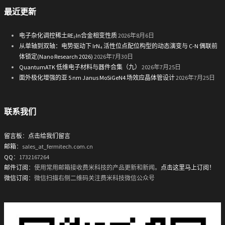
最近更新
电子杂化调控稀土RE₂In合金相变性质
2026年8月6日
从单轴到双轴：电势驱动下 IrN₄ 活性位点配位构型的动态演变与 C-N 偶联前
体锁定(Nano Research 2026)
2026年7月30日
QuantumATK 低维电子材料与器件合集（九）
2026年7月25日
面外极化增强的亚 5 nm Janus MoSiGeN4 场效应晶体管设计
2026年7月25日
联系我们
留言板
：
点击给我们留言
邮箱
：sales_at_fermitech.com.cn
QQ
：1732167264
邮件订阅
：使用常用邮箱接收费米科技的产品更新和新闻。
点击这里马上订阅！
微信订阅
：微信扫描右侧二维码关注费米科技微信公众号