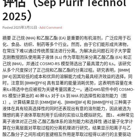
评估（Sep Purif Technol
2025）
Posted
2025年3月31日
·
Add Comment
摘要 正己烷 (NHA) 和乙酸乙酯 (EA) 是重要的有机溶剂，广泛应用于石
化、食品、纺织、制药等多个行业。然而，由于它们能形成共沸物，
在常压下难以通过传统蒸馏法进行分离。为解决此问题石河子大学雷
志刚教授团队使用离子液体 (ILs) 作为萃取剂来分离乙酸乙酯 (EA) 和正
己烷 (NHA)，并通过 COSMO-RS 模型筛选出了最具潜力的 ILs。该研究
从多个尺度探讨了正己烷和乙酸乙酯的分离过程。研究表明，[BMIM]
[BF4] 因其较低的成本和优异的溶解能力成为最具经济效益的选择。同
时，注意到 [BMIM][PF6] 具有显著的能量消耗优势，这表明热容量在未
来ILs筛选中也应被视为关键考量因素之一。通过AMS软件中的 COSMO-
RS 模型计算出的 40 种 ILs 对于 EA 到 NHA 的选择性和溶剂能力（图
1）。计算结果显示 [EMIM][BF4]、[BMIM][BF4] 和 [BMIM][PF6] 三种离子
液体在具有较高选择性的同时还表现出有意的溶剂能力，因此被选为
理想的离子液体萃取剂用于后续的实验以及模拟研究。 图1、40种常见
离子液体对正己烷-乙酸乙酯体系的溶剂能力和选择性 通过量子化学计
算在分离层面对萃取过程的分离机理进行研究，结果显示阳离子与乙
酸乙酯分子之间形成的氢键相互作用是萃取过程得以进行的主要驱动