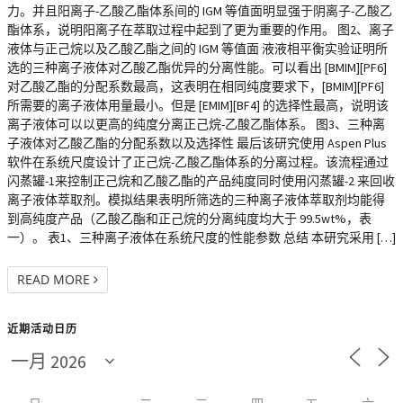
力。并且阳离子-乙酸乙酯体系间的 IGM 等值面明显强于阴离子-乙酸乙
酯体系，说明阳离子在萃取过程中起到了更为重要的作用。 图2、离子
液体与正己烷以及乙酸乙酯之间的 IGM 等值面 液液相平衡实验证明所
选的三种离子液体对乙酸乙酯优异的分离性能。可以看出 [BMIM][PF6]
对乙酸乙酯的分配系数最高，这表明在相同纯度要求下，[BMIM][PF6]
所需要的离子液体用量最小。但是 [EMIM][BF4] 的选择性最高，说明该
离子液体可以以更高的纯度分离正己烷-乙酸乙酯体系。 图3、三种离
子液体对乙酸乙酯的分配系数以及选择性 最后该研究使用 Aspen Plus
软件在系统尺度设计了正己烷-乙酸乙酯体系的分离过程。该流程通过
闪蒸罐-1来控制正己烷和乙酸乙酯的产品纯度同时使用闪蒸罐-2 来回收
离子液体萃取剂。模拟结果表明所筛选的三种离子液体萃取剂均能得
到高纯度产品（乙酸乙酯和正己烷的分离纯度均大于 99.5wt%，表
一）。 表1、三种离子液体在系统尺度的性能参数 总结 本研究采用 […]
READ MORE
近期活动日历