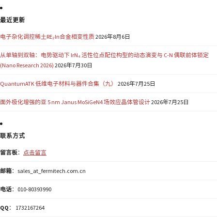
最近更新
电子杂化调控稀土RE₂In合金相变性质
2026年8月6日
从单轴到双轴：电势驱动下 IrN₄ 活性位点配位构型的动态演变与 C-N 偶联前体锁定
(Nano Research 2026)
2026年7月30日
QuantumATK 低维电子材料与器件合集（九）
2026年7月25日
面外极化增强的亚 5 nm Janus MoSiGeN4 场效应晶体管设计
2026年7月25日
联系方式
留言板
：
点击留言
邮箱
：sales_at_fermitech.com.cn
电话
：010-80393990
QQ
： 1732167264