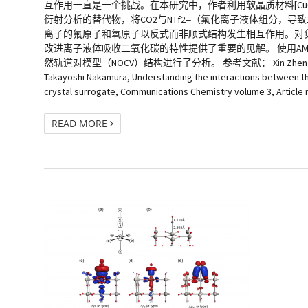
互作用一直是一个挑战。在本研究中，作者利用软晶质材料[Cu(NTf2)2(bpp)2] (NTf
衍射分析的替代物，将CO2与NTf2‒（氟化离子液体组分，导
离子的氟原子和氧原子以反式而非顺式结构发生相互作用。对负
改进离子液体吸收二氧化碳的特性提供了重要的见解。 使用AMS-A
然轨道对模型（NOCV）结构进行了分析。 参考文献： Xin Zheng, Katsuo Fukuhara,
Takayoshi Nakamura, Understanding the interactions between the 
crystal surrogate, Communications Chemistry volume 3, Article
READ MORE