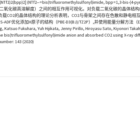
2‒ = bis(trifluoromethylsulfonyl)imide, bpp = 1,3-bis-(4-
致二氧化碳高溶解度）之间的相互作用可视化。对负载二氧化碳的晶体结构的分
载CO2的晶体结构的理论分析表明，CO2与骨架之间存在色散和静电相
DF优化添加H原子的结构（PBE-D3(BJ)/TZ2P）,并使用能量分解方法
 Yuh Hijikata, Jenny Pirillo, Hiroyasu Sato, Kiyonori Takahashi
bis(trifluoromethylsulfonyl)imide anion and absorbed CO2 using X-ray diffr
 number: 143 (2020)