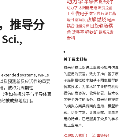
动力学
半导体
反应分子
动力学
太阳能电池
密度泛函
微电子
工业
数字岩石
深共晶
热解
燃烧
电声
析，推导分
溶剂
溶解度
自旋轨道耦
耦合
能量分解
合
钙钛矿
迁移率
镧系元素
i.,
骨科
关于费米科技
费米科技以促进工业级模拟与仿真
的应用为宗旨，致力于推广基于原
or extended systems, WIREs
子级别模拟技术和基于图像模型的
归纳，以及预测新反应活性的重要
仿真技术，为学术和工业研究机构
应用，被称为周期性
提供研发咨询、软件部署、技术攻
应（例如有机分子与半导体表
关等全方位的服务。费米科技提供
已经被成熟地应用。
的模拟方案具有面向应用、模型新
颖、功能丰富、计算高效、简单易
用的特点，已经服务于众多的学术
和工业用户。
欢迎加入我们！（点击链接）