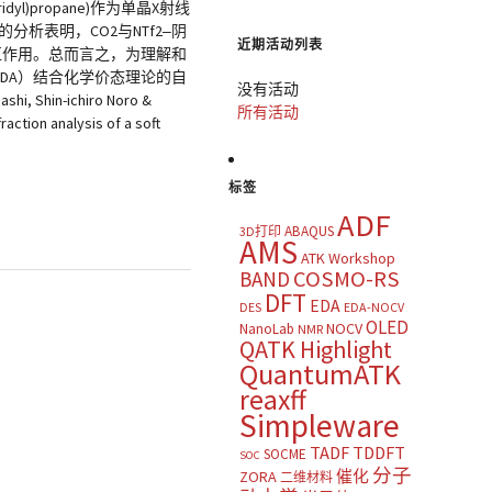
pyridyl)propane)作为单晶X射线
析表明，CO2与NTf2‒阴
近期活动列表
互作用。总而言之，为理解和
（EDA）结合化学价态理论的自
没有活动
, Shin-ichiro Noro &
所有活动
action analysis of a soft
标签
ADF
ABAQUS
3D打印
AMS
ATK Workshop
COSMO-RS
BAND
DFT
EDA
DES
EDA-NOCV
OLED
NOCV
NanoLab
NMR
QATK Highlight
QuantumATK
reaxff
Simpleware
TADF
TDDFT
SOCME
SOC
分子
催化
ZORA
二维材料