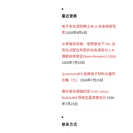
最近更新
电子杂化调控稀土RE₂In合金相变性
质
2026年8月6日
从单轴到双轴：电势驱动下 IrN₄ 活
性位点配位构型的动态演变与 C-N
偶联前体锁定(Nano Research 2026)
2026年7月30日
QuantumATK 低维电子材料与器件
合集（九）
2026年7月25日
面外极化增强的亚 5 nm Janus
MoSiGeN4 场效应晶体管设计
2026
年7月25日
联系方式