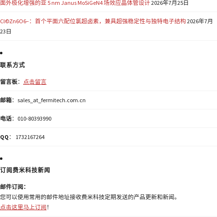
面外极化增强的亚 5 nm Janus MoSiGeN4 场效应晶体管设计
2026年7月25日
Cl©Zn6O6−：首个平面六配位氯超卤素，兼具超强稳定性与独特电子结构
2026年7月
23日
联系方式
留言板
：
点击留言
邮箱
：sales_at_fermitech.com.cn
电话
：010-80393990
QQ
： 1732167264
订阅费米科技新闻
邮件订阅：
您可以使用常用的邮件地址接收费米科技定期发送的产品更新和新闻。
点击这里马上订阅
！