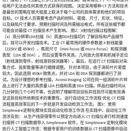
给用户无法由任何其他方式获得的视图。 决定采用哪种 CT 方法和技术
是最优的策略在很大程度上取决于每个公司的具体需求和他们的项目
目标。CT 技术人员需要考虑产品的材料、密度、尺寸、形状、特征，
以及缺陷尺寸要求、预期扫描时间及所需输出格式，所有这些细节都
可能会对最佳 CT 扫描技术产生影响。 图2：X射线扫描过程图解：
（a）高分辨率LDA扫描（b）高速DDA扫描切片 了解目标和产品细节
后，就可以开发扫描技术。工业 CT 最常用的硬件参数是 X 射线能量
（225kV 或 450kV）、焦斑尺寸（mini-focus 或 micro-focus）和探测器
类型（LDA 或 DDA）。然后设置零件夹具、几何放大倍率和机械手定位
（射线源到零件，射线源到探测器等）。最后，在运行 CT 扫描前对采
集方式、投影数量等进行细微调整。 针对本项目，由于涡轮叶片密度
较大，因此选用 450kV 微焦点，并对 LDA 和 DDA 探测器都进行了测
试。为设计理想的参考扫描，Avonix Imaging 公司在同一组涡轮叶片样
品上进行了大量的高质量 LDA 扫描和高速 DDA 扫描。样品扫描时间从
几分钟到几个小时不等，也说明了理解项目目标并找到尽可能有效满
足这些目标所依赖技术的重要性。 运行自动化工作流程 优化 CT 扫描
流程提高效率后的下一步就是开发自动检测工作流。 图3：使用
Simpleware定制化模块实现自动化检测工作流 在实践中，自动化工作
流涉及到： 从生产线获得零件以预定方向进入 CT 扫描仪进行检测速度
扫描将 CT 扫描数据导入 Simpleware 软件，在 Simpleware 定制化模块
执行人工智能工作流：根据专家用户的训练数据从 CT 扫描图像中自动