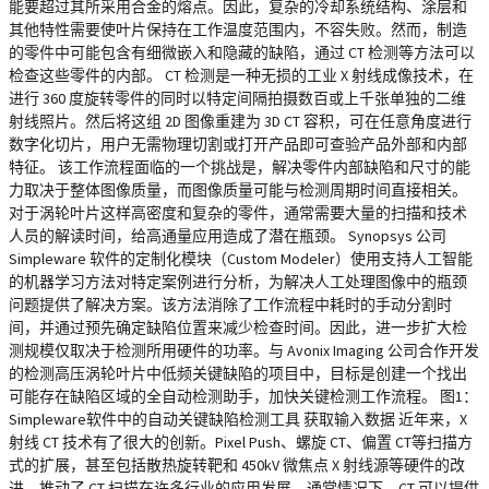
能要超过其所采用合金的熔点。因此，复杂的冷却系统结构、涂层和
其他特性需要使叶片保持在工作温度范围内，不容失败。然而，制造
的零件中可能包含有细微嵌入和隐藏的缺陷，通过 CT 检测等方法可以
检查这些零件的内部。 CT 检测是一种无损的工业 X 射线成像技术，在
进行 360 度旋转零件的同时以特定间隔拍摄数百或上千张单独的二维
射线照片。然后将这组 2D 图像重建为 3D CT 容积，可在任意角度进行
数字化切片，用户无需物理切割或打开产品即可查验产品外部和内部
特征。 该工作流程面临的一个挑战是，解决零件内部缺陷和尺寸的能
力取决于整体图像质量，而图像质量可能与检测周期时间直接相关。
对于涡轮叶片这样高密度和复杂的零件，通常需要大量的扫描和技术
人员的解读时间，给高通量应用造成了潜在瓶颈。 Synopsys 公司
Simpleware 软件的定制化模块（Custom Modeler）使用支持人工智能
的机器学习方法对特定案例进行分析，为解决人工处理图像中的瓶颈
问题提供了解决方案。该方法消除了工作流程中耗时的手动分割时
间，并通过预先确定缺陷位置来减少检查时间。因此，进一步扩大检
测规模仅取决于检测所用硬件的功率。与 Avonix Imaging 公司合作开发
的检测高压涡轮叶片中低频关键缺陷的项目中，目标是创建一个找出
可能存在缺陷区域的全自动检测助手，加快关键检测工作流程。 图1：
Simpleware软件中的自动关键缺陷检测工具 获取输入数据 近年来，X
射线 CT 技术有了很大的创新。Pixel Push、螺旋 CT、偏置 CT等扫描方
式的扩展，甚至包括散热旋转靶和 450kV 微焦点 X 射线源等硬件的改
进，推动了 CT 扫描在许多行业的应用发展。通常情况下，CT 可以提供