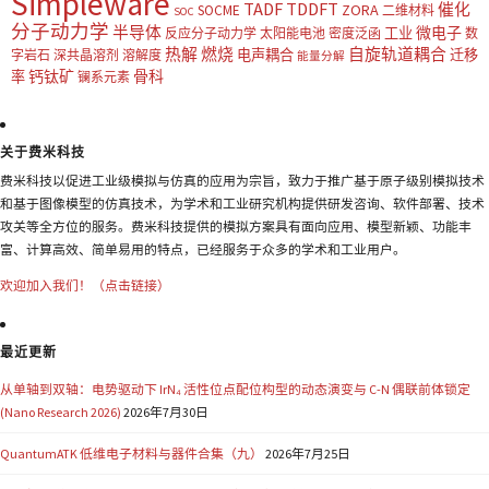
Simpleware
TADF
TDDFT
催化
ZORA
SOCME
二维材料
SOC
分子动力学
半导体
微电子
工业
反应分子动力学
太阳能电池
密度泛函
数
热解
燃烧
自旋轨道耦合
电声耦合
迁移
字岩石
深共晶溶剂
溶解度
能量分解
钙钛矿
骨科
率
镧系元素
关于费米科技
费米科技以促进工业级模拟与仿真的应用为宗旨，致力于推广基于原子级别模拟技术
和基于图像模型的仿真技术，为学术和工业研究机构提供研发咨询、软件部署、技术
攻关等全方位的服务。费米科技提供的模拟方案具有面向应用、模型新颖、功能丰
富、计算高效、简单易用的特点，已经服务于众多的学术和工业用户。
欢迎加入我们！（点击链接）
最近更新
从单轴到双轴：电势驱动下 IrN₄ 活性位点配位构型的动态演变与 C-N 偶联前体锁定
(Nano Research 2026)
2026年7月30日
QuantumATK 低维电子材料与器件合集（九）
2026年7月25日