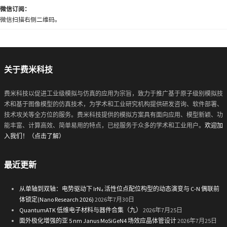
微信订阅：
微信扫描右侧二维码。
关于费米科技
费米科技以促进工业级模拟与仿真的应用为宗旨，致力于推广基于原子级别模拟技
术和基于图像模型的仿真技术，为学术和工业研究机构提供研发咨询、软件部署、
技术攻关等全方位的服务。费米科技提供的模拟方案具有面向应用、模型新颖、功
能丰富、计算高效、简单易用的特点，已经服务于众多的学术和工业用户。
欢迎加
入我们！（点击了解）
最近更新
从单轴到双轴：电势驱动下 IrN₄ 活性位点配位构型的动态演变与 C-N 偶联前
体锁定(Nano Research 2026)
2026年7月30日
QuantumATK 低维电子材料与器件合集（九）
2026年7月25日
面外极化增强的亚 5 nm Janus MoSiGeN4 场效应晶体管设计
2026年7月25日