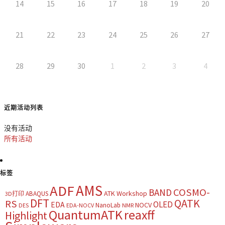
14
15
16
17
18
19
20
21
22
23
24
25
26
27
28
29
30
1
2
3
4
近期活动列表
没有活动
所有活动
标签
AMS
ADF
COSMO-
BAND
ATK Workshop
ABAQUS
3D打印
DFT
QATK
RS
OLED
EDA
NOCV
NanoLab
DES
EDA-NOCV
NMR
QuantumATK
reaxff
Highlight