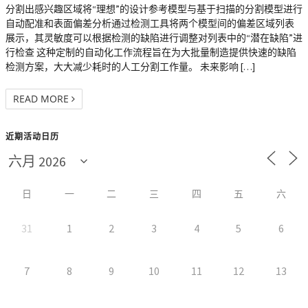
分割出感兴趣区域将“理想”的设计参考模型与基于扫描的分割模型进行
自动配准和表面偏差分析通过检测工具将两个模型间的偏差区域列表
展示，其灵敏度可以根据检测的缺陷进行调整对列表中的“潜在缺陷”进
行检查 这种定制的自动化工作流程旨在为大批量制造提供快速的缺陷
检测方案，大大减少耗时的人工分割工作量。 未来影响 […]
READ MORE
近期活动日历
日
一
二
三
四
五
六
31
1
2
3
4
5
6
7
8
9
10
11
12
13