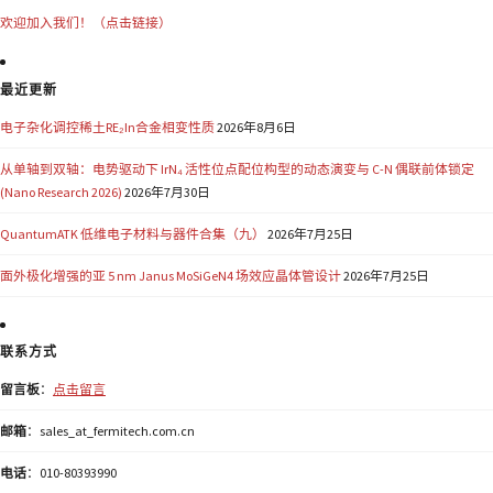
欢迎加入我们！（点击链接）
最近更新
电子杂化调控稀土RE₂In合金相变性质
2026年8月6日
从单轴到双轴：电势驱动下 IrN₄ 活性位点配位构型的动态演变与 C-N 偶联前体锁定
(Nano Research 2026)
2026年7月30日
QuantumATK 低维电子材料与器件合集（九）
2026年7月25日
面外极化增强的亚 5 nm Janus MoSiGeN4 场效应晶体管设计
2026年7月25日
联系方式
留言板
：
点击留言
邮箱
：sales_at_fermitech.com.cn
电话
：010-80393990