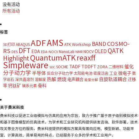
没有活动
所有活动
标签
AMS
ADF
COSMO-
BAND
ATK Workshop
ABAQUS
3D打印
DFT
QATK
RS
OLED
EDA
NOCV
NanoLab
DES
EDA-NOCV
NMR
QuantumATK
reaxff
Highlight
Simpleware
TADF
TDDFT
催化
ZORA
SOCME
二维材料
SOC
分子动力学
半导体
微电子
工业
反应分子动力学
太阳能电池
密度泛函
数
热解
燃烧
自旋轨道耦合
电声耦合
迁移
字岩石
深共晶溶剂
溶解度
能量分解
钙钛矿
骨科
率
镧系元素
关于费米科技
费米科技以促进工业级模拟与仿真的应用为宗旨，致力于推广基于原子级别模拟技术
和基于图像模型的仿真技术，为学术和工业研究机构提供研发咨询、软件部署、技术
攻关等全方位的服务。费米科技提供的模拟方案具有面向应用、模型新颖、功能丰
富、计算高效、简单易用的特点，已经服务于众多的学术和工业用户。