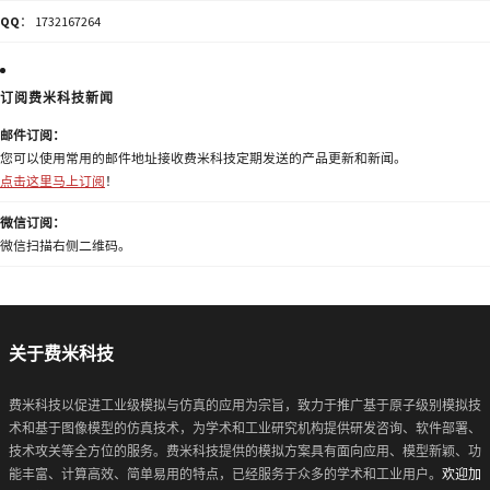
QQ
： 1732167264
订阅费米科技新闻
邮件订阅：
您可以使用常用的邮件地址接收费米科技定期发送的产品更新和新闻。
点击这里马上订阅
！
微信订阅：
微信扫描右侧二维码。
关于费米科技
费米科技以促进工业级模拟与仿真的应用为宗旨，致力于推广基于原子级别模拟技
术和基于图像模型的仿真技术，为学术和工业研究机构提供研发咨询、软件部署、
技术攻关等全方位的服务。费米科技提供的模拟方案具有面向应用、模型新颖、功
能丰富、计算高效、简单易用的特点，已经服务于众多的学术和工业用户。
欢迎加