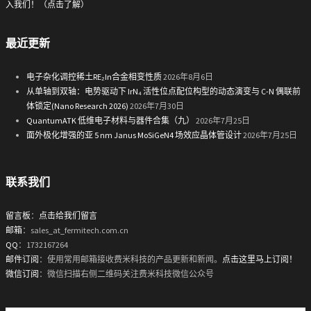
入我们！（点击了解）
最近更新
电子杂化调控稀土RE₂In合金相变性质
2026年8月6日
从单轴到双轴：电势驱动下 IrN₄ 活性位点配位构型的动态演变与 C-N 偶联前
体锁定(Nano Research 2026)
2026年7月30日
QuantumATK 低维电子材料与器件合集（九）
2026年7月25日
面外极化增强的亚 5 nm Janus MoSiGeN4 场效应晶体管设计
2026年7月25日
联系我们
留言板
：
点击给我们留言
邮箱
：sales_at_fermitech.com.cn
QQ
：1732167264
邮件订阅
：使用常用邮箱接收费米科技的产品更新和新闻。
点击这里马上订阅！
微信订阅
：微信扫描右侧二维码关注费米科技微信公众号