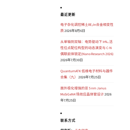
最近更新
电子杂化调控稀土RE₂In合金相变性
质
2026年8月6日
从单轴到双轴：电势驱动下 IrN₄ 活
性位点配位构型的动态演变与 C-N
偶联前体锁定(Nano Research 2026)
2026年7月30日
QuantumATK 低维电子材料与器件
合集（九）
2026年7月25日
面外极化增强的亚 5 nm Janus
MoSiGeN4 场效应晶体管设计
2026
年7月25日
联系方式