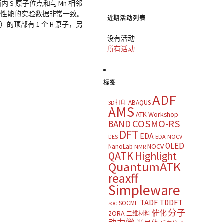
内 S 原子位点和与 Mn 相邻
HER 性能的实验数据非常一致。
近期活动列表
顶部有 1 个 H 原子，另
没有活动
所有活动
标签
ADF
ABAQUS
3D打印
AMS
ATK Workshop
COSMO-RS
BAND
DFT
EDA
DES
EDA-NOCV
OLED
NOCV
NanoLab
NMR
QATK Highlight
QuantumATK
reaxff
Simpleware
TADF
TDDFT
SOCME
SOC
分子
催化
ZORA
二维材料