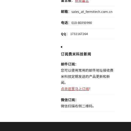
留言板
：
点击留言
邮箱
：sales_at_fermitech.com.cn
电话
：010-80393990
QQ
： 1732167264
订阅费米科技新闻
邮件订阅：
您可以使用常用的邮件地址接收费
米科技定期发送的产品更新和新
闻。
点击这里马上订阅
！
微信订阅：
微信扫描右侧二维码。