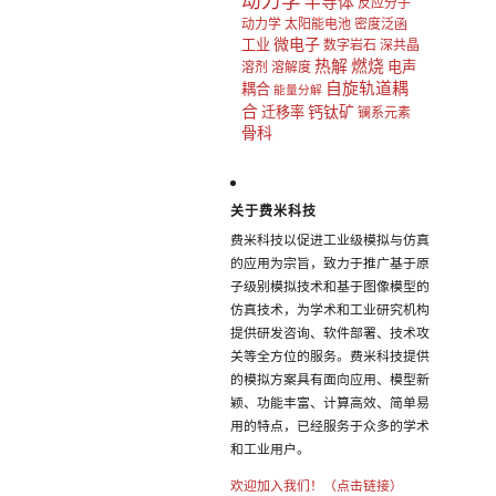
动力学
半导体
反应分子
动力学
太阳能电池
密度泛函
微电子
工业
数字岩石
深共晶
热解
燃烧
电声
溶剂
溶解度
自旋轨道耦
耦合
能量分解
合
钙钛矿
迁移率
镧系元素
骨科
关于费米科技
费米科技以促进工业级模拟与仿真
的应用为宗旨，致力于推广基于原
子级别模拟技术和基于图像模型的
仿真技术，为学术和工业研究机构
提供研发咨询、软件部署、技术攻
关等全方位的服务。费米科技提供
的模拟方案具有面向应用、模型新
颖、功能丰富、计算高效、简单易
用的特点，已经服务于众多的学术
和工业用户。
欢迎加入我们！（点击链接）