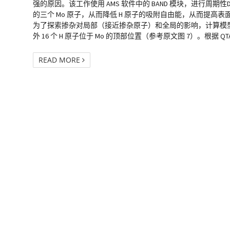
强的原因。该工作使用 AMS 软件中的 BAND 模块，进行周期性DF
的三个 Mo 原子，从而降低 H 原子的吸附自由能，从而提高表面的 H
为了探索掺杂对局部（接近掺杂原子）和全局的影响，计算模型选取了
外 16 个 H 原子位于 Mo 的顶部位置（参考原文图 7）。根据 QTA
READ MORE