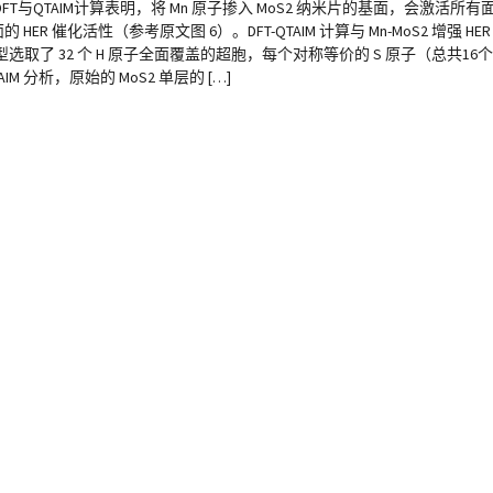
T与QTAIM计算表明，将 Mn 原子掺入 MoS2 纳米片的基面，会激活所有面
ER 催化活性（参考原文图 6）。DFT-QTAIM 计算与 Mn-MoS2 增强 
 32 个 H 原子全面覆盖的超胞，每个对称等价的 S 原子（总共16个）的
IM 分析，原始的 MoS2 单层的 […]