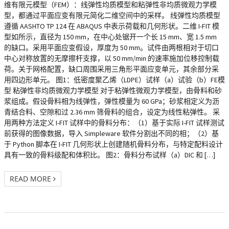
维有限元模型（FEM）：线弹性均质模型和粘弹性非均质微观力学模
型，都通过平面应变有限元简化二维空间中的采样。 线弹性均质模型
遵循 AASHTO TP 124 在 ABAQUS 中表示荷载和几何形状。二维 I-FIT 模
型如所示，直径为 150 mm，在中心处锯开一个长 15 mm、宽 1.5 mm
的缺口。采用平面应变假设，厚度为 50 mm。试件由两根相对于切口
中心对称放置的无摩擦杆支撑，以 50 mm/min 的速率施加位移控制载
荷。关于网格配置，缺口周围采用三角形平面应变单元，其余部分采
用四边形单元。 图1：低密度聚乙烯（LDPE）试样（a）试验（b）FE模
型 粘弹性非均质微观力学模型 对于粘弹性微观力学模型，由骨料和砂
浆组成。假设骨料相为线弹性，弹性模量为 60 GPa；砂浆相定义为沥
青结合料、空隙和过 2.36 mm 筛骨料的组合，设定为线性粘弹性。 采
用两种方法定义 I-FIT 试样中的骨料分布：（1）基于实际 I-FIT 试样测试
前获得的图像数据，导入 Simpleware 软件分割出不同的相；（2）基
于 Python 脚本在 I-FIT 几何形状上创建随机骨料分布，与特定配料设计
具有一致的骨料级配和体积比。 图2：骨料分布试样（a）DIC 和 […]
READ MORE