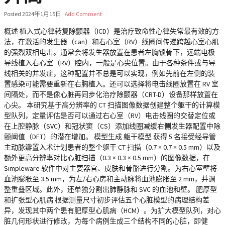
Posted
2024年1月15日
·
Add Comment
概述 植入式心律转复除颤器（ICD）是治疗致命性心律失常最有效的方
法，在激活的发生器（can）和右心室（RV）线圈间传递跨越心室心肌
的强烈双相电击。通常会将发生器放置在患者左胸锁骨下，远端电极
导线植入右心室（RV）腔内，一般是心尖位置。由于各种条件或与导
线相关的并发症，这种配置并不总是可以实现，例如先前在左侧的装
置感染可能需要重新在右胸植入。还可以选择将电击线圈放置在 RV 室
间隔处，而不是像心脏再同步化治疗除颤器（CRT-D）设备那样放置在
心尖。 本研究基于高分辨率的 CT 扫描图像数据创建整个躯干的计算模
型队列，定量评估是否可以通过右心室（RV）电击线圈的交替定位或
在上腔静脉（SVC）和冠状窦（CS）添加线圈减缓右侧发生器配置中除
颤阈值（DFT）的潜在增加。 模型生成 躯干模型 获得 5 名接受经导管
主动脉瓣置入术计划患者的整个躯干 CT 扫描（0.7 × 0.7 × 0.5 mm）以及
额外更高分辨率对比心脏扫描（0.3 × 0.3 × 0.5 mm）的图像数据，在
Simpleware 软件中对主要器官、皮肤和骨骼进行分割。为右心室壁将
血池膨胀至 3.5 mm，为左/右心房和主动脉将血池膨胀至 2 mm，并调
整重叠区域。此外，还单独分割出肺静脉和 SVC 的血池和壁。 肥厚型
和扩张型心肌病 根据测量尺寸初步评估五个心脏模型的病理结构差
异，发现其中两个患有肥厚型心肌病（HCM）。为扩大模型队列，对心
脏几何形状进行修改，为每个病例生成三个结构不同的心脏，即健