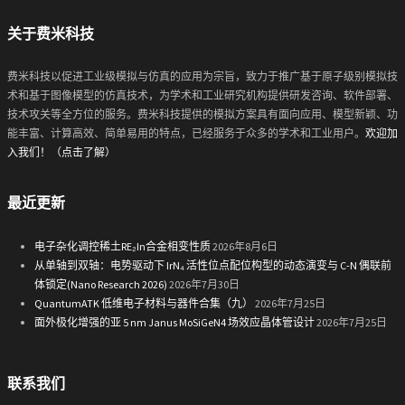
关于费米科技
费米科技以促进工业级模拟与仿真的应用为宗旨，致力于推广基于原子级别模拟技
术和基于图像模型的仿真技术，为学术和工业研究机构提供研发咨询、软件部署、
技术攻关等全方位的服务。费米科技提供的模拟方案具有面向应用、模型新颖、功
能丰富、计算高效、简单易用的特点，已经服务于众多的学术和工业用户。
欢迎加
入我们！（点击了解）
最近更新
电子杂化调控稀土RE₂In合金相变性质
2026年8月6日
从单轴到双轴：电势驱动下 IrN₄ 活性位点配位构型的动态演变与 C-N 偶联前
体锁定(Nano Research 2026)
2026年7月30日
QuantumATK 低维电子材料与器件合集（九）
2026年7月25日
面外极化增强的亚 5 nm Janus MoSiGeN4 场效应晶体管设计
2026年7月25日
联系我们