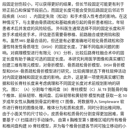
段固定创伤较小，可以获得更好的结果，但长节段固定可能更有利于
矫正前凸和保留节段前凸，而固定长度可能会受到后路固定后邻近节
段疾病（ASD）、内固定失效（松动）和手术侵入性考虑的影响。在这
种情况下，与主要由骨质疏松和基础疾病引起的骨折患者相比，年轻
患者术后并发症的风险较低。 外科医生通常选择不同的固定长度和开
放手术或经皮手术，评估是否需要骨移植、前路融合或使用钩和胶
布。虽然 MIS 是最合适的，但还是有必要准确地可视化骨质疏松和弥
漫性特发性骨质增生（DISH）的固定长度，了解不同临床问题的影
响。对病理模型进行有限元（FE）分析，比较后路脊柱融合术中的固
定长度有助于确定可选的固定长度。 本研究利用医学图像和真实螺钉
创建三维有限元模型，对骨折模型、骨质疏松骨折模型、DISH 骨折模
型和DISH -骨质疏松骨折模型进行研究，比较病理状态下脊柱屈伸活动
对内固定器械和固定长度的影响。此外，这是第一项使用真实螺钉数
据和较长脊柱长度来考虑病理和不同固定长度对术前规划影响的研
究。 图2：（A）分割每个椎间盘（B）脊柱模型（C）从 T8 到骶骨的每
个椎体、前纵韧带、椎间盘、后纵韧带和黄韧带 模型构建 获取一名 50
岁成年女性从胸椎到骨盆的脊柱 CT 图像，将数据导入 Simpleware 软
件进行脊柱的图像处理，椎体分为松质和皮质，同时分割出椎间隙。
由于小面关节的尺寸较小，皮质骨和松质骨的分割变得更加困难，需
要基于 CT 扫描进行手动操作。 由第 8 胸椎至第 5 腰椎区域的所有椎骨
和椎间盘构建 3D 脊柱模型，并为每个椎骨创建各节间可独立移动的小