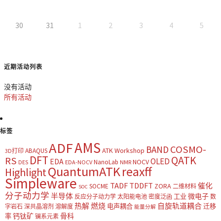
30
31
1
2
3
4
5
近期活动列表
没有活动
所有活动
标签
AMS
ADF
COSMO-
BAND
ATK Workshop
ABAQUS
3D打印
DFT
QATK
RS
OLED
EDA
NOCV
NanoLab
DES
EDA-NOCV
NMR
QuantumATK
reaxff
Highlight
Simpleware
TADF
TDDFT
催化
ZORA
SOCME
二维材料
SOC
分子动力学
半导体
微电子
工业
反应分子动力学
太阳能电池
密度泛函
数
热解
燃烧
自旋轨道耦合
电声耦合
迁移
字岩石
深共晶溶剂
溶解度
能量分解
钙钛矿
骨科
率
镧系元素