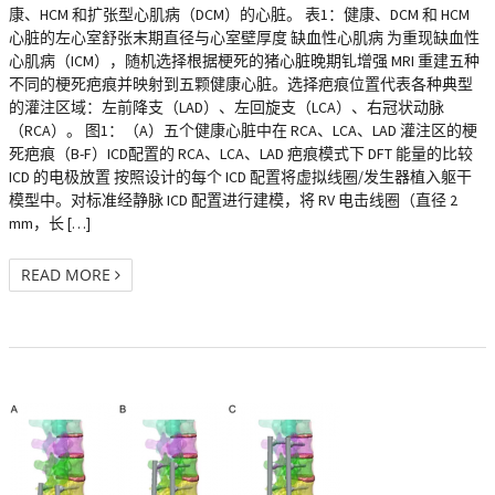
康、HCM 和扩张型心肌病（DCM）的心脏。 表1：健康、DCM 和 HCM
心脏的左心室舒张末期直径与心室壁厚度 缺血性心肌病 为重现缺血性
心肌病（ICM），随机选择根据梗死的猪心脏晚期钆增强 MRI 重建五种
不同的梗死疤痕并映射到五颗健康心脏。选择疤痕位置代表各种典型
的灌注区域：左前降支（LAD）、左回旋支（LCA）、右冠状动脉
（RCA）。 图1：（A）五个健康心脏中在 RCA、LCA、LAD 灌注区的梗
死疤痕（B-F）ICD配置的 RCA、LCA、LAD 疤痕模式下 DFT 能量的比较
ICD 的电极放置 按照设计的每个 ICD 配置将虚拟线圈/发生器植入躯干
模型中。对标准经静脉 ICD 配置进行建模，将 RV 电击线圈（直径 2
mm，长 […]
READ MORE