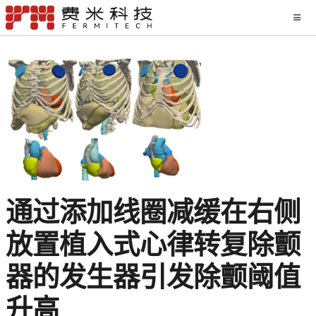
通过添加线圈减缓在右侧
放置植入式心律转复除颤
器的发生器引发除颤阈值
升高