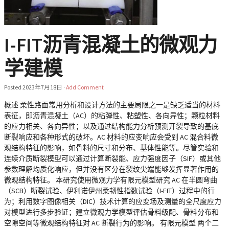
I-FIT沥青混凝土的微观力
学建模
Posted
2023年7月18日
·
Add Comment
概述 柔性路面常用分析和设计方法的主要局限之一是缺乏适当的材料
表征，即沥青混凝土（AC）的粘弹性、粘塑性、各向异性；颗粒材料
的应力相关、各向异性；以及通过结构能力分析预测开裂导致的基底
断裂响应和各种形式的破坏。AC 材料的应变响应会受到 AC 混合料微
观结构特征的影响，如骨料的尺寸和分布、基体性能等。尽管实验和
连续介质断裂模型可以通过计算断裂能、应力强度因子（SIF）或其他
参数理解均质化响应，但并没有区分在裂纹尖端能够发挥显著作用的
微观结构特征。 本研究使用微观力学有限元模型研究 AC 在半圆弯曲
（SCB）断裂试验、伊利诺伊州柔韧性指数试验（I-FIT）过程中的行
为；利用数字图像相关（DIC）技术计算的应变场及测量的全尺度应力
对模型进行多步验证；建立微观力学模型评估骨料级配、骨料分布和
空隙空间等微观结构特征对 AC 断裂行为的影响。 有限元模型 两个二