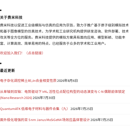
关于费米科技
费米科技以促进工业级模拟与仿真的应用为宗旨，致力于推广基于原子级别模拟技术
和基于图像模型的仿真技术，为学术和工业研究机构提供研发咨询、软件部署、技术
攻关等全方位的服务。费米科技提供的模拟方案具有面向应用、模型新颖、功能丰
富、计算高效、简单易用的特点，已经服务于众多的学术和工业用户。
欢迎加入我们！（点击链接）
最近更新
电子杂化调控稀土RE₂In合金相变性质
2026年8月6日
从单轴到双轴：电势驱动下 IrN₄ 活性位点配位构型的动态演变与 C-N 偶联前体锁定
(Nano Research 2026)
2026年7月30日
QuantumATK 低维电子材料与器件合集（九）
2026年7月25日
面外极化增强的亚 5 nm Janus MoSiGeN4 场效应晶体管设计
2026年7月25日