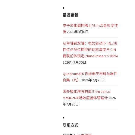
最近更新
电子杂化调控稀土RE₂In合金相变性
质
2026年8月6日
从单轴到双轴：电势驱动下 IrN₄ 活
性位点配位构型的动态演变与 C-N
偶联前体锁定(Nano Research 2026)
2026年7月30日
QuantumATK 低维电子材料与器件
合集（九）
2026年7月25日
面外极化增强的亚 5 nm Janus
MoSiGeN4 场效应晶体管设计
2026
年7月25日
联系方式