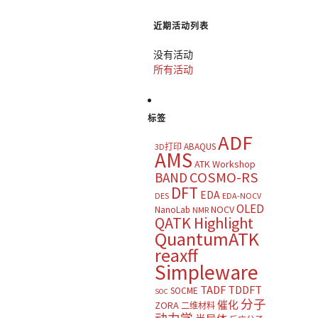
近期活动列表
没有活动
所有活动
标签
ADF
ABAQUS
3D打印
AMS
ATK Workshop
COSMO-RS
BAND
DFT
EDA
DES
EDA-NOCV
OLED
NOCV
NanoLab
NMR
QATK Highlight
QuantumATK
reaxff
Simpleware
TADF
TDDFT
SOCME
SOC
分子
催化
ZORA
二维材料