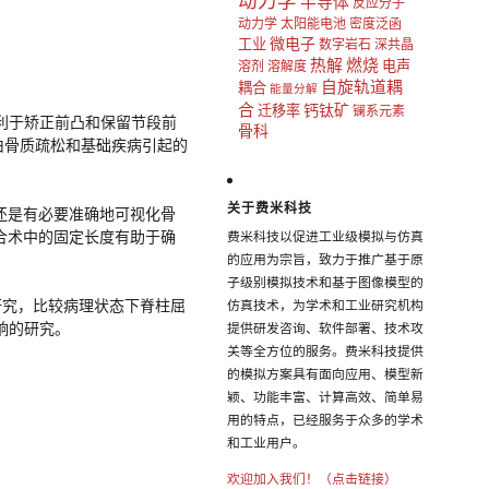
动力学
半导体
反应分子
动力学
太阳能电池
密度泛函
微电子
工业
数字岩石
深共晶
热解
燃烧
电声
溶剂
溶解度
自旋轨道耦
耦合
能量分解
合
钙钛矿
迁移率
镧系元素
利于矫正前凸和保留节段前
骨科
由骨质疏松和基础疾病引起的
关于费米科技
但还是有必要准确地可视化骨
融合术中的固定长度有助于确
费米科技以促进工业级模拟与仿真
的应用为宗旨，致力于推广基于原
子级别模拟技术和基于图像模型的
行研究，比较病理状态下脊柱屈
仿真技术，为学术和工业研究机构
响的研究。
提供研发咨询、软件部署、技术攻
关等全方位的服务。费米科技提供
的模拟方案具有面向应用、模型新
颖、功能丰富、计算高效、简单易
用的特点，已经服务于众多的学术
和工业用户。
欢迎加入我们！（点击链接）