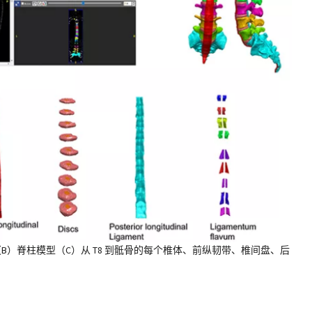
B）脊柱模型（C）从 T8 到骶骨的每个椎体、前纵韧带、椎间盘、后