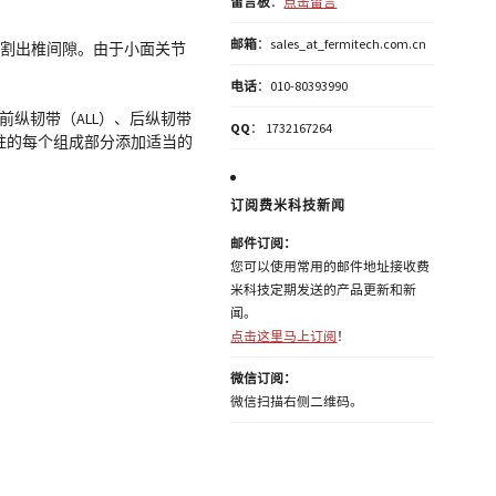
留言板
：
点击留言
邮箱
：sales_at_fermitech.com.cn
时分割出椎间隙。由于小面关节
电话
：010-80393990
前纵韧带（ALL）、后纵韧带
QQ
： 1732167264
料，为脊柱的每个组成部分添加适当的
订阅费米科技新闻
邮件订阅：
您可以使用常用的邮件地址接收费
米科技定期发送的产品更新和新
闻。
点击这里马上订阅
！
微信订阅：
微信扫描右侧二维码。