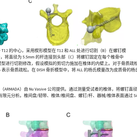
12 的中心，采用楔形模型在 T12 和 ALL 处进行切割（B）在螺钉模
将直径为 5.5mm 的杆连接到头部（C）将螺钉固定在每个椎骨中
e FE 模型进行切割修改，假设模拟的剪切力施加在椎体的内壁上。对于骨质
表示骨质疏松。在 DISH 骨折模型中，将 ALL 的杨氏模量改为皮质骨的杨氏
 文件（ARMADA）由 Nu Vasive 公司提供。通过测量受试者的椎体，将
。椎间盘/韧带、椎体/椎间盘、螺钉/杆、器械/椎体表面通过 Simplew