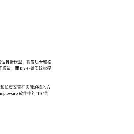
疏松性骨折模型，将皮质骨和松
模量，而 DISH -骨质疏松模
螺钉直径和长度安置在实际的插入方
are 软件中的“TIE”约