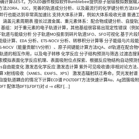
ΔES-T。为OLED器件模拟软件Bumblebee提供原子层级模拟数据输入
RA、X2C，完善的轨道成分分析、以及最流行的化学键分析方法EDA-NO
并行也能达到非常高加速比 支持大体系计算，例如大体系吸收光谱 普通
方法：涵盖元素周期表 擅长过渡金属、重元素体系：配合物成键分析、自旋
TO 基组：对于重元素的电子轨道计算，其他基组很容易出现定性错误（例
分子轨道与能级分析 分子轨道MO投影到碎片轨道SFO、SFO可视化 基于片段
算、EDA 分析、ETS-NOCV 分析、转移积分计算等 分子能级与片段
OCV（能量贡献T/V分析）、原子间键能计算方法IQA、df轨道在配合物中的分裂
子轨道的相互作用，以及电子转移 化学反应 分子结构预测与筛选 过渡态
动探索模拟表面化学反应机理、表面吸附位点探索、根据反应物结构自动预测化
ibbs自由能变化 激发态化学反应 激发态计算 紫外可见吸收谱(非相对论方
算 X射线吸收（XANES、EXAFS、XPS） 激发态辐射跃迁寿命，荧光发射谱 
旋轨道耦合的情况下计算ECD谱 POLTDDFT方法快速计算Au、Ag团簇
DFT(LFDFT)对 d → d和f […]