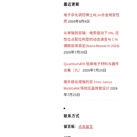
最近更新
电子杂化调控稀土RE₂In合金相变性
质
2026年8月6日
从单轴到双轴：电势驱动下 IrN₄ 活
性位点配位构型的动态演变与 C-N
偶联前体锁定(Nano Research 2026)
2026年7月30日
QuantumATK 低维电子材料与器件
合集（九）
2026年7月25日
面外极化增强的亚 5 nm Janus
MoSiGeN4 场效应晶体管设计
2026
年7月25日
联系方式
留言板
：
点击留言