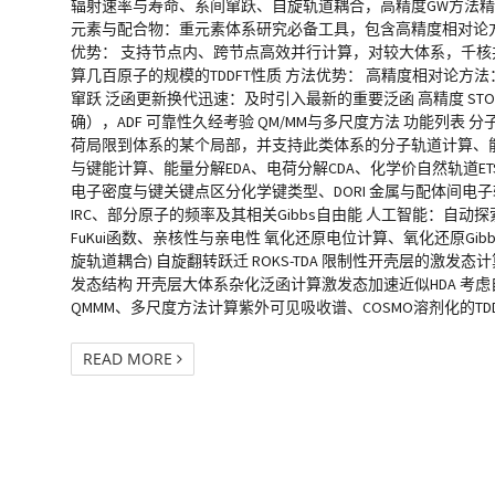
辐射速率与寿命、系间窜跃、自旋轨道耦合，高精度GW方法精确计算
元素与配合物：重元素体系研究必备工具，包含高精度相对论方法ZO
优势： 支持节点内、跨节点高效并行计算，对较大体系，千核
算几百原子的规模的TDDFT性质 方法优势： 高精度相对论
窜跃 泛函更新换代迅速：及时引入最新的重要泛函 高精度 S
确），ADF 可靠性久经考验 QM/MM与多尺度方法 功能列表 
荷局限到体系的某个局部，并支持此类体系的分子轨道计算、能级计
与键能计算、能量分解EDA、电荷分解CDA、化学价自然轨道ETS-N
电子密度与键关键点区分化学键类型、DORI 金属与配体间电
IRC、部分原子的频率及其相关Gibbs自由能 人工智能：自
FuKui函数、亲核性与亲电性 氧化还原电位计算、氧化还原G
旋轨道耦合) 自旋翻转跃迁 ROKS-TDA 限制性开壳层的激发态计
发态结构 开壳层大体系杂化泛函计算激发态加速近似HDA 考虑自
QMMM、多尺度方法计算紫外可见吸收谱、COSMO溶剂化的TDDFT 配体场
READ MORE