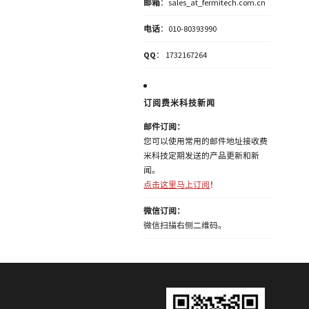
邮箱
：sales_at_fermitech.com.cn
电话
：010-80393990
QQ
： 1732167264
订阅费米科技新闻
邮件订阅：
您可以使用常用的邮件地址接收费
米科技定期发送的产品更新和新
闻。
点击这里马上订阅
！
微信订阅：
微信扫描右侧二维码。