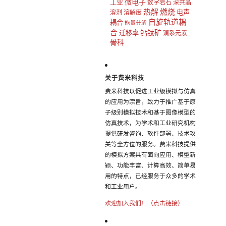
微电子
工业
数字岩石
深共晶
热解
燃烧
电声
溶剂
溶解度
自旋轨道耦
耦合
能量分解
合
钙钛矿
迁移率
镧系元素
骨科
关于费米科技
费米科技以促进工业级模拟与仿真
的应用为宗旨，致力于推广基于原
子级别模拟技术和基于图像模型的
仿真技术，为学术和工业研究机构
提供研发咨询、软件部署、技术攻
关等全方位的服务。费米科技提供
的模拟方案具有面向应用、模型新
颖、功能丰富、计算高效、简单易
用的特点，已经服务于众多的学术
和工业用户。
欢迎加入我们！（点击链接）