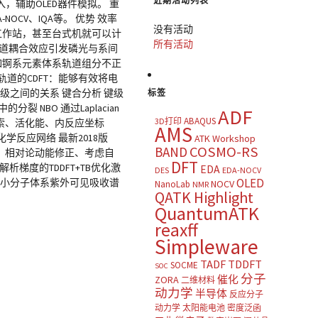
近期活动列表
，辅助OLED器件模拟。 重
CV、IQA等。 优势 效率
没有活动
工作站，甚至台式机就可以计
所有活动
轨道耦合效应引发磷光与系间
如锕系元素体系轨道组分不正
轨道的CDFT：能够有效将电
能级之间的关系 键合分析 键级
标签
 NBO 通过Laplacian
ADF
ABAQUS
3D打印
搜索、活化能、内反应坐标
AMS
学反应网络 最新2018版
ATK Workshop
COSMO-RS
BAND
法、相对论动能修正、考虑自
DFT
解析梯度的TDDFT+TB优化激
EDA
DES
EDA-NOCV
OLED
吸附小分子体系紫外可见吸收谱
NOCV
NanoLab
NMR
QATK Highlight
QuantumATK
reaxff
Simpleware
TADF
TDDFT
SOCME
SOC
分子
催化
ZORA
二维材料
动力学
半导体
反应分子
动力学
太阳能电池
密度泛函