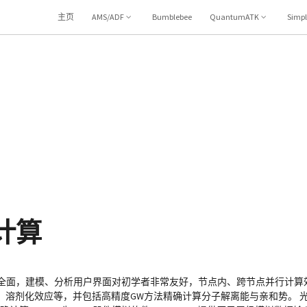
主页
AMS/ADF
Bumblebee
QuantumATK
Simp
T计算
完善、全面，建模、分析用户界面对初学者非常友好，节点内、跨节点并行计算
、溶剂化效应等，并包括高精度GW方法精确计算分子解离能与亲和势。 