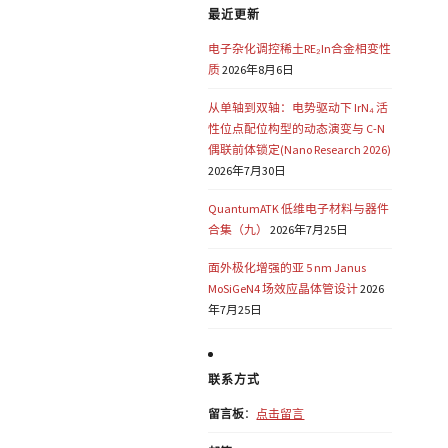
最近更新
电子杂化调控稀土RE₂In合金相变性
质
2026年8月6日
从单轴到双轴：电势驱动下 IrN₄ 活
性位点配位构型的动态演变与 C-N
偶联前体锁定(Nano Research 2026)
2026年7月30日
QuantumATK 低维电子材料与器件
合集（九）
2026年7月25日
面外极化增强的亚 5 nm Janus
MoSiGeN4 场效应晶体管设计
2026
年7月25日
联系方式
留言板
：
点击留言