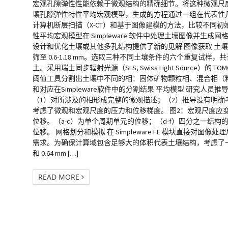
宏观孔隙弹性性能依赖于微观结构的精确细节。将这种微观尺
壤孔隙弹性特性平均宏观模型，生成的方程通过一组在代表性几
计算机断层扫描（X-CT）和基于图像建模的方法，比较不同
性平均宏观模型在 Simpleware 软件中处理土壤图像
设计和优化土壤或其他多孔结构提供了新的见解 图像获取 土壤是
筛至 0.6-1.18 mm。选取三种不同土壤条件的六个重复试
土。采用瑞士同步辐射光源（SLS, Swiss Light Source）的
阈值工具分割出土壤中不同的相：固体矿物颗粒相、混合相（粘
和对应在Simpleware软件中的分割结果 平均模型 研究人
（1）对所涉及的相形成完整的微观描述；（2）推导没有明确
考虑了微观和宏观尺度的压力和位移梯度。 图2：宏观尺度
位移。（a-c）为单个周期单元的位移；（d-f）四分之一结
位移。 网格划分和模拟 在 Simpleware FE 模块直接对
需求。为确保计算域包含足够大的体积代表土壤结构，考虑了一系列不
和 0.64 mm […]
READ MORE