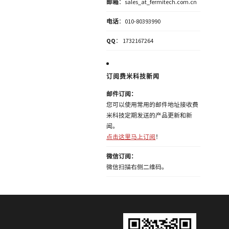
邮箱
：sales_at_fermitech.com.cn
电话
：010-80393990
QQ
： 1732167264
订阅费米科技新闻
邮件订阅：
您可以使用常用的邮件地址接收费
米科技定期发送的产品更新和新
闻。
点击这里马上订阅
！
微信订阅：
微信扫描右侧二维码。