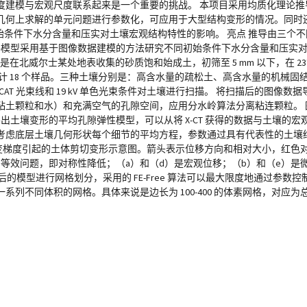
度建模与宏观尺度联系起来是一个重要的挑战。 本项目采用均质化理论推
何上求解的单元问题进行参数化，可应用于大型结构变形的情况。同时还展
初始条件下水分含量和压实对土壤宏观结构特性的影响。 亮点 推导由三个
并生成网格模型采用基于图像数据建模的方法研究不同初始条件下水分含量和压
在北威尔士某处地表收集的砂质饱和始成土，初筛至 5 mm 以下，在 23℃
样，共计 18 个样品。三种土壤分别是：高含水量的疏松土、高含水量的机械
 TOMCAT 光束线和 19 kV 单色光束条件对土壤进行扫描。 将扫描后的图像数据导入
土颗粒和水）和充满空气的孔隙空间，应用分水岭算法分离粘连颗粒。 图
员推导出土壤变形的平均孔隙弹性模型，可以从将 X-CT 获得的数据与土壤的
考虑底层土壤几何形状每个细节的平均方程，参数通过具有代表性的土壤
应变梯度引起的土体剪切变形示意图。箭头表示位移方向和相对大小，红色
构的等效问题，即对称性降低；（a）和（d）是宏观位移；（b）和（e）是
图像处理后的模型进行网格划分，采用的 FE-Free 算法可以最大限度地通过
同体积的网格。具体来说是边长为 100-400 的体素网格，对应为总边长为