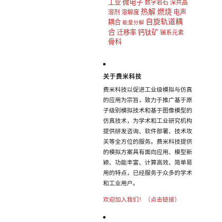
微电子
工业
数字岩石
深共晶
热解
燃烧
电声
溶剂
溶解度
自旋轨道耦
耦合
能量分解
合
钙钛矿
迁移率
镧系元素
骨科
关于费米科技
费米科技以促进工业级模拟与仿真
的应用为宗旨，致力于推广基于原
子级别模拟技术和基于图像模型的
仿真技术，为学术和工业研究机构
提供研发咨询、软件部署、技术攻
关等全方位的服务。费米科技提供
的模拟方案具有面向应用、模型新
颖、功能丰富、计算高效、简单易
用的特点，已经服务于众多的学术
和工业用户。
欢迎加入我们！（点击链接）