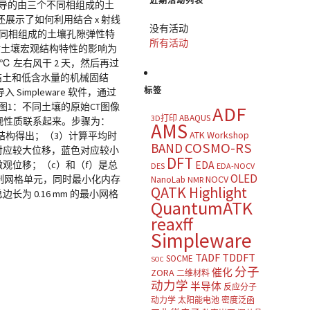
近期活动列表
导的由三个不同相组成的土
示了如何利用结合 x 射线
没有活动
不同相组成的土壤孔隙弹性特
所有活动
实对土壤宏观结构特性的影响为
 左右风干 2 天，然后再过
固结土和低含水量的机械固结
标签
 Simpleware 软件，通过
1：不同土壤的原始CT图像
ADF
ABAQUS
3D打印
宏观性质联系起来。步骤为：
AMS
ATK Workshop
结构得出；（3）计算平均时
COSMO-RS
BAND
对应较大位移，蓝色对应较小
DFT
微观位移；（c）和（f）是总
EDA
DES
EDA-NOCV
OLED
参数控制网格单元，同时最小化内存
NOCV
NanoLab
NMR
QATK Highlight
 0.16 mm 的最小网格
QuantumATK
reaxff
Simpleware
TADF
TDDFT
SOCME
SOC
分子
催化
ZORA
二维材料
动力学
半导体
反应分子
动力学
太阳能电池
密度泛函